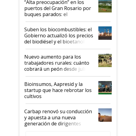
“Alta preocupación” en los
puertos del Gran Rosario por
buques parados: el
funcionamiento de las
exportadoras en tensión tras
Suben los biocombustibles: el
la medida de fuerza de los
Gobierno actualizó los precios
prácticos
del biodiésel y el bioetanol
Nuevo aumento para los
trabajadores rurales: cuánto
cobrará un peón desde julio
Bioinsumos, Aapresid y la
startup que hace rebrotar los
cultivos
Carbap renovó su conducción
y apuesta a una nueva
generación de dirigentes
rurales