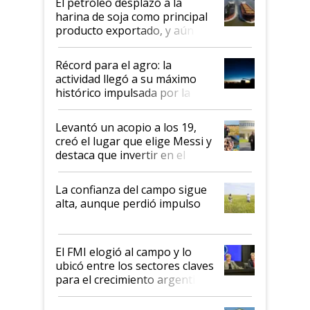
El petróleo desplazó a la
harina de soja como principal
producto exportado, y aún así
el agro aportó casi seis de cada
diez dólares y sostuvo el
Récord para el agro: la
liderazgo en un semestre
actividad llegó a su máximo
récord
histórico impulsada por la
cosecha y las exportaciones
Levantó un acopio a los 19,
creó el lugar que elige Messi y
destaca que invertir en el
kirchnerismo era como "darle
plata a un hijo para droga":
La confianza del campo sigue
Juan Félix Rossetti, el libertario
alta, aunque perdió impulso
que de una dura crisis salió
más fuerte y apuesta al cambio
de Milei
El FMI elogió al campo y lo
ubicó entre los sectores claves
para el crecimiento argentino