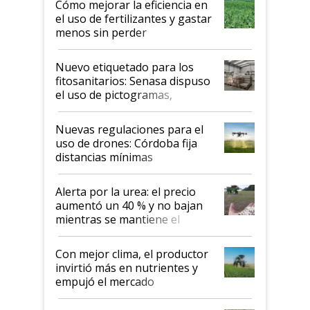
Cómo mejorar la eficiencia en
el uso de fertilizantes y gastar
menos sin perder
productividad en la campaña
fina
Nuevo etiquetado para los
fitosanitarios: Senasa dispuso
el uso de pictogramas,
palabras de advertencia e
indicaciones
Nuevas regulaciones para el
uso de drones: Córdoba fija
distancias mínimas
Alerta por la urea: el precio
aumentó un 40 % y no bajan
mientras se mantiene el
conflicto en Medio Oriente
Con mejor clima, el productor
invirtió más en nutrientes y
empujó el mercado