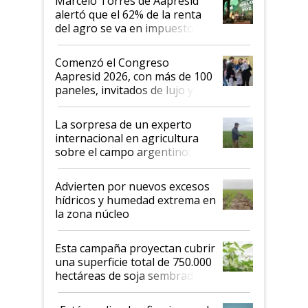
Marcelo Torres de Aapresid
alertó que el 62% de la renta
del agro se va en impuestos:
"No es bueno que en
Argentina se sigan discutiendo
Comenzó el Congreso
las mismas cosas de hace 50
Aapresid 2026, con más de 100
años"
paneles, invitados de lujo y
todas las tendencias
La sorpresa de un experto
internacional en agricultura
sobre el campo argentino:
"Estoy muy impresionado"
Advierten por nuevos excesos
hídricos y humedad extrema en
la zona núcleo
Esta campaña proyectan cubrir
una superficie total de 750.000
hectáreas de soja sembradas
con una nueva generación de
variedades que marcan un