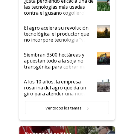
¿Está perdiendo eficacia una de
salto tecnológico en genética y
las tecnologías más usadas
rendimiento
contra el gusano cogollero? El
desafío de una tecnología clave
El agro acelera su revolución
tecnológica: el productor que
no incorpore tecnología "va a
perder el tren"
Siembran 3500 hectáreas y
apuestan todo a la soja no
transgénica para cobrar más
por tonelada: compraron un
semillero
A los 10 años, la empresa
rosarina del agro que da un
giro para atender una nueva
etapa en el agro
Ver todos los temas
Economía y política