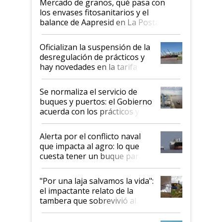
Mercado de granos, qué pasa con
los envases fitosanitarios y el
balance de Aapresid en La Posta
Oficializan la suspensión de la
desregulación de prácticos y
hay novedades en la tarifa de
la hidrovía
Se normaliza el servicio de
buques y puertos: el Gobierno
acuerda con los prácticos y
suspende el decreto de
desregulación
Alerta por el conflicto naval
que impacta al agro: lo que
cuesta tener un buque parado
y el peligro de que Argentina
pase a ser "país sucio"
"Por una laja salvamos la vida":
el impactante relato de la
tambera que sobrevivió al
tornado