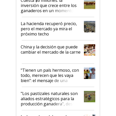
Cuesta $6 millones: la
inversión que crece entre los
ganaderos en un momento
histórico para la actividad
La hacienda recuperó precio,
pero el mercado ya mira el
próximo techo
China y la decisión que puede
cambiar el mercado de la carne
"Tienen un país hermoso, con
todo, merecen que les vaya
bien": el mensaje de una
ganadera uruguaya sobre las
oportunidades que se abren
"Los pastizales naturales son
para el agro en Argentina, con
aliados estratégicos para la
foco en la carne
producción ganadera", destaca
la iniciativa que ya reúne a 46
establecimientos en Argentina