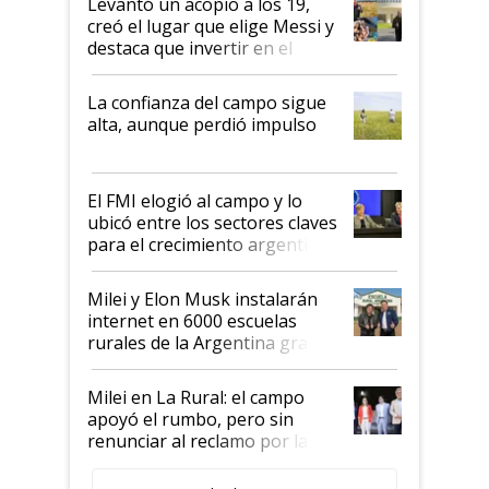
Levantó un acopio a los 19,
creó el lugar que elige Messi y
destaca que invertir en el
kirchnerismo era como "darle
plata a un hijo para droga":
La confianza del campo sigue
Juan Félix Rossetti, el libertario
alta, aunque perdió impulso
que de una dura crisis salió
más fuerte y apuesta al cambio
de Milei
El FMI elogió al campo y lo
ubicó entre los sectores claves
para el crecimiento argentino
Milei y Elon Musk instalarán
internet en 6000 escuelas
rurales de la Argentina gracias
a un acuerdo con Starlink
Milei en La Rural: el campo
apoyó el rumbo, pero sin
renunciar al reclamo por las
retenciones