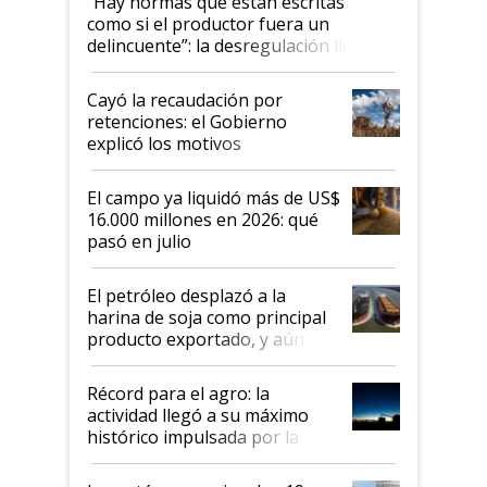
"Hay normas que están escritas
como si el productor fuera un
delincuente”: la desregulación llegó
al Congreso Aapresid y hasta se
habló del financiamiento al IPCVA
Cayó la recaudación por
retenciones: el Gobierno
explicó los motivos
El campo ya liquidó más de US$
16.000 millones en 2026: qué
pasó en julio
El petróleo desplazó a la
harina de soja como principal
producto exportado, y aún así
el agro aportó casi seis de cada
diez dólares y sostuvo el
Récord para el agro: la
liderazgo en un semestre
actividad llegó a su máximo
récord
histórico impulsada por la
cosecha y las exportaciones