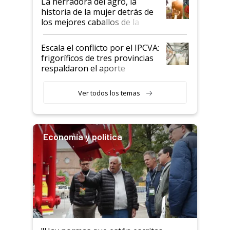
La herradora del agro, la
historia de la mujer detrás de
los mejores caballos de la
Argentina y los mitos que
todavía hacen sufrir a estos
Escala el conflicto por el IPCVA:
animales: "Mientras me
frigoríficos de tres provincias
descalificaban, yo seguí
respaldaron el aporte
haciendo currículum"
obligatorio
Ver todos los temas
Economía y política