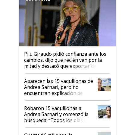
Pilu Giraudo pidió confianza ante los
cambios, dijo que recién van por la
mitad y destacó que exportar dejó de
ser "para unos pocos": "Tenemos un
mandato muy claro del gobierno
Aparecen las 15 vaquillonas de
nacional"
Andrea Sarnari, pero no
encuentran explicación de
cómo llegaron allí
Robaron 15 vaquillonas a
Andrea Sarnari y comenzó la
búsqueda: “Todos los días le
toca a algún productor”