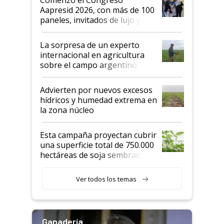
las mismas cosas de hace 50
Aapresid 2026, con más de 100
años"
paneles, invitados de lujo y
todas las tendencias
La sorpresa de un experto
internacional en agricultura
sobre el campo argentino:
"Estoy muy impresionado"
Advierten por nuevos excesos
hídricos y humedad extrema en
la zona núcleo
Esta campaña proyectan cubrir
una superficie total de 750.000
hectáreas de soja sembradas
con una nueva generación de
variedades que marcan un
Ver todos los temas
salto tecnológico en genética y
rendimiento
Ganadería