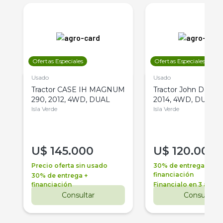
Ofertas Especiales
Ofertas Especiales
Usado
Usado
Tractor CASE IH MAGNUM
Tractor John Deere 
290, 2012, 4WD, DUAL
2014, 4WD, DUAL
Isla Verde
Isla Verde
U$
145.000
U$
120.000
Precio oferta sin usado
30% de entrega +
financiación
30% de entrega +
financiación
Financialo en 3 años
Consultar
Consultar