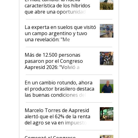
característica de los híbridos
que abre una oportunidad en
el lote
La experta en suelos que visitó
un campo argentino y tuvo
una revelación: "Me
impresionó mucho"
Más de 12.500 personas
pasaron por el Congreso
Aapresid 2026: "Volvió a
demostrar que hablar del
suelo es hablar de todo el
En un cambio rotundo, ahora
sistema productivo"
el productor brasilero destaca
las buenas condiciones del
agro argentino para invertir:
"Los veo más motivados"
Marcelo Torres de Aapresid
alertó que el 62% de la renta
del agro se va en impuestos:
"No es bueno que en
Argentina se sigan discutiendo
Comenzó el Congreso