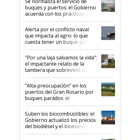
Se normaliza el servicio de
buques y puertos: el Gobierno
acuerda con los prácticos y
suspende el decreto de
desregulación
Alerta por el conflicto naval
que impacta al agro: lo que
cuesta tener un buque parado
y el peligro de que Argentina
pase a ser "país sucio"
"Por una laja salvamos la vida":
el impactante relato de la
tambera que sobrevivió al
tornado
“Alta preocupación” en los
puertos del Gran Rosario por
buques parados: el
funcionamiento de las
exportadoras en tensión tras
Suben los biocombustibles: el
la medida de fuerza de los
Gobierno actualizó los precios
prácticos
del biodiésel y el bioetanol