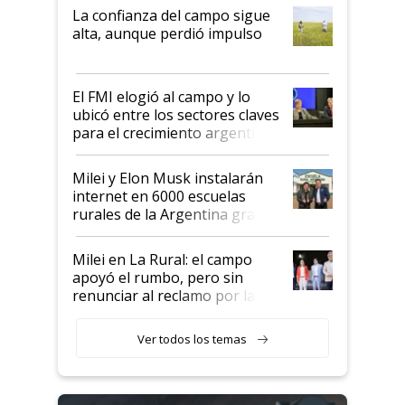
plata a un hijo para droga":
La confianza del campo sigue
Juan Félix Rossetti, el libertario
alta, aunque perdió impulso
que de una dura crisis salió
más fuerte y apuesta al cambio
de Milei
El FMI elogió al campo y lo
ubicó entre los sectores claves
para el crecimiento argentino
Milei y Elon Musk instalarán
internet en 6000 escuelas
rurales de la Argentina gracias
a un acuerdo con Starlink
Milei en La Rural: el campo
apoyó el rumbo, pero sin
renunciar al reclamo por las
retenciones
Ver todos los temas