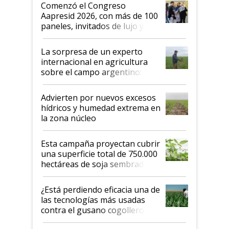
Argentina se sigan discutiendo
Comenzó el Congreso
las mismas cosas de hace 50
Aapresid 2026, con más de 100
años"
paneles, invitados de lujo y
todas las tendencias
La sorpresa de un experto
internacional en agricultura
sobre el campo argentino:
"Estoy muy impresionado"
Advierten por nuevos excesos
hídricos y humedad extrema en
la zona núcleo
Esta campaña proyectan cubrir
una superficie total de 750.000
hectáreas de soja sembradas
con una nueva generación de
variedades que marcan un
¿Está perdiendo eficacia una de
salto tecnológico en genética y
las tecnologías más usadas
rendimiento
contra el gusano cogollero? El
desafío de una tecnología clave