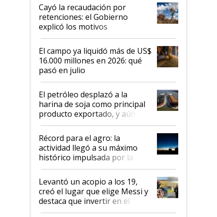
habló del financiamiento al IPCVA
Cayó la recaudación por
retenciones: el Gobierno
explicó los motivos
El campo ya liquidó más de US$
16.000 millones en 2026: qué
pasó en julio
El petróleo desplazó a la
harina de soja como principal
producto exportado, y aún así
el agro aportó casi seis de cada
diez dólares y sostuvo el
Récord para el agro: la
liderazgo en un semestre
actividad llegó a su máximo
récord
histórico impulsada por la
cosecha y las exportaciones
Levantó un acopio a los 19,
creó el lugar que elige Messi y
destaca que invertir en el
kirchnerismo era como "darle