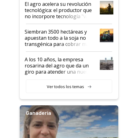
El agro acelera su revolución
tecnológica: el productor que
no incorpore tecnología "va a
perder el tren"
Siembran 3500 hectáreas y
apuestan todo a la soja no
transgénica para cobrar más
por tonelada: compraron un
semillero
A los 10 años, la empresa
rosarina del agro que da un
giro para atender una nueva
etapa en el agro
Ver todos los temas
Ganadería