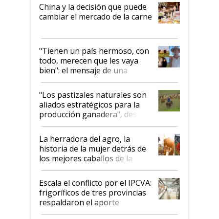
China y la decisión que puede
cambiar el mercado de la carne
"Tienen un país hermoso, con
todo, merecen que les vaya
bien": el mensaje de una
ganadera uruguaya sobre las
oportunidades que se abren
"Los pastizales naturales son
para el agro en Argentina, con
aliados estratégicos para la
foco en la carne
producción ganadera", destaca
la iniciativa que ya reúne a 46
establecimientos en Argentina
La herradora del agro, la
historia de la mujer detrás de
los mejores caballos de la
Argentina y los mitos que
todavía hacen sufrir a estos
Escala el conflicto por el IPCVA:
animales: "Mientras me
frigoríficos de tres provincias
descalificaban, yo seguí
respaldaron el aporte
haciendo currículum"
obligatorio