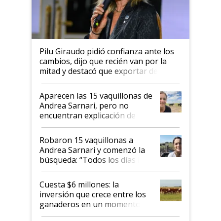
Pilu Giraudo pidió confianza ante los
cambios, dijo que recién van por la
mitad y destacó que exportar dejó de
ser "para unos pocos": "Tenemos un
mandato muy claro del gobierno
Aparecen las 15 vaquillonas de
nacional"
Andrea Sarnari, pero no
encuentran explicación de
cómo llegaron allí
Robaron 15 vaquillonas a
Andrea Sarnari y comenzó la
búsqueda: “Todos los días le
toca a algún productor”
Cuesta $6 millones: la
inversión que crece entre los
ganaderos en un momento
histórico para la actividad