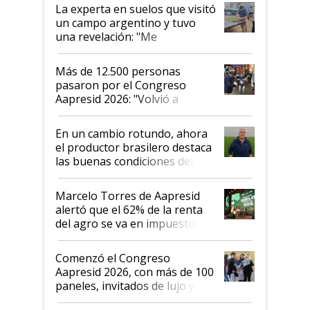
La experta en suelos que visitó
un campo argentino y tuvo
una revelación: "Me
impresionó mucho"
Más de 12.500 personas
pasaron por el Congreso
Aapresid 2026: "Volvió a
demostrar que hablar del
suelo es hablar de todo el
En un cambio rotundo, ahora
sistema productivo"
el productor brasilero destaca
las buenas condiciones del
agro argentino para invertir:
"Los veo más motivados"
Marcelo Torres de Aapresid
alertó que el 62% de la renta
del agro se va en impuestos:
"No es bueno que en
Argentina se sigan discutiendo
Comenzó el Congreso
las mismas cosas de hace 50
Aapresid 2026, con más de 100
años"
paneles, invitados de lujo y
todas las tendencias