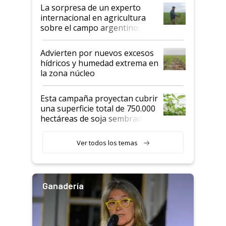
La sorpresa de un experto
internacional en agricultura
sobre el campo argentino:
"Estoy muy impresionado"
Advierten por nuevos excesos
hídricos y humedad extrema en
la zona núcleo
Esta campaña proyectan cubrir
una superficie total de 750.000
hectáreas de soja sembradas
con una nueva generación de
variedades que marcan un
Ver todos los temas
salto tecnológico en genética y
rendimiento
Ganadería