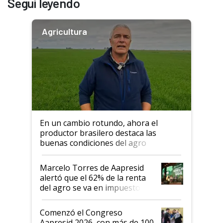
Seguí leyendo
Agricultura
En un cambio rotundo, ahora el
productor brasilero destaca las
buenas condiciones del agro
argentino para invertir: "Los veo
más motivados"
Marcelo Torres de Aapresid
alertó que el 62% de la renta
del agro se va en impuestos:
"No es bueno que en
Argentina se sigan discutiendo
Comenzó el Congreso
las mismas cosas de hace 50
Aapresid 2026, con más de 100