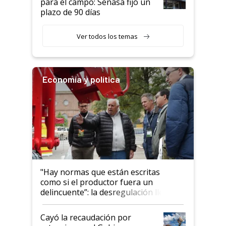
para el campo: Senasa fijó un
plazo de 90 días
Ver todos los temas
Economía y política
"Hay normas que están escritas
como si el productor fuera un
delincuente”: la desregulación llegó
al Congreso Aapresid y hasta se
habló del financiamiento al IPCVA
Cayó la recaudación por