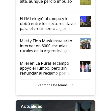
alta, aunque perdió impulso
que de una dura crisis salió
más fuerte y apuesta al cambio
de Milei
El FMI elogió al campo y lo
ubicó entre los sectores claves
para el crecimiento argentino
Milei y Elon Musk instalarán
internet en 6000 escuelas
rurales de la Argentina gracias
a un acuerdo con Starlink
Milei en La Rural: el campo
apoyó el rumbo, pero sin
renunciar al reclamo por las
retenciones
Ver todos los temas
Actualidad