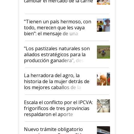
cambiar el mercado de la carne
"Tienen un país hermoso, con
todo, merecen que les vaya
bien": el mensaje de una
ganadera uruguaya sobre las
oportunidades que se abren
"Los pastizales naturales son
para el agro en Argentina, con
aliados estratégicos para la
foco en la carne
producción ganadera", destaca
la iniciativa que ya reúne a 46
establecimientos en Argentina
La herradora del agro, la
historia de la mujer detrás de
los mejores caballos de la
Argentina y los mitos que
todavía hacen sufrir a estos
Escala el conflicto por el IPCVA:
animales: "Mientras me
frigoríficos de tres provincias
descalificaban, yo seguí
respaldaron el aporte
haciendo currículum"
obligatorio
Nuevo trámite obligatorio