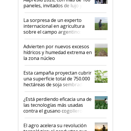
años"
paneles, invitados de lujo y
todas las tendencias
La sorpresa de un experto
internacional en agricultura
sobre el campo argentino:
"Estoy muy impresionado"
Advierten por nuevos excesos
hídricos y humedad extrema en
la zona núcleo
Esta campaña proyectan cubrir
una superficie total de 750.000
hectáreas de soja sembradas
con una nueva generación de
variedades que marcan un
¿Está perdiendo eficacia una de
salto tecnológico en genética y
las tecnologías más usadas
rendimiento
contra el gusano cogollero? El
desafío de una tecnología clave
El agro acelera su revolución