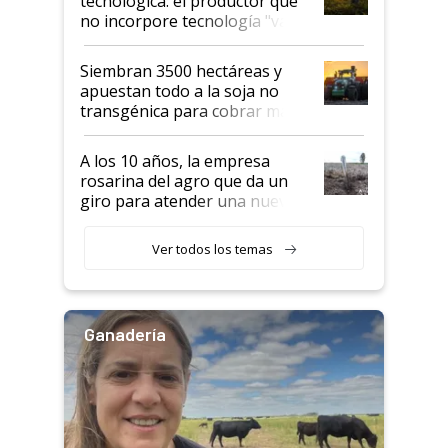
tecnológica: el productor que
no incorpore tecnología "va a
perder el tren"
Siembran 3500 hectáreas y
apuestan todo a la soja no
transgénica para cobrar más
por tonelada: compraron un
semillero
A los 10 años, la empresa
rosarina del agro que da un
giro para atender una nueva
etapa en el agro
Ver todos los temas
Ganadería