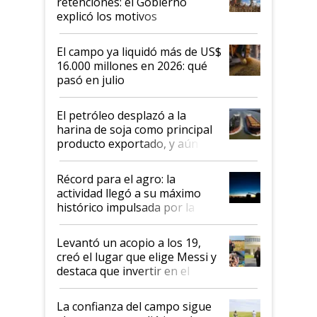
retenciones: el Gobierno
explicó los motivos
El campo ya liquidó más de US$
16.000 millones en 2026: qué
pasó en julio
El petróleo desplazó a la
harina de soja como principal
producto exportado, y aún así
el agro aportó casi seis de cada
diez dólares y sostuvo el
Récord para el agro: la
liderazgo en un semestre
actividad llegó a su máximo
récord
histórico impulsada por la
cosecha y las exportaciones
Levantó un acopio a los 19,
creó el lugar que elige Messi y
destaca que invertir en el
kirchnerismo era como "darle
plata a un hijo para droga":
La confianza del campo sigue
Juan Félix Rossetti, el libertario