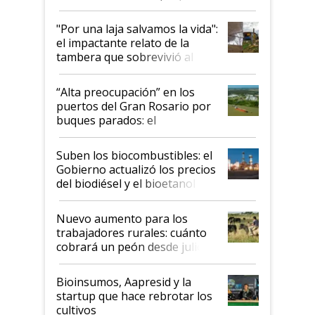
y el peligro de que Argentina
pase a ser "país sucio"
"Por una laja salvamos la vida":
el impactante relato de la
tambera que sobrevivió al
tornado
“Alta preocupación” en los
puertos del Gran Rosario por
buques parados: el
funcionamiento de las
exportadoras en tensión tras
Suben los biocombustibles: el
la medida de fuerza de los
Gobierno actualizó los precios
prácticos
del biodiésel y el bioetanol
Nuevo aumento para los
trabajadores rurales: cuánto
cobrará un peón desde julio
Bioinsumos, Aapresid y la
startup que hace rebrotar los
cultivos