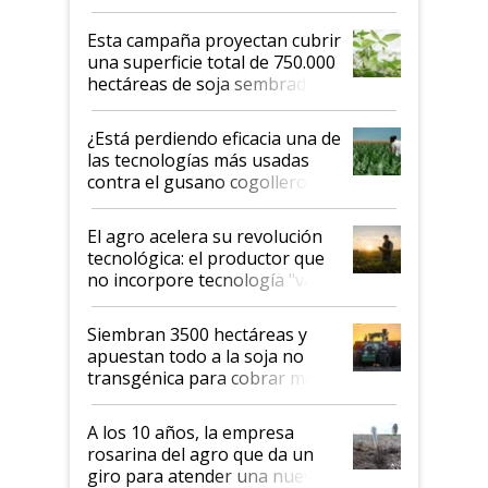
Esta campaña proyectan cubrir
una superficie total de 750.000
hectáreas de soja sembradas
con una nueva generación de
variedades que marcan un
¿Está perdiendo eficacia una de
salto tecnológico en genética y
las tecnologías más usadas
rendimiento
contra el gusano cogollero? El
desafío de una tecnología clave
El agro acelera su revolución
tecnológica: el productor que
no incorpore tecnología "va a
perder el tren"
Siembran 3500 hectáreas y
apuestan todo a la soja no
transgénica para cobrar más
por tonelada: compraron un
semillero
A los 10 años, la empresa
rosarina del agro que da un
giro para atender una nueva