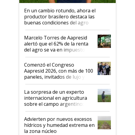
En un cambio rotundo, ahora el
productor brasilero destaca las
buenas condiciones del agro
argentino para invertir: "Los veo
más motivados"
Marcelo Torres de Aapresid
alertó que el 62% de la renta
del agro se va en impuestos:
"No es bueno que en
Argentina se sigan discutiendo
Comenzó el Congreso
las mismas cosas de hace 50
Aapresid 2026, con más de 100
años"
paneles, invitados de lujo y
todas las tendencias
La sorpresa de un experto
internacional en agricultura
sobre el campo argentino:
"Estoy muy impresionado"
Advierten por nuevos excesos
hídricos y humedad extrema en
la zona núcleo