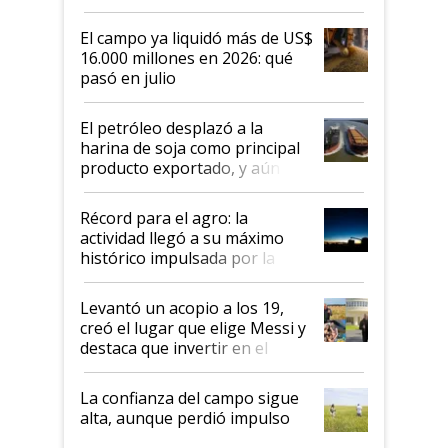
El campo ya liquidó más de US$
16.000 millones en 2026: qué
pasó en julio
El petróleo desplazó a la
harina de soja como principal
producto exportado, y aún así
el agro aportó casi seis de cada
diez dólares y sostuvo el
Récord para el agro: la
liderazgo en un semestre
actividad llegó a su máximo
récord
histórico impulsada por la
cosecha y las exportaciones
Levantó un acopio a los 19,
creó el lugar que elige Messi y
destaca que invertir en el
kirchnerismo era como "darle
plata a un hijo para droga":
La confianza del campo sigue
Juan Félix Rossetti, el libertario
alta, aunque perdió impulso
que de una dura crisis salió
más fuerte y apuesta al cambio