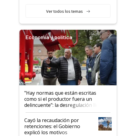
etapa en el agro
Ver todos los temas
Economía y política
"Hay normas que están escritas
como si el productor fuera un
delincuente”: la desregulación llegó
al Congreso Aapresid y hasta se
habló del financiamiento al IPCVA
Cayó la recaudación por
retenciones: el Gobierno
explicó los motivos