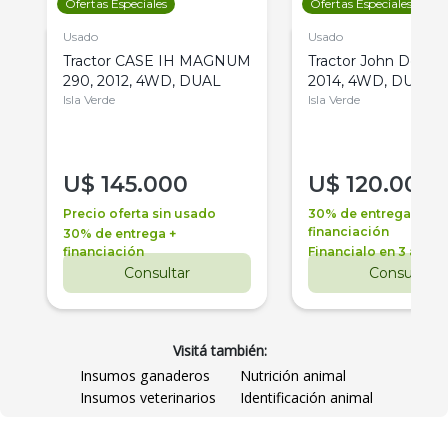
Ofertas Especiales
Ofertas Especiales
Usado
Usado
Tractor CASE IH MAGNUM
Tractor John Deere 
290, 2012, 4WD, DUAL
2014, 4WD, DUAL
Isla Verde
Isla Verde
U$
145.000
U$
120.000
Precio oferta sin usado
30% de entrega +
financiación
30% de entrega +
financiación
Financialo en 3 años
Consultar
Consultar
Visitá también:
Insumos ganaderos
Nutrición animal
Insumos veterinarios
Identificación animal