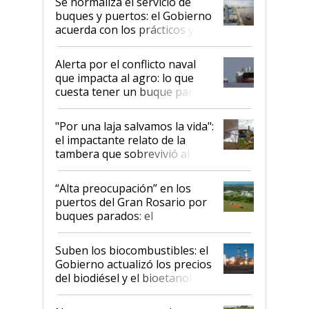
Se normaliza el servicio de
buques y puertos: el Gobierno
acuerda con los prácticos y
suspende el decreto de
desregulación
Alerta por el conflicto naval
que impacta al agro: lo que
cuesta tener un buque parado
y el peligro de que Argentina
pase a ser "país sucio"
"Por una laja salvamos la vida":
el impactante relato de la
tambera que sobrevivió al
tornado
“Alta preocupación” en los
puertos del Gran Rosario por
buques parados: el
funcionamiento de las
exportadoras en tensión tras
Suben los biocombustibles: el
la medida de fuerza de los
Gobierno actualizó los precios
prácticos
del biodiésel y el bioetanol