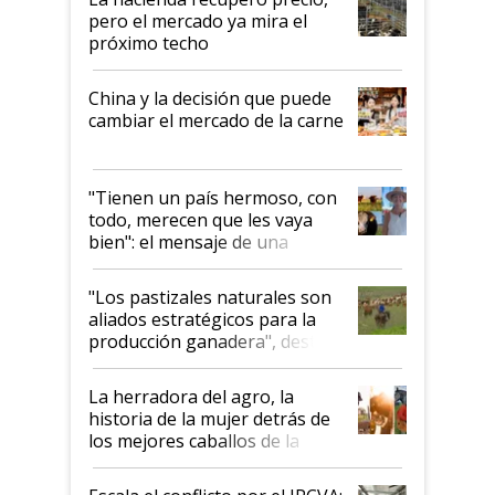
pero el mercado ya mira el
próximo techo
China y la decisión que puede
cambiar el mercado de la carne
"Tienen un país hermoso, con
todo, merecen que les vaya
bien": el mensaje de una
ganadera uruguaya sobre las
oportunidades que se abren
"Los pastizales naturales son
para el agro en Argentina, con
aliados estratégicos para la
foco en la carne
producción ganadera", destaca
la iniciativa que ya reúne a 46
establecimientos en Argentina
La herradora del agro, la
historia de la mujer detrás de
los mejores caballos de la
Argentina y los mitos que
todavía hacen sufrir a estos