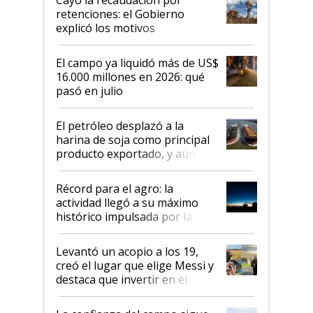
retenciones: el Gobierno
explicó los motivos
El campo ya liquidó más de US$
16.000 millones en 2026: qué
pasó en julio
El petróleo desplazó a la
harina de soja como principal
producto exportado, y aún así
el agro aportó casi seis de cada
diez dólares y sostuvo el
Récord para el agro: la
liderazgo en un semestre
actividad llegó a su máximo
récord
histórico impulsada por la
cosecha y las exportaciones
Levantó un acopio a los 19,
creó el lugar que elige Messi y
destaca que invertir en el
kirchnerismo era como "darle
plata a un hijo para droga":