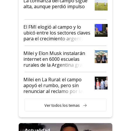
La confianza del campo sigue
Juan Félix Rossetti, el libertario
alta, aunque perdió impulso
que de una dura crisis salió
más fuerte y apuesta al cambio
de Milei
El FMI elogió al campo y lo
ubicó entre los sectores claves
para el crecimiento argentino
Milei y Elon Musk instalarán
internet en 6000 escuelas
rurales de la Argentina gracias
a un acuerdo con Starlink
Milei en La Rural: el campo
apoyó el rumbo, pero sin
renunciar al reclamo por las
retenciones
Ver todos los temas
Actualidad