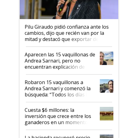
Pilu Giraudo pidió confianza ante los
cambios, dijo que recién van por la
mitad y destacó que exportar dejó de
ser "para unos pocos": "Tenemos un
mandato muy claro del gobierno
Aparecen las 15 vaquillonas de
nacional"
Andrea Sarnari, pero no
encuentran explicación de
cómo llegaron allí
Robaron 15 vaquillonas a
Andrea Sarnari y comenzó la
búsqueda: “Todos los días le
toca a algún productor”
Cuesta $6 millones: la
inversión que crece entre los
ganaderos en un momento
histórico para la actividad
La hacienda recuperó precio,