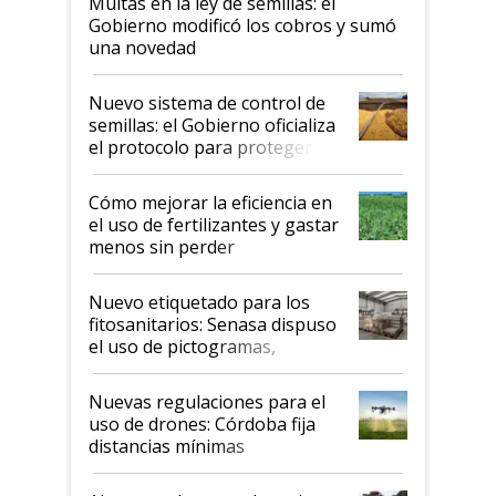
Multas en la ley de semillas: el
Gobierno modificó los cobros y sumó
una novedad
Nuevo sistema de control de
semillas: el Gobierno oficializa
el protocolo para proteger la
propiedad intelectual
Cómo mejorar la eficiencia en
el uso de fertilizantes y gastar
menos sin perder
productividad en la campaña
fina
Nuevo etiquetado para los
fitosanitarios: Senasa dispuso
el uso de pictogramas,
palabras de advertencia e
indicaciones
Nuevas regulaciones para el
uso de drones: Córdoba fija
distancias mínimas