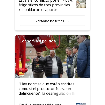
Escala el conflicto por el IPCVA:
animales: "Mientras me
frigoríficos de tres provincias
descalificaban, yo seguí
respaldaron el aporte
haciendo currículum"
obligatorio
Ver todos los temas
Economía y política
"Hay normas que están escritas
como si el productor fuera un
delincuente”: la desregulación llegó
al Congreso Aapresid y hasta se
habló del financiamiento al IPCVA
Cayó la recaudación por