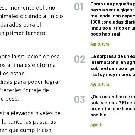
Cómo una pequeña 
 ese momento del año
pasó a ser un gigant
imales ciclando al inicio
molienda, con capac
1000 toneladas diaria
eparados para el
impulso al trigo en 
n primer ternero.
poco habitual
Agricultura
re la situación de esa
La sorpresa de un e
internacional en agr
 los animales en forma
sobre el campo arge
ilos están
"Estoy muy impresi
idas para poder lograr
Agricultura
recerles forraje de
¿Dos cosechas de s
e peso.
sola siembra? El des
argentino que busca
ita elevados niveles de
posible
r lo tanto las pasturas
Agtech
nen que cumplir con