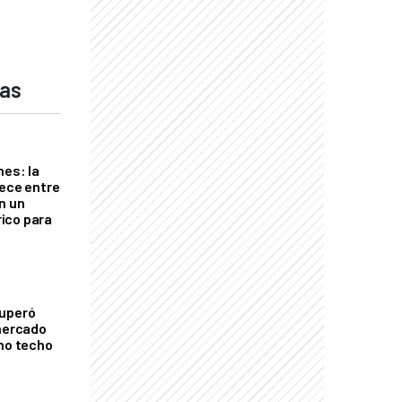
das
nes: la
rece entre
n un
ico para
cuperó
 mercado
imo techo