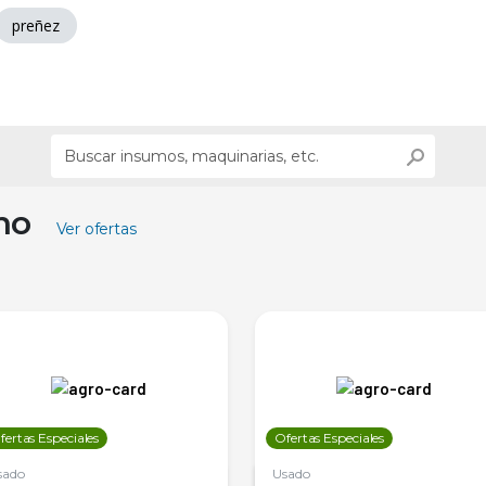
preñez
ino
Ver ofertas
fertas Especiales
Ofertas Especiales
sado
Usado