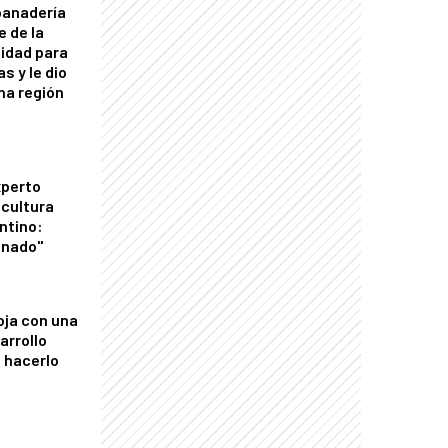
panadería
e de la
idad para
s y le dio
una región
xperto
icultura
ntino:
onado"
oja con una
arrollo
 hacerlo