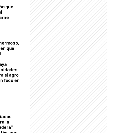
ión que
l
arne
 hermoso,
cen que
l
aya
unidades
a el agro
on foco en
liados
ra la
adera",
ativa que