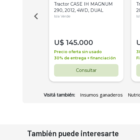
 Deere 7515,
Tractor CASE IH MAGNUM
T
 PATON
290, 2012, 4WD, DUAL
2
es
Isla Verde
Is
000
U$
145.000
a + financiación
Precio oferta sin usado
3
 3 años
30% de entrega + financiación
F
nsultar
Consultar
Visitá también:
Insumos ganaderos
Nutri
También puede interesarte