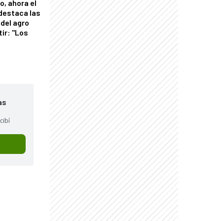
o, ahora el
 destaca las
del agro
tir: "Los
"
as
cibí