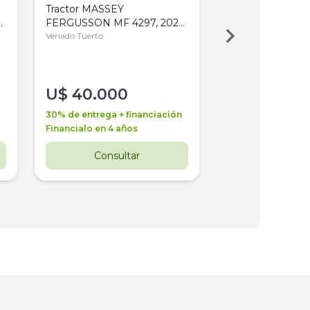
Tractor MASSEY
Tractor AGCO ALL
,
FERGUSSON MF 4297, 2020,
2003, 4WD, PA
4WD, PATON
Venado Tuerto
Venado Tuerto
U$
40.000
U$
30.000
30% de entrega + financiación
30% de entrega + 
Financialo en 4 años
Financialo en 3 a
Consultar
Consul