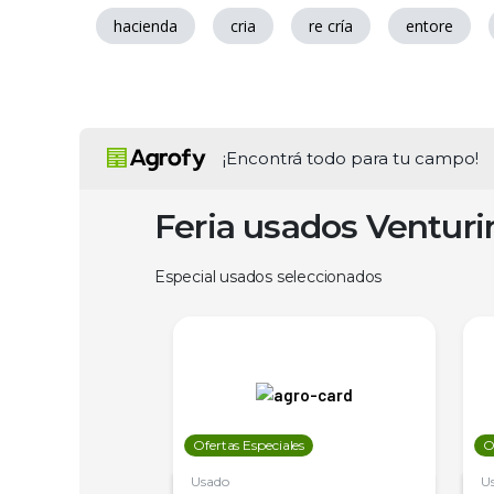
hacienda
cria
re cría
entore
¡Encontrá todo para tu campo!
Feria usados Ventur
Especial usados seleccionados
les
Ofertas Especiales
O
Usado
U