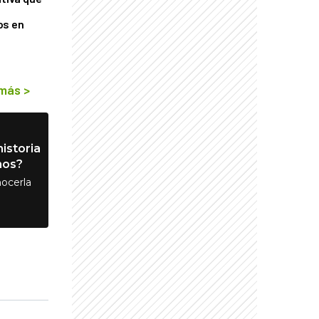
os en
 más
>
istoria
nos?
ocerla