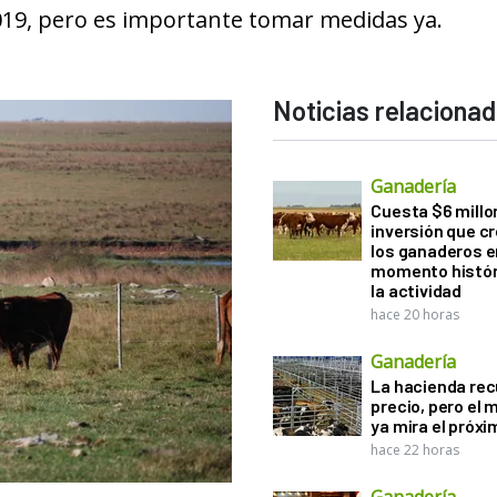
019, pero es importante tomar medidas ya.
Noticias relaciona
Ganadería
Cuesta $6 millo
inversión que c
los ganaderos e
momento histór
la actividad
hace 20 horas
Ganadería
La hacienda re
precio, pero el
ya mira el próx
hace 22 horas