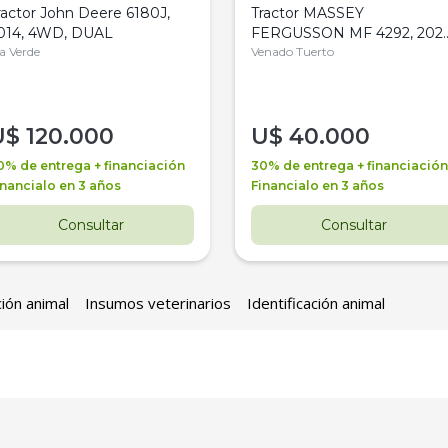
ractor John Deere 6180J,
Tractor MASSEY
014, 4WD, DUAL
FERGUSSON MF 4292, 2020
la Verde
4WD, PATON
Venado Tuerto
U$
120.000
U$
40.000
0% de entrega + financiación
30% de entrega + financiación
inancialo en 3 años
Financialo en 3 años
Consultar
Consultar
ción animal
Insumos veterinarios
Identificación animal