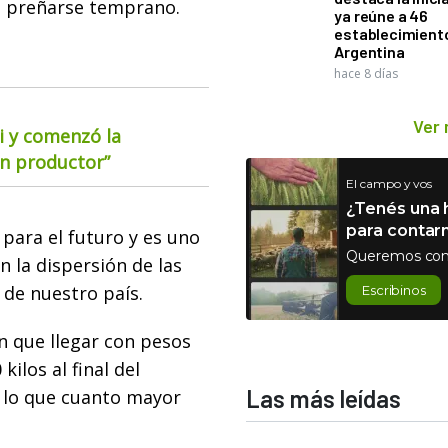
 preñarse temprano.
ya reúne a 46
establecimient
Argentina
hace 8 días
Ver
i y comenzó la
ún productor”
El campo y vos
¿Tenés una h
para contar
l para el futuro y es uno
Queremos con
n la dispersión de las
 de nuestro país.
Escribinos
en que llegar con pesos
ilos al final del
Las más leídas
 lo que cuanto mayor