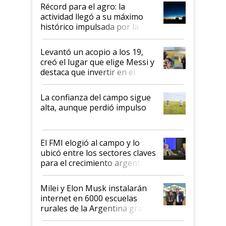
diez dólares y sostuvo el
Récord para el agro: la
liderazgo en un semestre
actividad llegó a su máximo
récord
histórico impulsada por la
cosecha y las exportaciones
Levantó un acopio a los 19,
creó el lugar que elige Messi y
destaca que invertir en el
kirchnerismo era como "darle
plata a un hijo para droga":
La confianza del campo sigue
Juan Félix Rossetti, el libertario
alta, aunque perdió impulso
que de una dura crisis salió
más fuerte y apuesta al cambio
de Milei
El FMI elogió al campo y lo
ubicó entre los sectores claves
para el crecimiento argentino
Milei y Elon Musk instalarán
internet en 6000 escuelas
rurales de la Argentina gracias
a un acuerdo con Starlink