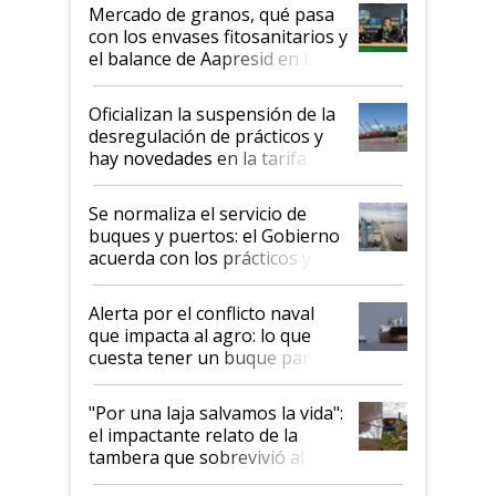
Mercado de granos, qué pasa
con los envases fitosanitarios y
el balance de Aapresid en La
Posta
Oficializan la suspensión de la
desregulación de prácticos y
hay novedades en la tarifa de
la hidrovía
Se normaliza el servicio de
buques y puertos: el Gobierno
acuerda con los prácticos y
suspende el decreto de
desregulación
Alerta por el conflicto naval
que impacta al agro: lo que
cuesta tener un buque parado
y el peligro de que Argentina
pase a ser "país sucio"
"Por una laja salvamos la vida":
el impactante relato de la
tambera que sobrevivió al
tornado