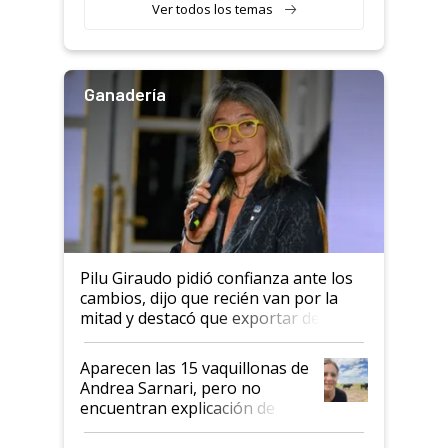
variedades que marcan un
Ver todos los temas
salto tecnológico en genética y
rendimiento
Ganadería
Pilu Giraudo pidió confianza ante los
cambios, dijo que recién van por la
mitad y destacó que exportar dejó de
ser "para unos pocos": "Tenemos un
mandato muy claro del gobierno
Aparecen las 15 vaquillonas de
nacional"
Andrea Sarnari, pero no
encuentran explicación de
cómo llegaron allí