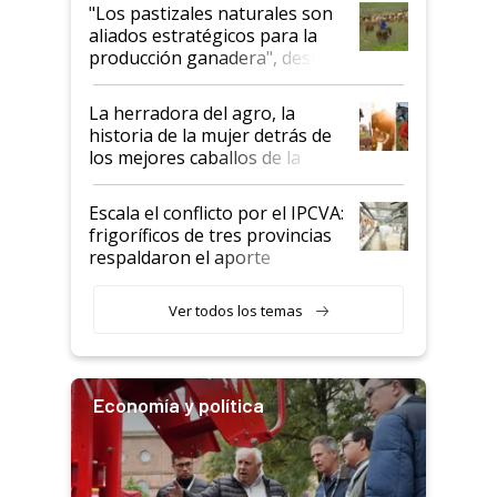
oportunidades que se abren
"Los pastizales naturales son
para el agro en Argentina, con
aliados estratégicos para la
foco en la carne
producción ganadera", destaca
la iniciativa que ya reúne a 46
establecimientos en Argentina
La herradora del agro, la
historia de la mujer detrás de
los mejores caballos de la
Argentina y los mitos que
todavía hacen sufrir a estos
Escala el conflicto por el IPCVA:
animales: "Mientras me
frigoríficos de tres provincias
descalificaban, yo seguí
respaldaron el aporte
haciendo currículum"
obligatorio
Ver todos los temas
Economía y política