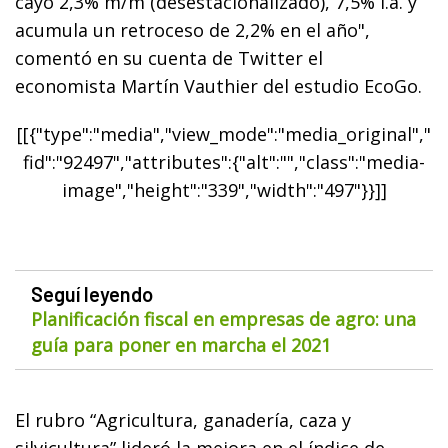
cayó 2,3% m/m (desestacionalizado), 7,5% i.a. y
acumula un retroceso de 2,2% en el año",
comentó en su cuenta de Twitter el
economista Martín Vauthier del estudio EcoGo.
[[{"type":"media","view_mode":"media_original","
fid":"92497","attributes":{"alt":"","class":"media-
image","height":"339","width":"497"}}]]
Seguí leyendo
Planificación fiscal en empresas de agro: una
guía para poner en marcha el 2021
El rubro “Agricultura, ganadería, caza y
silvicultura” lideró la mejora en el índice de