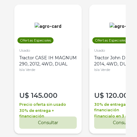
Ofertas Especiales
Ofertas Especiales
Usado
Usado
Tractor CASE IH MAGNUM
Tractor John Deere 
290, 2012, 4WD, DUAL
2014, 4WD, DUAL
Isla Verde
Isla Verde
U$
145.000
U$
120.000
Precio oferta sin usado
30% de entrega +
financiación
30% de entrega +
financiación
Financialo en 3 años
Consultar
Consultar