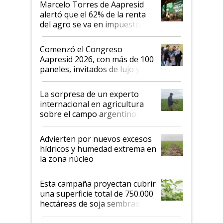
Marcelo Torres de Aapresid
alertó que el 62% de la renta
del agro se va en impuestos:
"No es bueno que en
Argentina se sigan discutiendo
Comenzó el Congreso
las mismas cosas de hace 50
Aapresid 2026, con más de 100
años"
paneles, invitados de lujo y
todas las tendencias
La sorpresa de un experto
internacional en agricultura
sobre el campo argentino:
"Estoy muy impresionado"
Advierten por nuevos excesos
hídricos y humedad extrema en
la zona núcleo
Esta campaña proyectan cubrir
una superficie total de 750.000
hectáreas de soja sembradas
con una nueva generación de