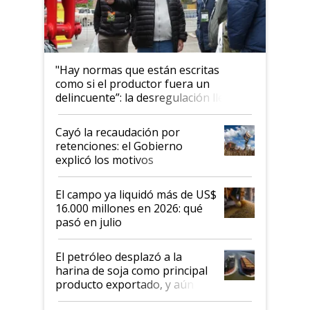
"Hay normas que están escritas
como si el productor fuera un
delincuente”: la desregulación llegó
al Congreso Aapresid y hasta se
habló del financiamiento al IPCVA
Cayó la recaudación por
retenciones: el Gobierno
explicó los motivos
El campo ya liquidó más de US$
16.000 millones en 2026: qué
pasó en julio
El petróleo desplazó a la
harina de soja como principal
producto exportado, y aún así
el agro aportó casi seis de cada