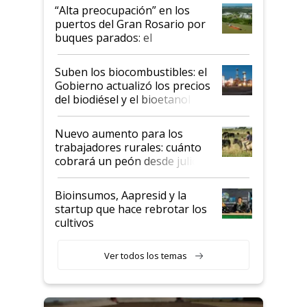
“Alta preocupación” en los
puertos del Gran Rosario por
buques parados: el
funcionamiento de las
exportadoras en tensión tras
Suben los biocombustibles: el
la medida de fuerza de los
Gobierno actualizó los precios
prácticos
del biodiésel y el bioetanol
Nuevo aumento para los
trabajadores rurales: cuánto
cobrará un peón desde julio
Bioinsumos, Aapresid y la
startup que hace rebrotar los
cultivos
Ver todos los temas