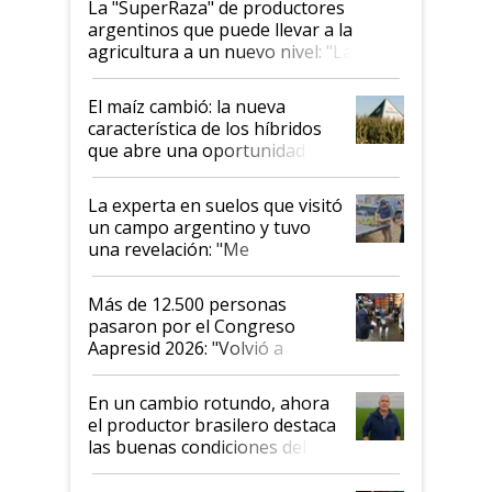
La "SuperRaza" de productores
argentinos que puede llevar a la
agricultura a un nuevo nivel: "Las
posibilidades de crecimiento son
infinitas"
El maíz cambió: la nueva
característica de los híbridos
que abre una oportunidad en
el lote
La experta en suelos que visitó
un campo argentino y tuvo
una revelación: "Me
impresionó mucho"
Más de 12.500 personas
pasaron por el Congreso
Aapresid 2026: "Volvió a
demostrar que hablar del
suelo es hablar de todo el
En un cambio rotundo, ahora
sistema productivo"
el productor brasilero destaca
las buenas condiciones del
agro argentino para invertir:
"Los veo más motivados"