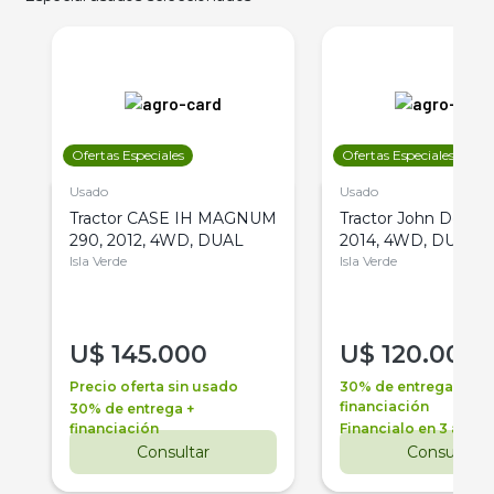
Ofertas Especiales
Ofertas Especiales
Usado
Usado
Tractor CASE IH MAGNUM
Tractor John Deere 
290, 2012, 4WD, DUAL
2014, 4WD, DUAL
Isla Verde
Isla Verde
U$
145.000
U$
120.000
Precio oferta sin usado
30% de entrega +
financiación
30% de entrega +
financiación
Financialo en 3 años
Consultar
Consultar