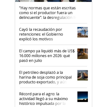
"Hay normas que están escritas
como si el productor fuera un
delincuente”: la desregulación llegó
al Congreso Aapresid y hasta se
habló del financiamiento al IPCVA
Cayó la recaudación por
retenciones: el Gobierno
explicó los motivos
El campo ya liquidó más de US$
16.000 millones en 2026: qué
pasó en julio
El petróleo desplazó a la
harina de soja como principal
producto exportado, y aún así
el agro aportó casi seis de cada
diez dólares y sostuvo el
Récord para el agro: la
liderazgo en un semestre
actividad llegó a su máximo
récord
histórico impulsada por la