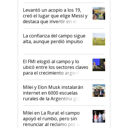
cosecha y las exportaciones
Levantó un acopio a los 19,
creó el lugar que elige Messi y
destaca que invertir en el
kirchnerismo era como "darle
plata a un hijo para droga":
La confianza del campo sigue
Juan Félix Rossetti, el libertario
alta, aunque perdió impulso
que de una dura crisis salió
más fuerte y apuesta al cambio
de Milei
El FMI elogió al campo y lo
ubicó entre los sectores claves
para el crecimiento argentino
Milei y Elon Musk instalarán
internet en 6000 escuelas
rurales de la Argentina gracias
a un acuerdo con Starlink
Milei en La Rural: el campo
apoyó el rumbo, pero sin
renunciar al reclamo por las