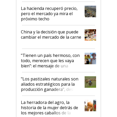
histórico para la actividad
La hacienda recuperó precio,
pero el mercado ya mira el
próximo techo
China y la decisión que puede
cambiar el mercado de la carne
"Tienen un país hermoso, con
todo, merecen que les vaya
bien": el mensaje de una
ganadera uruguaya sobre las
oportunidades que se abren
"Los pastizales naturales son
para el agro en Argentina, con
aliados estratégicos para la
foco en la carne
producción ganadera", destaca
la iniciativa que ya reúne a 46
establecimientos en Argentina
La herradora del agro, la
historia de la mujer detrás de
los mejores caballos de la