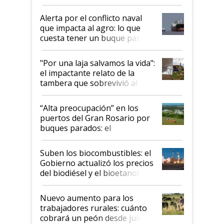
suspende el decreto de
desregulación
Alerta por el conflicto naval
que impacta al agro: lo que
cuesta tener un buque parado
y el peligro de que Argentina
pase a ser "país sucio"
"Por una laja salvamos la vida":
el impactante relato de la
tambera que sobrevivió al
tornado
“Alta preocupación” en los
puertos del Gran Rosario por
buques parados: el
funcionamiento de las
exportadoras en tensión tras
Suben los biocombustibles: el
la medida de fuerza de los
Gobierno actualizó los precios
prácticos
del biodiésel y el bioetanol
Nuevo aumento para los
trabajadores rurales: cuánto
cobrará un peón desde julio