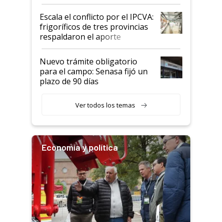
Argentina y los mitos que
todavía hacen sufrir a estos
Escala el conflicto por el IPCVA:
animales: "Mientras me
frigoríficos de tres provincias
descalificaban, yo seguí
respaldaron el aporte
haciendo currículum"
obligatorio
Nuevo trámite obligatorio
para el campo: Senasa fijó un
plazo de 90 días
Ver todos los temas
Economía y política