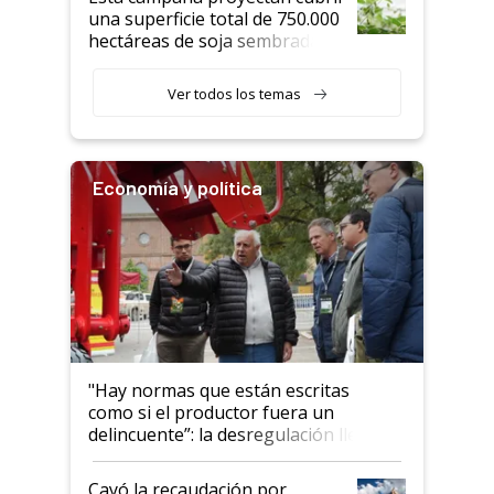
una superficie total de 750.000
hectáreas de soja sembradas
con una nueva generación de
variedades que marcan un
Ver todos los temas
salto tecnológico en genética y
rendimiento
Economía y política
"Hay normas que están escritas
como si el productor fuera un
delincuente”: la desregulación llegó
al Congreso Aapresid y hasta se
habló del financiamiento al IPCVA
Cayó la recaudación por