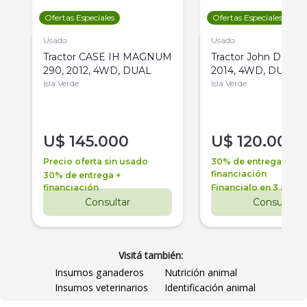
Ofertas Especiales
Ofertas Especiales
Usado
Usado
Tractor CASE IH MAGNUM
Tractor John Deere 
290, 2012, 4WD, DUAL
2014, 4WD, DUAL
Isla Verde
Isla Verde
U$
145.000
U$
120.000
Precio oferta sin usado
30% de entrega +
financiación
30% de entrega +
financiación
Financialo en 3 años
Consultar
Consultar
Visitá también:
Insumos ganaderos
Nutrición animal
Insumos veterinarios
Identificación animal