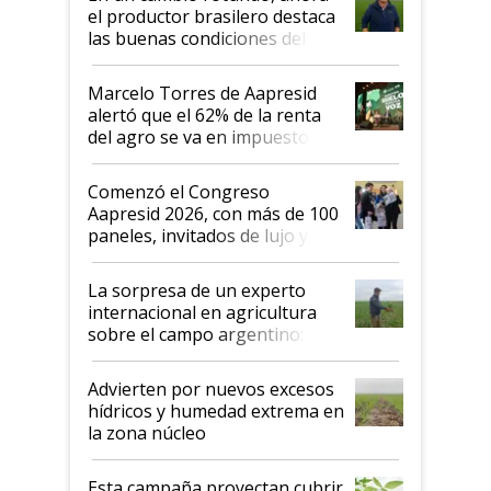
sistema productivo"
el productor brasilero destaca
las buenas condiciones del
agro argentino para invertir:
"Los veo más motivados"
Marcelo Torres de Aapresid
alertó que el 62% de la renta
del agro se va en impuestos:
"No es bueno que en
Argentina se sigan discutiendo
Comenzó el Congreso
las mismas cosas de hace 50
Aapresid 2026, con más de 100
años"
paneles, invitados de lujo y
todas las tendencias
La sorpresa de un experto
internacional en agricultura
sobre el campo argentino:
"Estoy muy impresionado"
Advierten por nuevos excesos
hídricos y humedad extrema en
la zona núcleo
Esta campaña proyectan cubrir