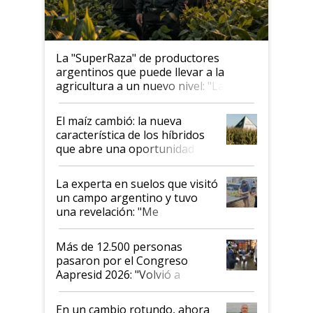
La "SuperRaza" de productores
argentinos que puede llevar a la
agricultura a un nuevo nivel: "Las
posibilidades de crecimiento son
infinitas"
El maíz cambió: la nueva
característica de los híbridos
que abre una oportunidad en
el lote
La experta en suelos que visitó
un campo argentino y tuvo
una revelación: "Me
impresionó mucho"
Más de 12.500 personas
pasaron por el Congreso
Aapresid 2026: "Volvió a
demostrar que hablar del
suelo es hablar de todo el
En un cambio rotundo, ahora