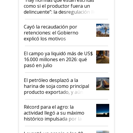
como si el productor fuera un
delincuente”: la desregulación llegó
al Congreso Aapresid y hasta se
habló del financiamiento al IPCVA
Cayó la recaudación por
retenciones: el Gobierno
explicó los motivos
El campo ya liquidó más de US$
16.000 millones en 2026: qué
pasó en julio
El petróleo desplazó a la
harina de soja como principal
producto exportado, y aún así
el agro aportó casi seis de cada
diez dólares y sostuvo el
Récord para el agro: la
liderazgo en un semestre
actividad llegó a su máximo
récord
histórico impulsada por la
cosecha y las exportaciones