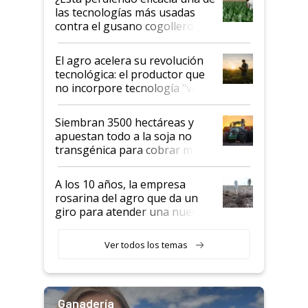
salto tecnológico en genética y
las tecnologías más usadas
rendimiento
contra el gusano cogollero? El
desafío de una tecnología clave
El agro acelera su revolución
tecnológica: el productor que
no incorpore tecnología "va a
perder el tren"
Siembran 3500 hectáreas y
apuestan todo a la soja no
transgénica para cobrar más
por tonelada: compraron un
semillero
A los 10 años, la empresa
rosarina del agro que da un
giro para atender una nueva
etapa en el agro
Ver todos los temas
Ganadería