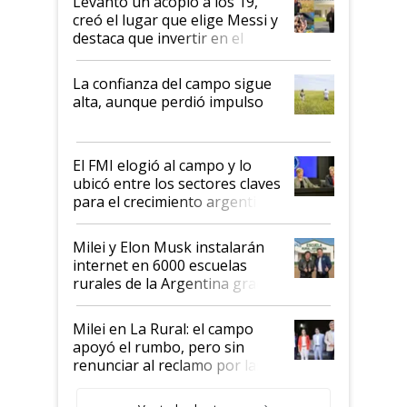
Levantó un acopio a los 19,
creó el lugar que elige Messi y
destaca que invertir en el
kirchnerismo era como "darle
plata a un hijo para droga":
La confianza del campo sigue
Juan Félix Rossetti, el libertario
alta, aunque perdió impulso
que de una dura crisis salió
más fuerte y apuesta al cambio
de Milei
El FMI elogió al campo y lo
ubicó entre los sectores claves
para el crecimiento argentino
Milei y Elon Musk instalarán
internet en 6000 escuelas
rurales de la Argentina gracias
a un acuerdo con Starlink
Milei en La Rural: el campo
apoyó el rumbo, pero sin
renunciar al reclamo por las
retenciones