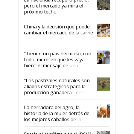
pero el mercado ya mira el
próximo techo
China y la decisión que puede
cambiar el mercado de la carne
"Tienen un país hermoso, con
todo, merecen que les vaya
bien": el mensaje de una
ganadera uruguaya sobre las
oportunidades que se abren
"Los pastizales naturales son
para el agro en Argentina, con
aliados estratégicos para la
foco en la carne
producción ganadera", destaca
la iniciativa que ya reúne a 46
establecimientos en Argentina
La herradora del agro, la
historia de la mujer detrás de
los mejores caballos de la
Argentina y los mitos que
todavía hacen sufrir a estos