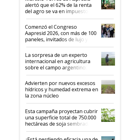
alertó que el 62% de la renta
del agro se va en impuestos:
"No es bueno que en
Argentina se sigan discutiendo
Comenzó el Congreso
las mismas cosas de hace 50
Aapresid 2026, con más de 100
años"
paneles, invitados de lujo y
todas las tendencias
La sorpresa de un experto
internacional en agricultura
sobre el campo argentino:
"Estoy muy impresionado"
Advierten por nuevos excesos
hídricos y humedad extrema en
la zona núcleo
Esta campaña proyectan cubrir
una superficie total de 750.000
hectáreas de soja sembradas
con una nueva generación de
variedades que marcan un
¿Está perdiendo eficacia una de