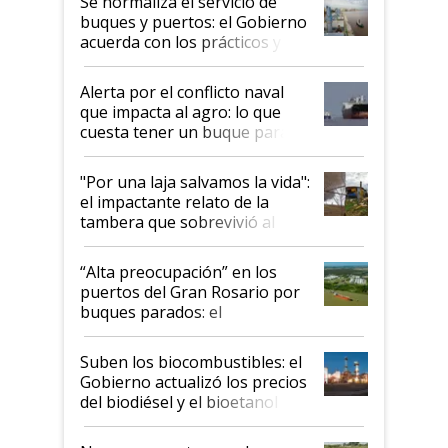
Se normaliza el servicio de
buques y puertos: el Gobierno
acuerda con los prácticos y
suspende el decreto de
desregulación
Alerta por el conflicto naval
que impacta al agro: lo que
cuesta tener un buque parado
y el peligro de que Argentina
pase a ser "país sucio"
"Por una laja salvamos la vida":
el impactante relato de la
tambera que sobrevivió al
tornado
“Alta preocupación” en los
puertos del Gran Rosario por
buques parados: el
funcionamiento de las
exportadoras en tensión tras
Suben los biocombustibles: el
la medida de fuerza de los
Gobierno actualizó los precios
prácticos
del biodiésel y el bioetanol