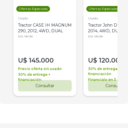
Ofertas Especiales
Ofertas Especiales
Usado
Usado
Tractor CASE IH MAGNUM
Tractor John Deere 
290, 2012, 4WD, DUAL
2014, 4WD, DUAL
Isla Verde
Isla Verde
U$
145.000
U$
120.000
Precio oferta sin usado
30% de entrega +
financiación
30% de entrega +
financiación
Financialo en 3 años
Consultar
Consultar