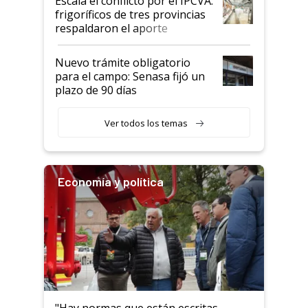
Escala el conflicto por el IPCVA:
animales: "Mientras me
frigoríficos de tres provincias
descalificaban, yo seguí
respaldaron el aporte
haciendo currículum"
obligatorio
Nuevo trámite obligatorio
para el campo: Senasa fijó un
plazo de 90 días
Ver todos los temas
Economía y política
"Hay normas que están escritas