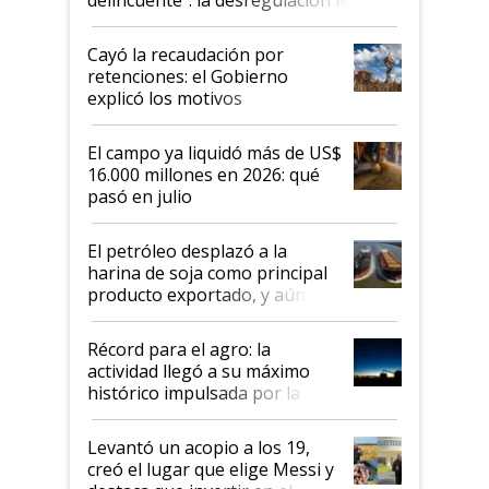
al Congreso Aapresid y hasta se
habló del financiamiento al IPCVA
Cayó la recaudación por
retenciones: el Gobierno
explicó los motivos
El campo ya liquidó más de US$
16.000 millones en 2026: qué
pasó en julio
El petróleo desplazó a la
harina de soja como principal
producto exportado, y aún así
el agro aportó casi seis de cada
diez dólares y sostuvo el
Récord para el agro: la
liderazgo en un semestre
actividad llegó a su máximo
récord
histórico impulsada por la
cosecha y las exportaciones
Levantó un acopio a los 19,
creó el lugar que elige Messi y