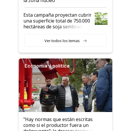
la zona núcleo
Esta campaña proyectan cubrir
una superficie total de 750.000
hectáreas de soja sembradas
con una nueva generación de
variedades que marcan un
Ver todos los temas
salto tecnológico en genética y
rendimiento
Economía y política
"Hay normas que están escritas
como si el productor fuera un
delincuente”: la desregulación llegó