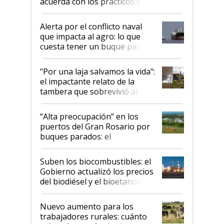
acuerda con los prácticos y
suspende el decreto de
desregulación
Alerta por el conflicto naval
que impacta al agro: lo que
cuesta tener un buque parado
y el peligro de que Argentina
pase a ser "país sucio"
"Por una laja salvamos la vida":
el impactante relato de la
tambera que sobrevivió al
tornado
“Alta preocupación” en los
puertos del Gran Rosario por
buques parados: el
funcionamiento de las
exportadoras en tensión tras
Suben los biocombustibles: el
la medida de fuerza de los
Gobierno actualizó los precios
prácticos
del biodiésel y el bioetanol
Nuevo aumento para los
trabajadores rurales: cuánto