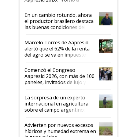
demostrar que hablar del
suelo es hablar de todo el
En un cambio rotundo, ahora
sistema productivo"
el productor brasilero destaca
las buenas condiciones del
agro argentino para invertir:
"Los veo más motivados"
Marcelo Torres de Aapresid
alertó que el 62% de la renta
del agro se va en impuestos:
"No es bueno que en
Argentina se sigan discutiendo
Comenzó el Congreso
las mismas cosas de hace 50
Aapresid 2026, con más de 100
años"
paneles, invitados de lujo y
todas las tendencias
La sorpresa de un experto
internacional en agricultura
sobre el campo argentino:
"Estoy muy impresionado"
Advierten por nuevos excesos
hídricos y humedad extrema en