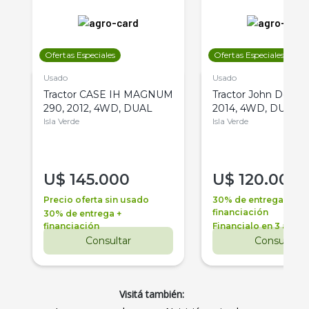
Ofertas Especiales
Ofertas Especiales
Usado
Usado
Tractor CASE IH MAGNUM
Tractor John Deere 
290, 2012, 4WD, DUAL
2014, 4WD, DUAL
Isla Verde
Isla Verde
U$
145.000
U$
120.000
Precio oferta sin usado
30% de entrega +
financiación
30% de entrega +
financiación
Financialo en 3 años
Consultar
Consultar
Visitá también: