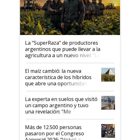
La "SuperRaza" de productores
argentinos que puede llevar a la
agricultura a un nuevo nivel: "Las
posibilidades de crecimiento son
infinitas"
El maíz cambió: la nueva
característica de los híbridos
que abre una oportunidad en
el lote
La experta en suelos que visitó
un campo argentino y tuvo
una revelación: "Me
impresionó mucho"
Más de 12.500 personas
pasaron por el Congreso
Aapresid 2026: "Volvió a