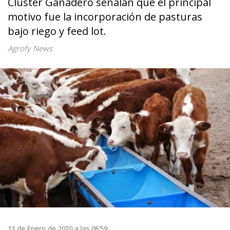
Cluster Ganadero señalan que el principal
motivo fue la incorporación de pasturas
bajo riego y feed lot.
Agrofy News
13
de
Enero
de
2020
a las
06:59