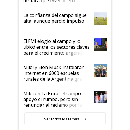
destaca que invertir en el
kirchnerismo era como "darle
plata a un hijo para droga":
La confianza del campo sigue
Juan Félix Rossetti, el libertario
alta, aunque perdió impulso
que de una dura crisis salió
más fuerte y apuesta al cambio
de Milei
El FMI elogió al campo y lo
ubicó entre los sectores claves
para el crecimiento argentino
Milei y Elon Musk instalarán
internet en 6000 escuelas
rurales de la Argentina gracias
a un acuerdo con Starlink
Milei en La Rural: el campo
apoyó el rumbo, pero sin
renunciar al reclamo por las
retenciones
Ver todos los temas