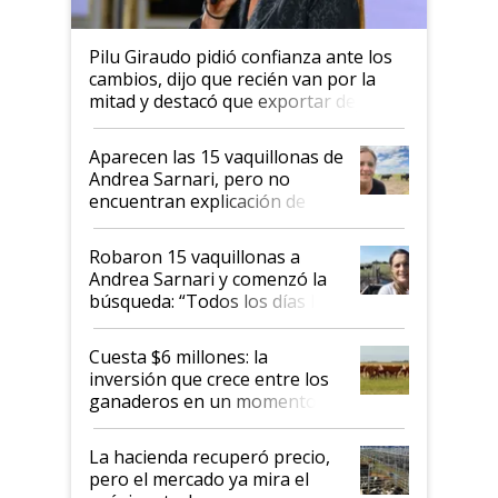
Pilu Giraudo pidió confianza ante los
cambios, dijo que recién van por la
mitad y destacó que exportar dejó de
ser "para unos pocos": "Tenemos un
mandato muy claro del gobierno
Aparecen las 15 vaquillonas de
nacional"
Andrea Sarnari, pero no
encuentran explicación de
cómo llegaron allí
Robaron 15 vaquillonas a
Andrea Sarnari y comenzó la
búsqueda: “Todos los días le
toca a algún productor”
Cuesta $6 millones: la
inversión que crece entre los
ganaderos en un momento
histórico para la actividad
La hacienda recuperó precio,
pero el mercado ya mira el