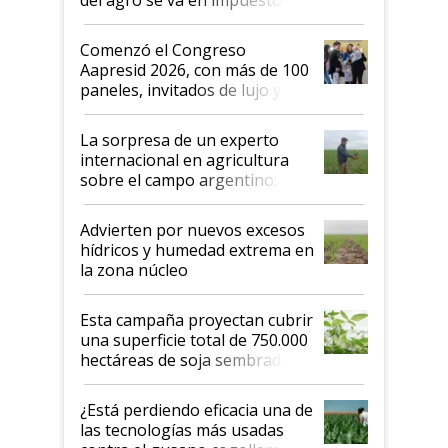
"No es bueno que en
Argentina se sigan discutiendo
Comenzó el Congreso
las mismas cosas de hace 50
Aapresid 2026, con más de 100
años"
paneles, invitados de lujo y
todas las tendencias
La sorpresa de un experto
internacional en agricultura
sobre el campo argentino:
"Estoy muy impresionado"
Advierten por nuevos excesos
hídricos y humedad extrema en
la zona núcleo
Esta campaña proyectan cubrir
una superficie total de 750.000
hectáreas de soja sembradas
con una nueva generación de
variedades que marcan un
¿Está perdiendo eficacia una de
salto tecnológico en genética y
las tecnologías más usadas
rendimiento