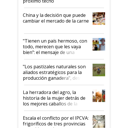
próximo techo
China y la decisión que puede
cambiar el mercado de la carne
"Tienen un país hermoso, con
todo, merecen que les vaya
bien": el mensaje de una
ganadera uruguaya sobre las
oportunidades que se abren
"Los pastizales naturales son
para el agro en Argentina, con
aliados estratégicos para la
foco en la carne
producción ganadera", destaca
la iniciativa que ya reúne a 46
establecimientos en Argentina
La herradora del agro, la
historia de la mujer detrás de
los mejores caballos de la
Argentina y los mitos que
todavía hacen sufrir a estos
Escala el conflicto por el IPCVA:
animales: "Mientras me
frigoríficos de tres provincias
descalificaban, yo seguí