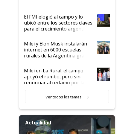
más fuerte y apuesta al cambio
de Milei
El FMI elogió al campo y lo
ubicó entre los sectores claves
para el crecimiento argentino
Milei y Elon Musk instalarán
internet en 6000 escuelas
rurales de la Argentina gracias
a un acuerdo con Starlink
Milei en La Rural: el campo
apoyó el rumbo, pero sin
renunciar al reclamo por las
retenciones
Ver todos los temas
Actualidad