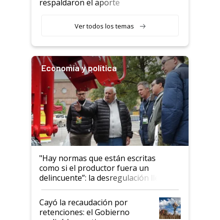
respaldaron el aporte
haciendo currículum"
obligatorio
Ver todos los temas
Economía y política
"Hay normas que están escritas
como si el productor fuera un
delincuente”: la desregulación llegó
al Congreso Aapresid y hasta se
habló del financiamiento al IPCVA
Cayó la recaudación por
retenciones: el Gobierno