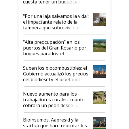
cuesta tener un buque parado
y el peligro de que Argentina
pase a ser "país sucio"
"Por una laja salvamos la vida":
el impactante relato de la
tambera que sobrevivió al
tornado
“Alta preocupación” en los
puertos del Gran Rosario por
buques parados: el
funcionamiento de las
exportadoras en tensión tras
Suben los biocombustibles: el
la medida de fuerza de los
Gobierno actualizó los precios
prácticos
del biodiésel y el bioetanol
Nuevo aumento para los
trabajadores rurales: cuánto
cobrará un peón desde julio
Bioinsumos, Aapresid y la
startup que hace rebrotar los