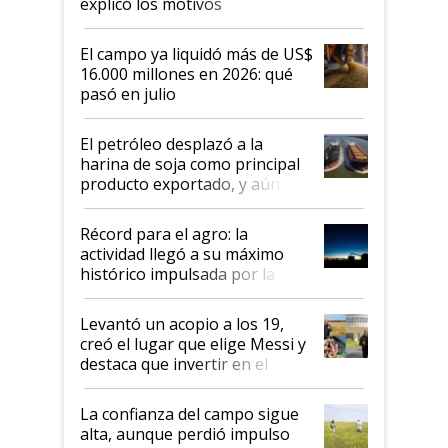
explicó los motivos
El campo ya liquidó más de US$
16.000 millones en 2026: qué
pasó en julio
El petróleo desplazó a la
harina de soja como principal
producto exportado, y aún así
el agro aportó casi seis de cada
diez dólares y sostuvo el
Récord para el agro: la
liderazgo en un semestre
actividad llegó a su máximo
récord
histórico impulsada por la
cosecha y las exportaciones
Levantó un acopio a los 19,
creó el lugar que elige Messi y
destaca que invertir en el
kirchnerismo era como "darle
plata a un hijo para droga":
La confianza del campo sigue
Juan Félix Rossetti, el libertario
alta, aunque perdió impulso
que de una dura crisis salió