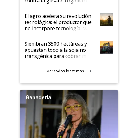
contra el gusano cogollero? El
desafío de una tecnología clave
El agro acelera su revolución
tecnológica: el productor que
no incorpore tecnología "va a
perder el tren"
Siembran 3500 hectáreas y
apuestan todo a la soja no
transgénica para cobrar más
por tonelada: compraron un
semillero
Ver todos los temas
Ganadería