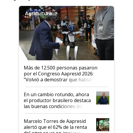
Agricultura
Más de 12.500 personas pasaron
por el Congreso Aapresid 2026:
"Volvió a demostrar que hablar del
suelo es hablar de todo el sistema
productivo"
En un cambio rotundo, ahora
el productor brasilero destaca
las buenas condiciones del
agro argentino para invertir:
"Los veo más motivados"
Marcelo Torres de Aapresid
alertó que el 62% de la renta
del agro se va en impuestos: