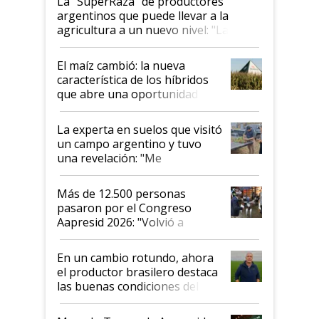
La "SuperRaza" de productores
argentinos que puede llevar a la
agricultura a un nuevo nivel: "Las
posibilidades de crecimiento son
infinitas"
El maíz cambió: la nueva
característica de los híbridos
que abre una oportunidad en
el lote
La experta en suelos que visitó
un campo argentino y tuvo
una revelación: "Me
impresionó mucho"
Más de 12.500 personas
pasaron por el Congreso
Aapresid 2026: "Volvió a
demostrar que hablar del
suelo es hablar de todo el
En un cambio rotundo, ahora
sistema productivo"
el productor brasilero destaca
las buenas condiciones del
agro argentino para invertir:
"Los veo más motivados"