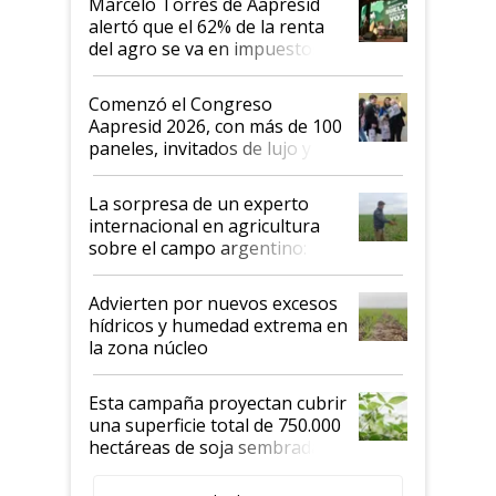
Marcelo Torres de Aapresid
alertó que el 62% de la renta
del agro se va en impuestos:
"No es bueno que en
Argentina se sigan discutiendo
Comenzó el Congreso
las mismas cosas de hace 50
Aapresid 2026, con más de 100
años"
paneles, invitados de lujo y
todas las tendencias
La sorpresa de un experto
internacional en agricultura
sobre el campo argentino:
"Estoy muy impresionado"
Advierten por nuevos excesos
hídricos y humedad extrema en
la zona núcleo
Esta campaña proyectan cubrir
una superficie total de 750.000
hectáreas de soja sembradas
con una nueva generación de
variedades que marcan un