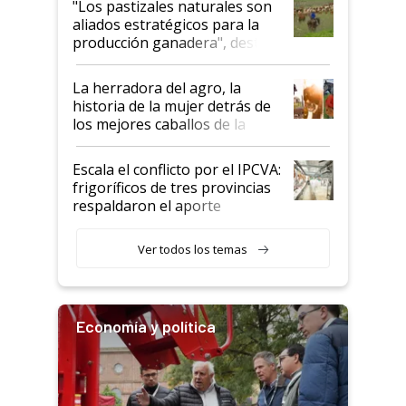
"Los pastizales naturales son
para el agro en Argentina, con
aliados estratégicos para la
foco en la carne
producción ganadera", destaca
la iniciativa que ya reúne a 46
establecimientos en Argentina
La herradora del agro, la
historia de la mujer detrás de
los mejores caballos de la
Argentina y los mitos que
todavía hacen sufrir a estos
Escala el conflicto por el IPCVA:
animales: "Mientras me
frigoríficos de tres provincias
descalificaban, yo seguí
respaldaron el aporte
haciendo currículum"
obligatorio
Ver todos los temas
Economía y política