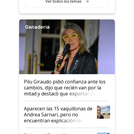
Ver todos los temas
salto tecnológico en genética y
rendimiento
Ganadería
Pilu Giraudo pidió confianza ante los
cambios, dijo que recién van por la
mitad y destacó que exportar dejó de
ser "para unos pocos": "Tenemos un
mandato muy claro del gobierno
Aparecen las 15 vaquillonas de
nacional"
Andrea Sarnari, pero no
encuentran explicación de
cómo llegaron allí