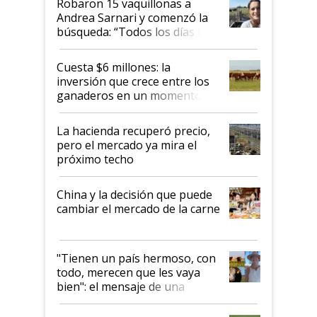
Robaron 15 vaquillonas a
Andrea Sarnari y comenzó la
búsqueda: “Todos los días le
toca a algún productor”
Cuesta $6 millones: la
inversión que crece entre los
ganaderos en un momento
histórico para la actividad
La hacienda recuperó precio,
pero el mercado ya mira el
próximo techo
China y la decisión que puede
cambiar el mercado de la carne
"Tienen un país hermoso, con
todo, merecen que les vaya
bien": el mensaje de una
ganadera uruguaya sobre las
oportunidades que se abren