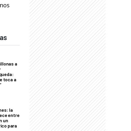
amos
das
illonas a
y
queda:
le toca a
”
nes: la
rece entre
n un
ico para