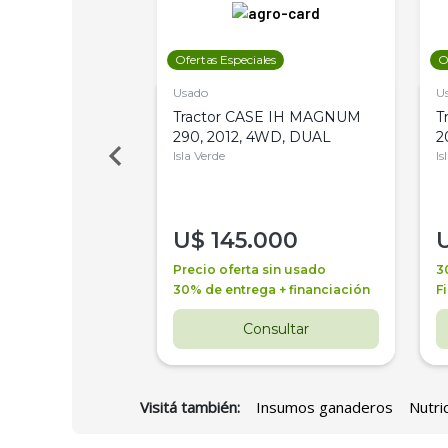
les
Ofertas Especiales
O
Usado
U
a Metalfor 7040,
Tractor CASE IH MAGNUM
T
Bot 32 Mts
290, 2012, 4WD, DUAL
2
Isla Verde
Is
000
U$
145.000
a + financiación
Precio oferta sin usado
3
 4 años
30% de entrega + financiación
F
nsultar
Consultar
Visitá también:
Insumos ganaderos
Nutri