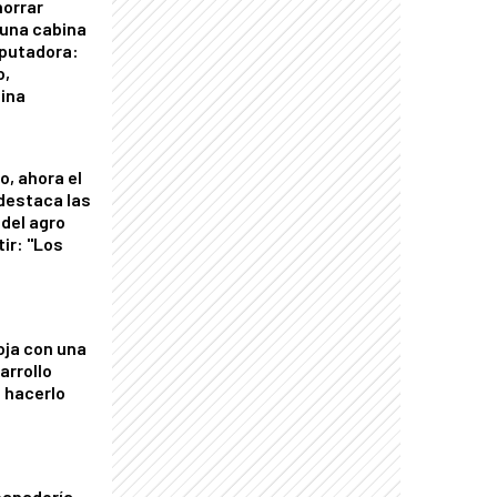
horrar
 una cabina
putadora:
o,
tina
o, ahora el
 destaca las
del agro
tir: "Los
"
oja con una
arrollo
 hacerlo
panadería