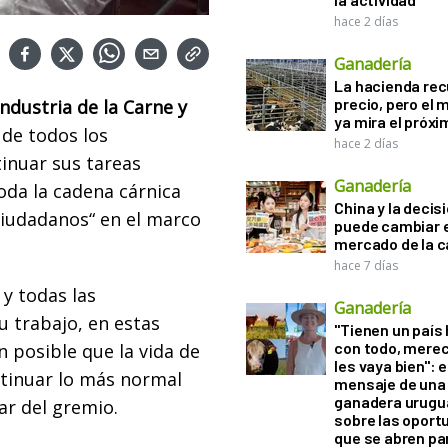
hace 2 días
Ganadería
La hacienda re
precio, pero el
ndustria de la Carne y
ya mira el próx
 de todos los
hace 2 días
tinuar sus tareas
Ganadería
oda la cadena cárnica
China y la decis
ciudadanos“ en el marco
puede cambiar e
mercado de la c
hace 7 días
y todas las
Ganadería
u trabajo, en estas
"Tienen un país
con todo, mere
 posible que la vida de
les vaya bien": e
tinuar lo más normal
mensaje de una
ganadera urugu
lar del gremio.
sobre las oport
que se abren par