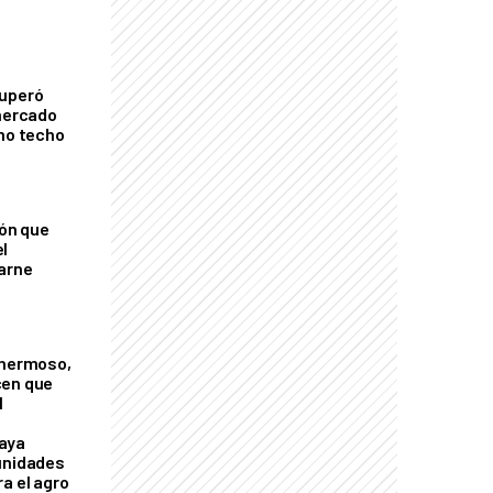
cuperó
 mercado
imo techo
ión que
l
arne
 hermoso,
cen que
l
aya
unidades
a el agro