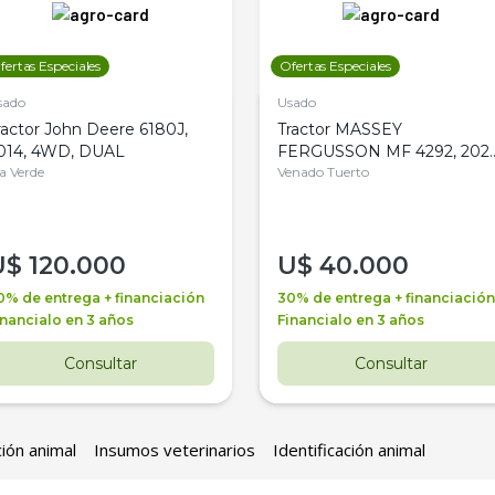
fertas Especiales
Ofertas Especiales
sado
Usado
ractor John Deere 6180J,
Tractor MASSEY
014, 4WD, DUAL
FERGUSSON MF 4292, 2020
la Verde
4WD, PATON
Venado Tuerto
U$
120.000
U$
40.000
0% de entrega + financiación
30% de entrega + financiación
inancialo en 3 años
Financialo en 3 años
Consultar
Consultar
ción animal
Insumos veterinarios
Identificación animal