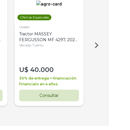
Ofertas Especiales
Ofertas Especiales
Usado
Usado
Tractor MASSEY
Tractor AGCO ALL
,
FERGUSSON MF 4297, 2020,
2003, 4WD, PA
4WD, PATON
Venado Tuerto
Venado Tuerto
U$
40.000
U$
30.000
30% de entrega + financiación
30% de entrega + 
Financialo en 4 años
Financialo en 3 a
Consultar
Consul