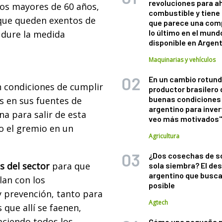
revoluciones para a
los mayores de 60 años,
combustible y tiene
que queden exentos de
que parece una com
lo último en el mund
 dure la medida
disponible en Argen
Maquinarias y vehículos
En un cambio rotund
n condiciones de cumplir
productor brasilero
buenas condiciones 
s en sus fuentes de
argentino para inver
a para salir de esta
veo más motivados
vo el gremio en un
Agricultura
¿Dos cosechas de s
s del sector
para que
sola siembra? El des
argentino que busca
lan con los
posible
 prevención, tanto para
Agtech
que allí se faenen,
ciendo todos los
Cómo una pequeña 