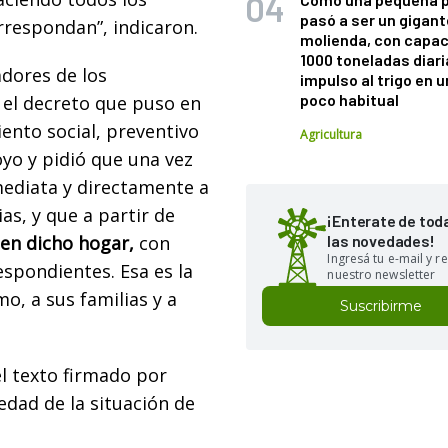
pasó a ser un gigant
rrespondan”, indicaron.
molienda, con capac
1000 toneladas diaria
adores de los
impulso al trigo en 
poco habitual
n el decreto que puso en
iento social, preventivo
Agricultura
oyo y pidió que una vez
nmediata y directamente a
as, y que a partir de
¡Enterate de tod
 en dicho hogar,
con
las novedades!
Ingresá tu e-mail y re
spondientes. Esa es la
nuestro newsletter
o, a sus familias y a
Suscribirme
el texto firmado por
edad de la situación de