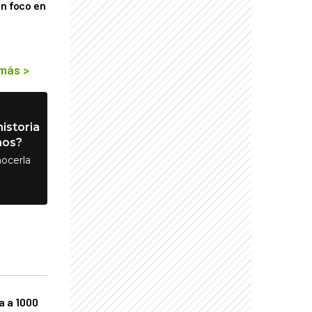
on foco en
 más
>
istoria
nos?
ocerla
a a 1000