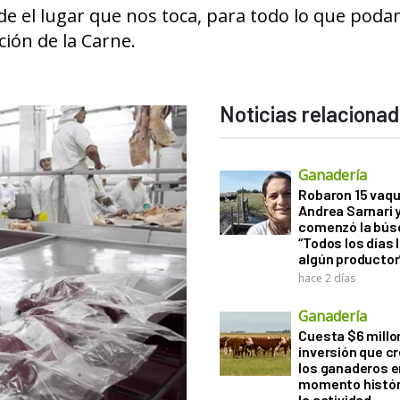
de el lugar que nos toca, para todo lo que pod
ción de la Carne.
Noticias relaciona
Ganadería
Robaron 15 vaqu
Andrea Sarnari 
comenzó la bús
“Todos los días 
algún productor
hace 2 días
Ganadería
Cuesta $6 millo
inversión que c
los ganaderos e
momento histór
la actividad