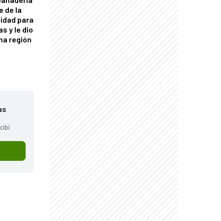
e de la
idad para
s y le dio
una región
as
cibí