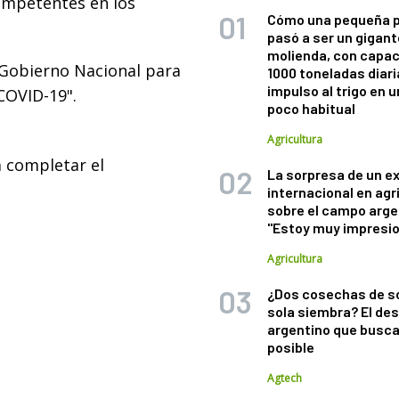
ompetentes en los
Cómo una pequeña 
pasó a ser un gigant
molienda, con capac
l Gobierno Nacional para
1000 toneladas diaria
impulso al trigo en 
COVID-19".
poco habitual
Agricultura
 completar el
La sorpresa de un e
internacional en agr
sobre el campo arge
"Estoy muy impresi
Agricultura
¿Dos cosechas de s
sola siembra? El des
argentino que busca
posible
Agtech