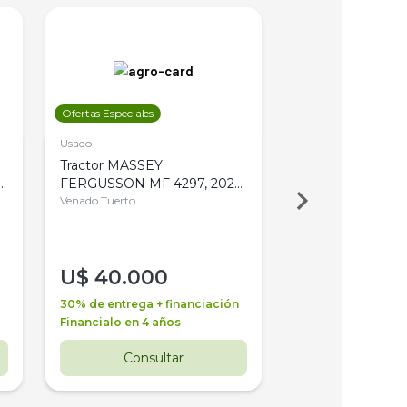
Ofertas Especiales
Ofertas Especiales
Usado
Usado
Tractor MASSEY
Tractor AGCO ALL
,
FERGUSSON MF 4297, 2020,
2003, 4WD, PA
4WD, PATON
Venado Tuerto
Venado Tuerto
U$
40.000
U$
30.000
30% de entrega + financiación
30% de entrega + 
Financialo en 4 años
Financialo en 3 a
Consultar
Consul