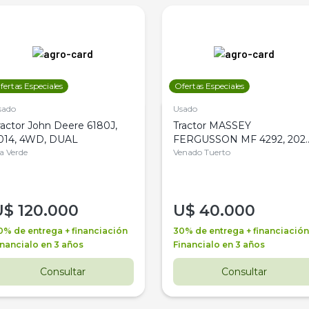
fertas Especiales
Ofertas Especiales
sado
Usado
ractor John Deere 6180J,
Tractor MASSEY
014, 4WD, DUAL
FERGUSSON MF 4292, 2020
la Verde
4WD, PATON
Venado Tuerto
U$
120.000
U$
40.000
0% de entrega + financiación
30% de entrega + financiación
inancialo en 3 años
Financialo en 3 años
Consultar
Consultar