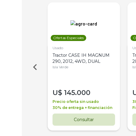
les
Ofertas Especiales
O
Usado
U
a Metalfor 7040,
Tractor CASE IH MAGNUM
T
Bot 32 Mts
290, 2012, 4WD, DUAL
2
Isla Verde
Is
000
U$
145.000
a + financiación
Precio oferta sin usado
3
 4 años
30% de entrega + financiación
F
nsultar
Consultar