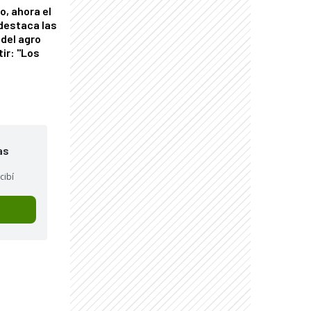
o, ahora el
 destaca las
del agro
tir: "Los
"
as
cibí