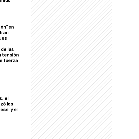
ión” en
Gran
ques
de las
n tensión
de fuerza
s
: el
izó los
ésel y el