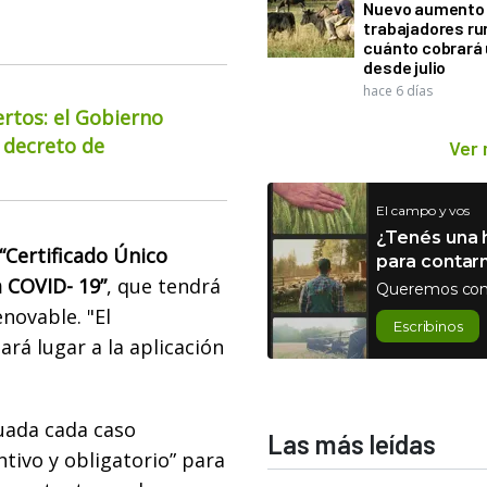
Nuevo aumento 
trabajadores ru
cuánto cobrará
desde julio
hace 6 días
ertos: el Gobierno
 decreto de
Ver
El campo y vos
¿Tenés una h
“Certificado Único
para contar
a COVID- 19”
, que tendrá
Queremos con
enovable. "El
Escribinos
rá lugar a la aplicación
uada cada caso
Las más leídas
ntivo y obligatorio” para