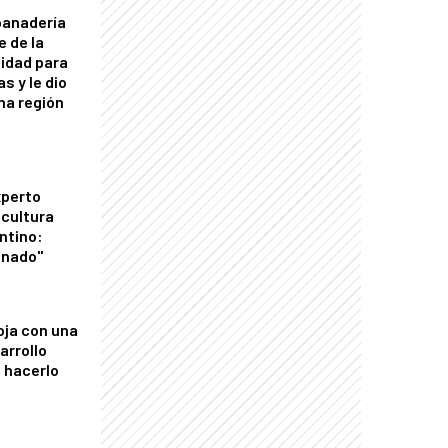
panadería
e de la
idad para
s y le dio
una región
xperto
icultura
ntino:
onado"
oja con una
arrollo
 hacerlo