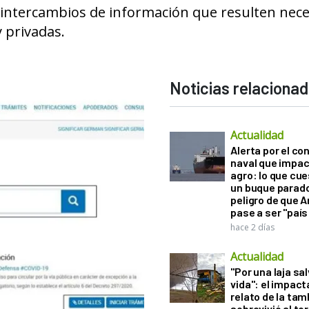
os intercambios de información que resulten nec
 privadas.
Noticias relaciona
Actualidad
Alerta por el con
naval que impac
agro: lo que cu
un buque parado
peligro de que 
pase a ser "país
hace 2 días
Actualidad
"Por una laja sa
vida": el impac
relato de la ta
sobrevivió al to