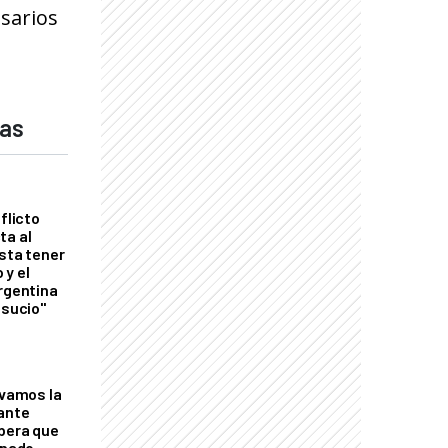
esarios
das
flicto
ta al
esta tener
 y el
Argentina
 sucio"
lvamos la
tante
mbera que
rnado