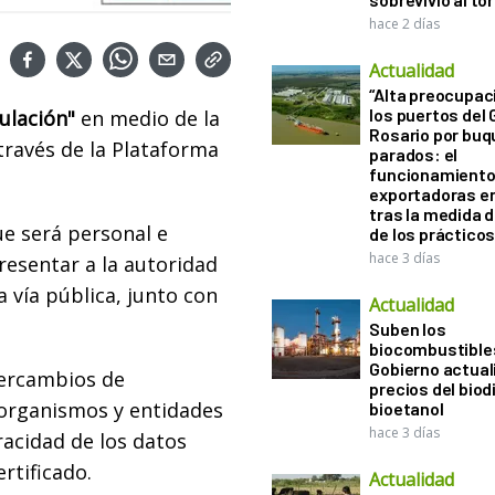
hace 2 días
Actualidad
“Alta preocupac
los puertos del 
ulación"
en medio de la
Rosario por bu
través de la Plataforma
parados: el
funcionamiento 
exportadoras e
tras la medida 
que será personal e
de los práctico
hace 3 días
resentar a la autoridad
 vía pública, junto con
Actualidad
Suben los
biocombustibles
Gobierno actual
ntercambios de
precios del biodi
 organismos y entidades
bioetanol
hace 3 días
racidad de los datos
rtificado.
Actualidad