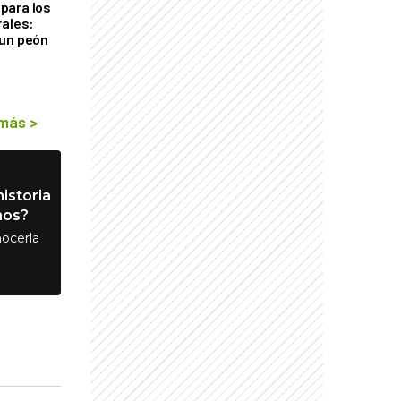
para los
rales:
 un peón
 más
>
istoria
nos?
ocerla