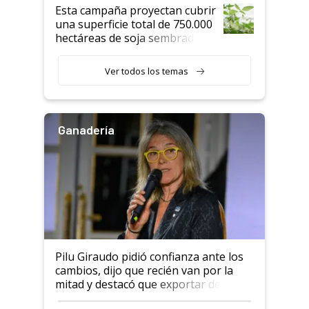
Esta campaña proyectan cubrir
una superficie total de 750.000
hectáreas de soja sembradas
con una nueva generación de
variedades que marcan un
Ver todos los temas
salto tecnológico en genética y
rendimiento
Ganadería
Pilu Giraudo pidió confianza ante los
cambios, dijo que recién van por la
mitad y destacó que exportar dejó de
ser "para unos pocos": "Tenemos un