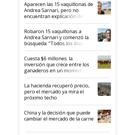
mandato muy claro del gobierno
Aparecen las 15 vaquillonas de
nacional"
Andrea Sarnari, pero no
encuentran explicación de
cómo llegaron allí
Robaron 15 vaquillonas a
Andrea Sarnari y comenzó la
búsqueda: “Todos los días le
toca a algún productor”
Cuesta $6 millones: la
inversión que crece entre los
ganaderos en un momento
histórico para la actividad
La hacienda recuperó precio,
pero el mercado ya mira el
próximo techo
China y la decisión que puede
cambiar el mercado de la carne