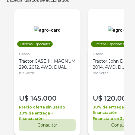
Especial usados seleccionados
Ofertas Especiales
Ofertas Especiales
Usado
Usado
Tractor CASE IH MAGNUM
Tractor John Deere 
290, 2012, 4WD, DUAL
2014, 4WD, DUAL
Isla Verde
Isla Verde
U$
145.000
U$
120.000
Precio oferta sin usado
30% de entrega +
financiación
30% de entrega +
financiación
Financialo en 3 años
Consultar
Consultar