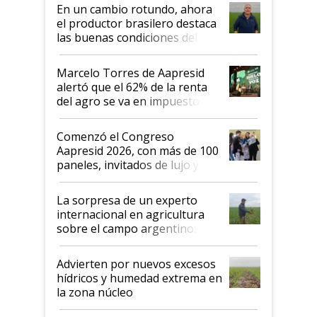
suelo es hablar de todo el
En un cambio rotundo, ahora
sistema productivo"
el productor brasilero destaca
las buenas condiciones del
agro argentino para invertir:
"Los veo más motivados"
Marcelo Torres de Aapresid
alertó que el 62% de la renta
del agro se va en impuestos:
"No es bueno que en
Argentina se sigan discutiendo
Comenzó el Congreso
las mismas cosas de hace 50
Aapresid 2026, con más de 100
años"
paneles, invitados de lujo y
todas las tendencias
La sorpresa de un experto
internacional en agricultura
sobre el campo argentino:
"Estoy muy impresionado"
Advierten por nuevos excesos
hídricos y humedad extrema en
la zona núcleo