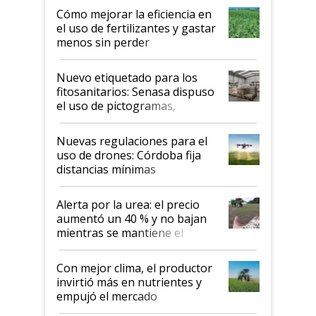
Cómo mejorar la eficiencia en
el uso de fertilizantes y gastar
menos sin perder
productividad en la campaña
fina
Nuevo etiquetado para los
fitosanitarios: Senasa dispuso
el uso de pictogramas,
palabras de advertencia e
indicaciones
Nuevas regulaciones para el
uso de drones: Córdoba fija
distancias mínimas
Alerta por la urea: el precio
aumentó un 40 % y no bajan
mientras se mantiene el
conflicto en Medio Oriente
Con mejor clima, el productor
invirtió más en nutrientes y
empujó el mercado