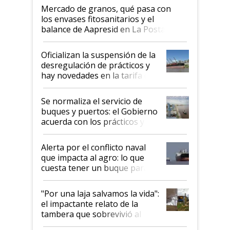
Mercado de granos, qué pasa con
los envases fitosanitarios y el
balance de Aapresid en La Posta
Oficializan la suspensión de la
desregulación de prácticos y
hay novedades en la tarifa de
la hidrovía
Se normaliza el servicio de
buques y puertos: el Gobierno
acuerda con los prácticos y
suspende el decreto de
desregulación
Alerta por el conflicto naval
que impacta al agro: lo que
cuesta tener un buque parado
y el peligro de que Argentina
pase a ser "país sucio"
"Por una laja salvamos la vida":
el impactante relato de la
tambera que sobrevivió al
tornado