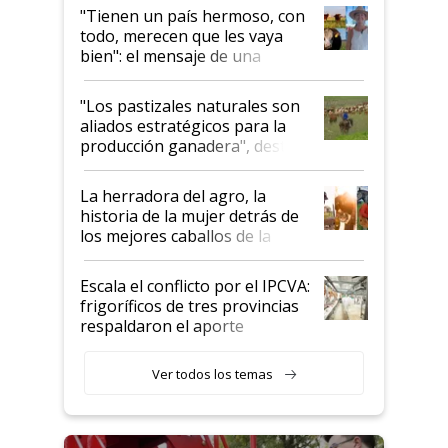
"Tienen un país hermoso, con
todo, merecen que les vaya
bien": el mensaje de una
ganadera uruguaya sobre las
oportunidades que se abren
"Los pastizales naturales son
para el agro en Argentina, con
aliados estratégicos para la
foco en la carne
producción ganadera", destaca
la iniciativa que ya reúne a 46
establecimientos en Argentina
La herradora del agro, la
historia de la mujer detrás de
los mejores caballos de la
Argentina y los mitos que
todavía hacen sufrir a estos
Escala el conflicto por el IPCVA:
animales: "Mientras me
frigoríficos de tres provincias
descalificaban, yo seguí
respaldaron el aporte
haciendo currículum"
obligatorio
Ver todos los temas