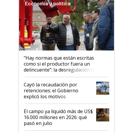
Economía y política
"Hay normas que están escritas
como si el productor fuera un
delincuente”: la desregulación llegó
al Congreso Aapresid y hasta se
habló del financiamiento al IPCVA
Cayó la recaudación por
retenciones: el Gobierno
explicó los motivos
El campo ya liquidó más de US$
16.000 millones en 2026: qué
pasó en julio