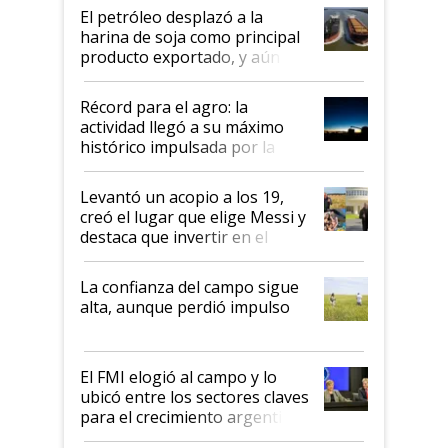
El petróleo desplazó a la
harina de soja como principal
producto exportado, y aún así
el agro aportó casi seis de cada
diez dólares y sostuvo el
Récord para el agro: la
liderazgo en un semestre
actividad llegó a su máximo
récord
histórico impulsada por la
cosecha y las exportaciones
Levantó un acopio a los 19,
creó el lugar que elige Messi y
destaca que invertir en el
kirchnerismo era como "darle
plata a un hijo para droga":
La confianza del campo sigue
Juan Félix Rossetti, el libertario
alta, aunque perdió impulso
que de una dura crisis salió
más fuerte y apuesta al cambio
de Milei
El FMI elogió al campo y lo
ubicó entre los sectores claves
para el crecimiento argentino