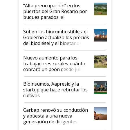
“Alta preocupación” en los
puertos del Gran Rosario por
buques parados: el
funcionamiento de las
exportadoras en tensión tras
Suben los biocombustibles: el
la medida de fuerza de los
Gobierno actualizó los precios
prácticos
del biodiésel y el bioetanol
Nuevo aumento para los
trabajadores rurales: cuánto
cobrará un peón desde julio
Bioinsumos, Aapresid y la
startup que hace rebrotar los
cultivos
Carbap renovó su conducción
y apuesta a una nueva
generación de dirigentes
rurales