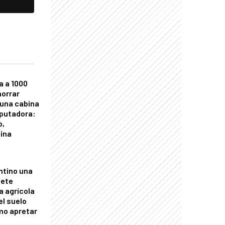
a a 1000
horrar
 una cabina
putadora:
o,
tina
ntino una
mete
a agrícola
el suelo
mo apretar