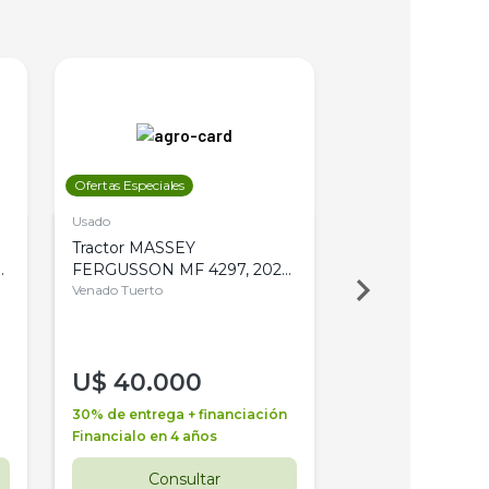
Ofertas Especiales
Ofertas Especiales
Usado
Usado
Tractor MASSEY
Tractor AGCO ALL
,
FERGUSSON MF 4297, 2020,
2003, 4WD, PA
4WD, PATON
Venado Tuerto
Venado Tuerto
U$
40.000
U$
30.000
30% de entrega + financiación
30% de entrega + 
Financialo en 4 años
Financialo en 3 a
Consultar
Consul