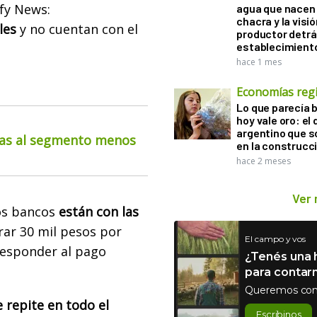
fy News:
agua que nacen 
chacra y la visió
les
y no cuentan con el
productor detrá
establecimient
hace 1 mes
Economías reg
Lo que parecía 
hoy vale oro: el 
argentino que 
cias al segmento menos
en la construcc
hace 2 meses
Ver
los bancos
están con las
rar 30 mil pesos por
El campo y vos
responder al pago
¿Tenés una h
para contar
Queremos con
 repite en todo el
Escribinos