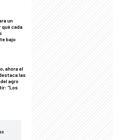
ara un
r qué cada
s
nte bajo
o, ahora el
 destaca las
del agro
tir: "Los
"
as