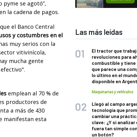
io pyme se agotó”,
en la cadena de pagos.
que el Banco Central
Las más leídas
usos y costumbres en el
s muy serios con la
El tractor que trabaj
ector vitivinícola,
revoluciones para a
 hay mucha gente
combustible y tiene
efectivo".
que parece una com
lo último en el mund
disponible en Argen
Maquinarias y vehículos
les
emplean al 70 % de
les productores de
Llegó al campo arge
enta a más de 430
tecnología que pro
cambiar una práctic
ue manifestan esta
clave: ¿Y si analizar 
fuera tan simple co
un botón?