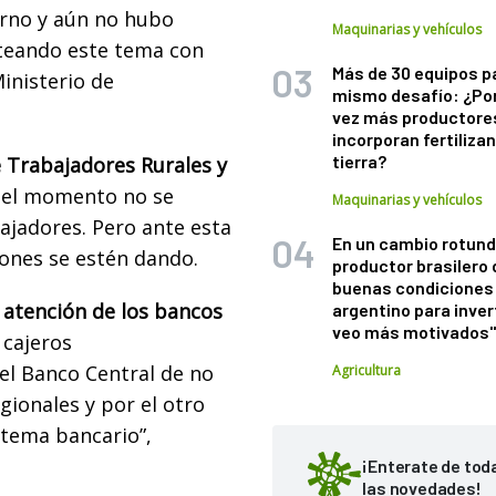
erno y aún no hubo
Maquinarias y vehículos
nteando este tema con
Más de 30 equipos p
inisterio de
mismo desafío: ¿Po
vez más productore
incorporan fertiliza
tierra?
 Trabajadores Rurales y
 el momento no se
Maquinarias y vehículos
ajadores. Pero ante esta
En un cambio rotund
iones se estén dando.
productor brasilero
buenas condiciones 
la atención de los bancos
argentino para inver
veo más motivados
 cajeros
el Banco Central de no
Agricultura
ionales y por el otro
stema bancario”,
¡Enterate de tod
las novedades!