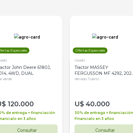
fertas Especiales
Ofertas Especiales
sado
Usado
ractor John Deere 6180J,
Tractor MASSEY
014, 4WD, DUAL
FERGUSSON MF 4292, 2020
la Verde
4WD, PATON
Venado Tuerto
U$
120.000
U$
40.000
0% de entrega + financiación
30% de entrega + financiación
inancialo en 3 años
Financialo en 3 años
Consultar
Consultar