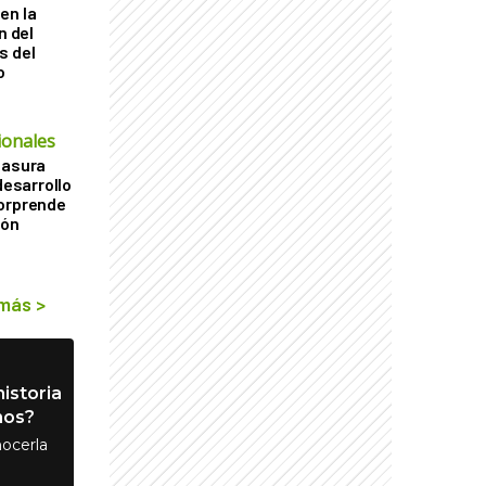
en la
n del
s del
o
ionales
basura
desarrollo
sorprende
ión
 más
>
istoria
nos?
ocerla