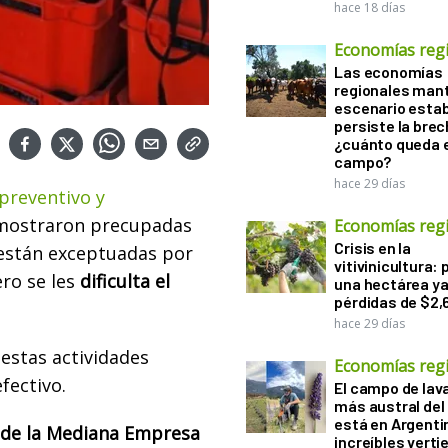
hace 18 días
Economías reg
Las economías
regionales man
escenario estab
persiste la brec
¿cuánto queda e
campo?
hace 29 días
 preventivo y
e mostraron precupadas
Economías reg
Crisis en la
s están exceptuadas por
vitivinicultura: 
ro se les
dificulta el
una hectárea ya
pérdidas de $2,
hace 29 días
estas actividades
Economías reg
fectivo.
El campo de la
más austral de
está en Argenti
 de la Mediana Empresa
increíbles verti