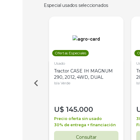
Especial usados seleccionados
les
Ofertas Especiales
O
Usado
U
a Metalfor 7040,
Tractor CASE IH MAGNUM
T
Bot 32 Mts
290, 2012, 4WD, DUAL
2
Isla Verde
Is
000
U$
145.000
a + financiación
Precio oferta sin usado
3
 4 años
30% de entrega + financiación
F
nsultar
Consultar