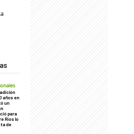
la
das
ionales
adición
60 años en
tó un
un
ció para
re Ríos lo
sta de
ó