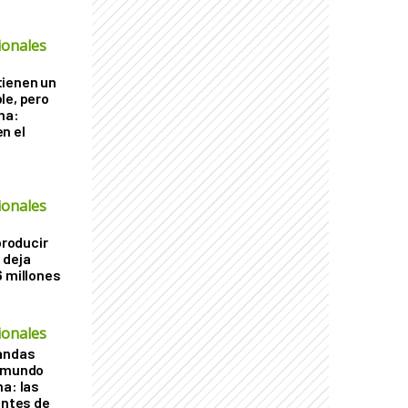
ionales
tienen un
le, pero
ha:
n el
ionales
producir
 deja
6 millones
ionales
vandas
l mundo
na: las
entes de