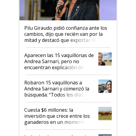
Pilu Giraudo pidió confianza ante los
cambios, dijo que recién van por la
mitad y destacó que exportar dejó de
ser "para unos pocos": "Tenemos un
mandato muy claro del gobierno
Aparecen las 15 vaquillonas de
nacional"
Andrea Sarnari, pero no
encuentran explicación de
cómo llegaron allí
Robaron 15 vaquillonas a
Andrea Sarnari y comenzó la
búsqueda: “Todos los días le
toca a algún productor”
Cuesta $6 millones: la
inversión que crece entre los
ganaderos en un momento
histórico para la actividad