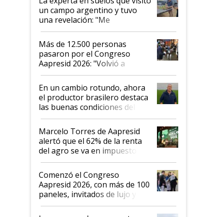
La experta en suelos que visitó
un campo argentino y tuvo
una revelación: "Me
impresionó mucho"
Más de 12.500 personas
pasaron por el Congreso
Aapresid 2026: "Volvió a
demostrar que hablar del
suelo es hablar de todo el
En un cambio rotundo, ahora
sistema productivo"
el productor brasilero destaca
las buenas condiciones del
agro argentino para invertir:
"Los veo más motivados"
Marcelo Torres de Aapresid
alertó que el 62% de la renta
del agro se va en impuestos:
"No es bueno que en
Argentina se sigan discutiendo
Comenzó el Congreso
las mismas cosas de hace 50
Aapresid 2026, con más de 100
años"
paneles, invitados de lujo y
todas las tendencias