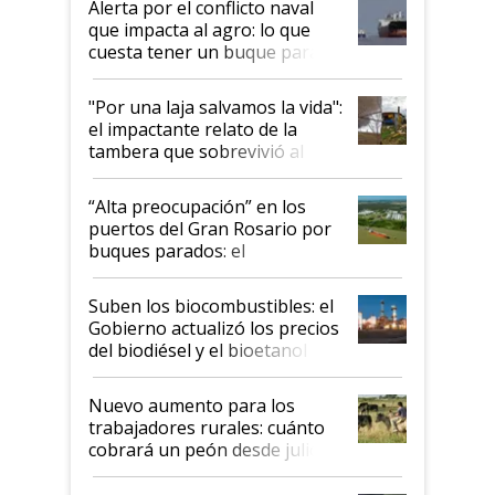
Alerta por el conflicto naval
que impacta al agro: lo que
cuesta tener un buque parado
y el peligro de que Argentina
pase a ser "país sucio"
"Por una laja salvamos la vida":
el impactante relato de la
tambera que sobrevivió al
tornado
“Alta preocupación” en los
puertos del Gran Rosario por
buques parados: el
funcionamiento de las
exportadoras en tensión tras
Suben los biocombustibles: el
la medida de fuerza de los
Gobierno actualizó los precios
prácticos
del biodiésel y el bioetanol
Nuevo aumento para los
trabajadores rurales: cuánto
cobrará un peón desde julio