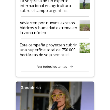
La sorpresa de un experto
internacional en agricultura
sobre el campo argentino:
"Estoy muy impresionado"
Advierten por nuevos excesos
hídricos y humedad extrema en
la zona núcleo
Esta campaña proyectan cubrir
una superficie total de 750.000
hectáreas de soja sembradas
con una nueva generación de
variedades que marcan un
Ver todos los temas
salto tecnológico en genética y
rendimiento
Ganadería