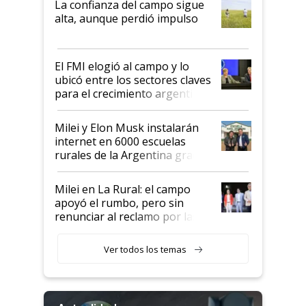
La confianza del campo sigue
Juan Félix Rossetti, el libertario
alta, aunque perdió impulso
que de una dura crisis salió
más fuerte y apuesta al cambio
de Milei
El FMI elogió al campo y lo
ubicó entre los sectores claves
para el crecimiento argentino
Milei y Elon Musk instalarán
internet en 6000 escuelas
rurales de la Argentina gracias
a un acuerdo con Starlink
Milei en La Rural: el campo
apoyó el rumbo, pero sin
renunciar al reclamo por las
retenciones
Ver todos los temas