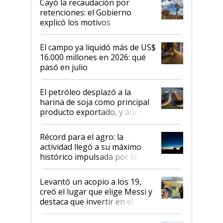
Cayó la recaudación por
retenciones: el Gobierno
explicó los motivos
El campo ya liquidó más de US$
16.000 millones en 2026: qué
pasó en julio
El petróleo desplazó a la
harina de soja como principal
producto exportado, y aún así
el agro aportó casi seis de cada
diez dólares y sostuvo el
Récord para el agro: la
liderazgo en un semestre
actividad llegó a su máximo
récord
histórico impulsada por la
cosecha y las exportaciones
Levantó un acopio a los 19,
creó el lugar que elige Messi y
destaca que invertir en el
kirchnerismo era como "darle
plata a un hijo para droga":