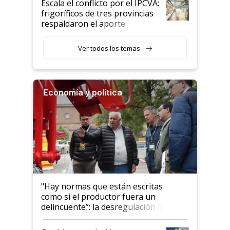
Escala el conflicto por el IPCVA:
animales: "Mientras me
frigoríficos de tres provincias
descalificaban, yo seguí
respaldaron el aporte
haciendo currículum"
obligatorio
Ver todos los temas
Economía y política
"Hay normas que están escritas
como si el productor fuera un
delincuente”: la desregulación llegó
al Congreso Aapresid y hasta se
habló del financiamiento al IPCVA