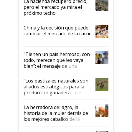
La hacienda recuperó precio,
pero el mercado ya mira el
próximo techo
China y la decisión que puede
cambiar el mercado de la carne
"Tienen un país hermoso, con
todo, merecen que les vaya
bien": el mensaje de una
ganadera uruguaya sobre las
oportunidades que se abren
"Los pastizales naturales son
para el agro en Argentina, con
aliados estratégicos para la
foco en la carne
producción ganadera", destaca
la iniciativa que ya reúne a 46
establecimientos en Argentina
La herradora del agro, la
historia de la mujer detrás de
los mejores caballos de la
Argentina y los mitos que
todavía hacen sufrir a estos