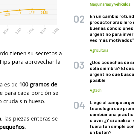
Maquinarias y vehículos
En un cambio rotund
productor brasilero
buenas condiciones 
argentino para inver
veo más motivados
Agricultura
erdo tienen su secretos a
Tips para aprovechar la
¿Dos cosechas de s
sola siembra? El des
argentino que busca
posible
a es de
100 gramos de
Agtech
e para cada porción se
 cruda sin hueso.
Llegó al campo arge
tecnología que pro
cambiar una práctic
, las piezas enteras se
clave: ¿Y si analizar 
 pequeños.
fuera tan simple co
un botón?