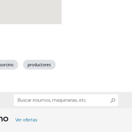
porcino
productores
ino
Ver ofertas