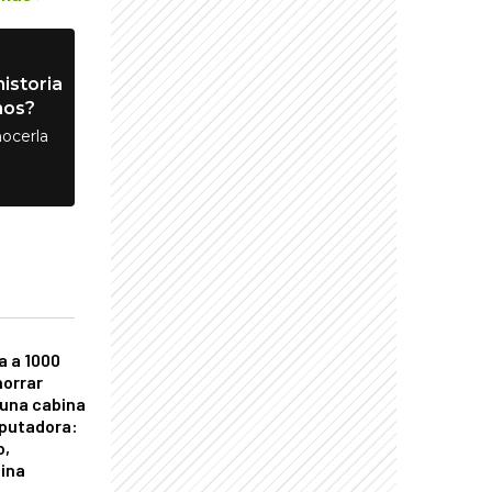
istoria
nos?
ocerla
a a 1000
horrar
 una cabina
putadora:
o,
tina