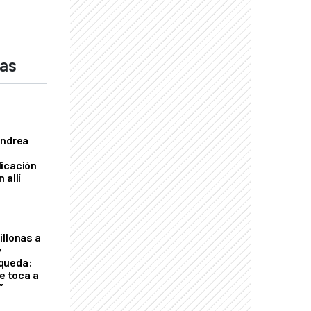
das
Andrea
licación
 allí
illonas a
y
queda:
le toca a
”