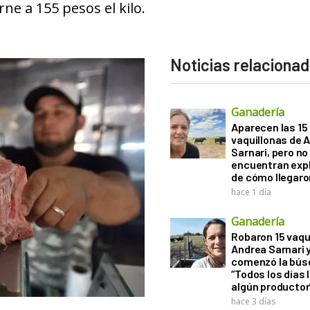
ne a 155 pesos el kilo.
Noticias relaciona
Ganadería
Aparecen las 15
vaquillonas de 
Sarnari, pero no
encuentran exp
de cómo llegaron
hace 1 día
Ganadería
Robaron 15 vaqu
Andrea Sarnari 
comenzó la bús
“Todos los días 
algún productor
hace 3 días