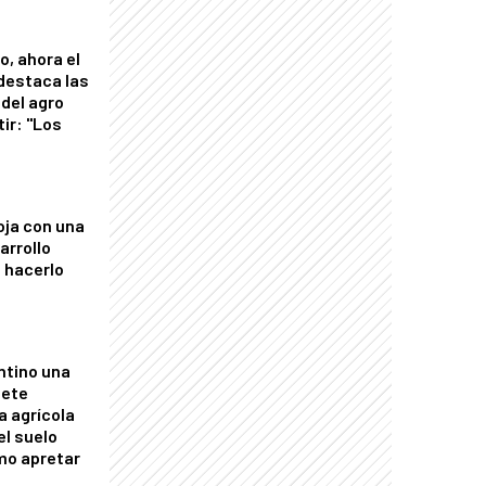
o, ahora el
 destaca las
del agro
tir: "Los
"
oja con una
arrollo
 hacerlo
ntino una
mete
a agrícola
el suelo
mo apretar