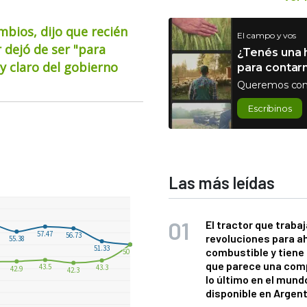
mbios, dijo que recién
El campo y vos
 dejó de ser "para
¿Tenés una h
 claro del gobierno
para contar
Queremos con
Escribinos
Las más leídas
El tractor que trabaj
revoluciones para a
combustible y tiene
que parece una com
lo último en el mund
disponible en Argen