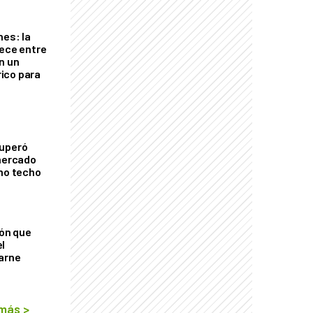
nes: la
rece entre
n un
ico para
cuperó
 mercado
imo techo
ión que
l
arne
 más
>