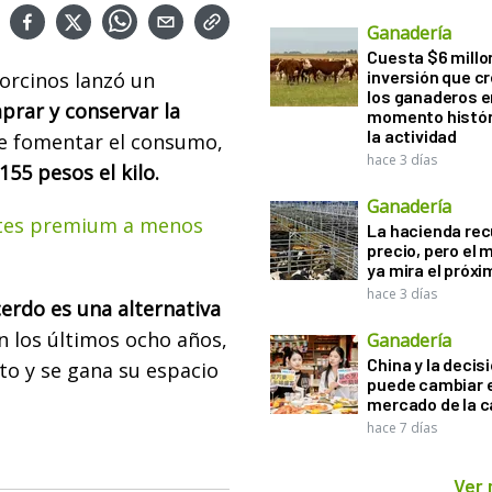
Ganadería
Cuesta $6 millo
inversión que c
orcinos lanzó un
los ganaderos e
rar y conservar la
momento histór
la actividad
de fomentar el consumo,
hace 3 días
155 pesos el kilo.
Ganadería
rtes premium a menos
La hacienda re
precio, pero el
ya mira el próx
hace 3 días
erdo es una alternativa
En los últimos ocho años,
Ganadería
China y la decis
to y se gana su espacio
puede cambiar e
mercado de la c
hace 7 días
Ver