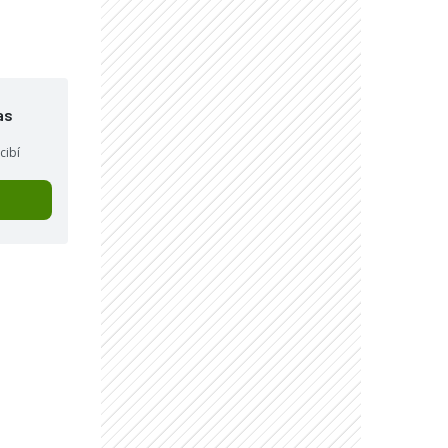
as
cibí