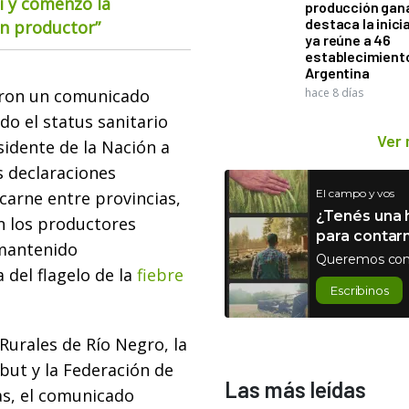
i y comenzó la
producción gan
destaca la inici
ún productor”
ya reúne a 46
establecimient
Argentina
ron un comunicado
hace 8 días
o el status sanitario
Ver
esidente de la Nación a
s declaraciones
El campo y vos
carne entre provincias,
¿Tenés una h
 los productores
para contar
 mantenido
Queremos con
 del flagelo de la
fiebre
Escribinos
Rurales de Río Negro, la
but y la Federación de
Las más leídas
as, el comunicado