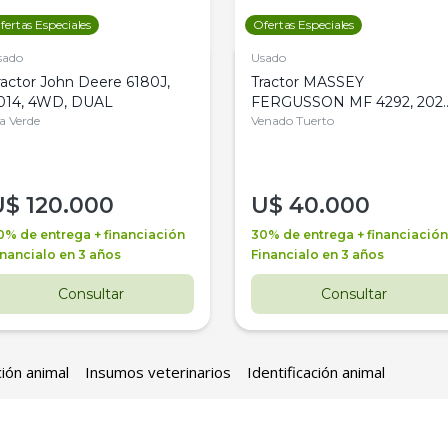
fertas Especiales
Ofertas Especiales
sado
Usado
ractor John Deere 6180J,
Tractor MASSEY
014, 4WD, DUAL
FERGUSSON MF 4292, 2020
la Verde
4WD, PATON
Venado Tuerto
U$
120.000
U$
40.000
0% de entrega + financiación
30% de entrega + financiación
inancialo en 3 años
Financialo en 3 años
Consultar
Consultar
ción animal
Insumos veterinarios
Identificación animal