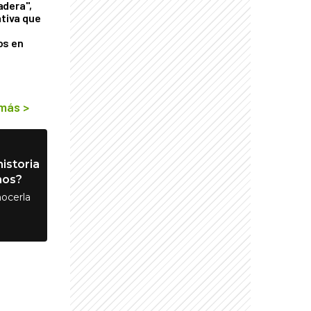
adera",
ativa que
os en
 más
>
istoria
nos?
ocerla