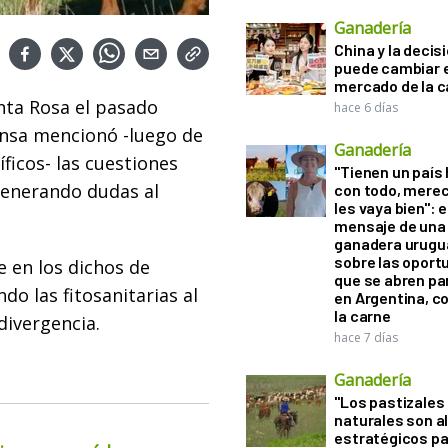
Ganadería
China y la decis
puede cambiar e
mercado de la c
nta Rosa el pasado
hace 6 días
ensa mencionó -luego de
Ganadería
ficos- las cuestiones
"Tienen un país
generando dudas al
con todo, mere
les vaya bien": e
mensaje de una
ganadera urugu
sobre las oport
e en los dichos de
que se abren par
o las fitosanitarias al
en Argentina, c
la carne
divergencia.
hace 7 días
Ganadería
"Los pastizales
naturales son a
estratégicos pa