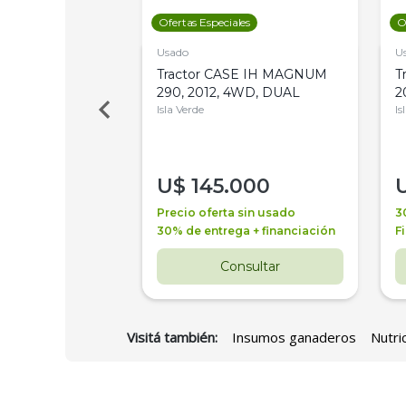
les
Ofertas Especiales
O
Usado
U
a Metalfor 7040,
Tractor CASE IH MAGNUM
T
Bot 32 Mts
290, 2012, 4WD, DUAL
2
Isla Verde
Is
000
U$
145.000
a + financiación
Precio oferta sin usado
3
 4 años
30% de entrega + financiación
F
nsultar
Consultar
Visitá también:
Insumos ganaderos
Nutri