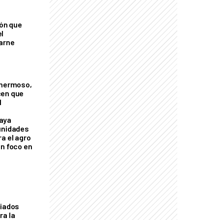
ión que
l
arne
 hermoso,
cen que
l
aya
unidades
a el agro
on foco en
liados
ra la