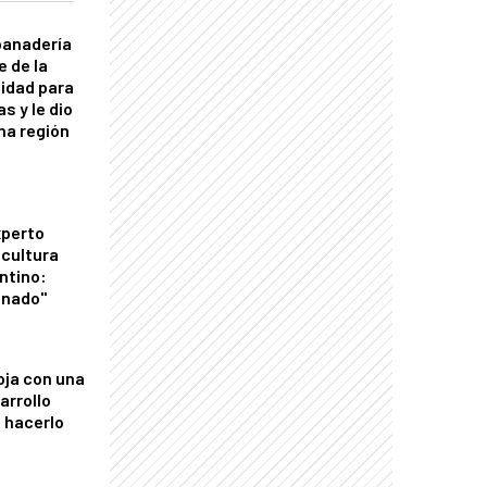
panadería
e de la
idad para
s y le dio
una región
xperto
icultura
ntino:
onado"
oja con una
arrollo
 hacerlo