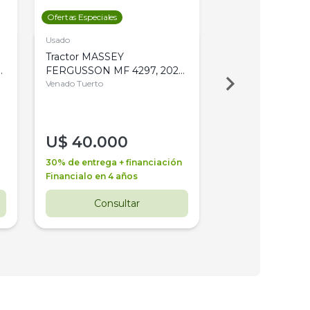
Ofertas Especiales
Ofertas Especiales
Usado
Usado
Tractor MASSEY
Tractor AGCO ALL
,
FERGUSSON MF 4297, 2020,
2003, 4WD, PA
4WD, PATON
Venado Tuerto
Venado Tuerto
U$
40.000
U$
30.000
30% de entrega + financiación
30% de entrega + 
Financialo en 4 años
Financialo en 3 a
Consultar
Consul