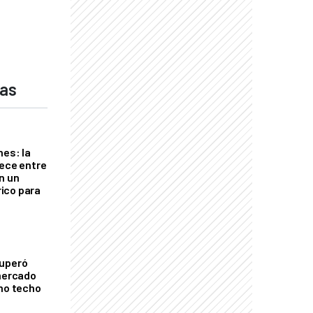
das
nes: la
rece entre
n un
ico para
cuperó
 mercado
imo techo