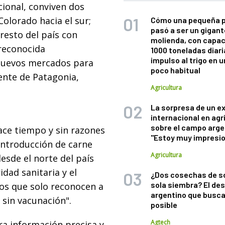
cional, conviven dos
Colorado hacia el sur;
Cómo una pequeña 
pasó a ser un gigant
 resto del país con
molienda, con capac
 reconocida
1000 toneladas diaria
impulso al trigo en 
 nuevos mercados para
poco habitual
ente de Patagonia,
Agricultura
La sorpresa de un e
internacional en agr
sobre el campo arge
ace tiempo y sin razones
"Estoy muy impresi
introducción de carne
Agricultura
esde el norte del país
dad sanitaria y el
¿Dos cosechas de s
sola siembra? El des
dos que solo reconocen a
argentino que busca
 sin vacunación".
posible
Agtech
ara información precisa y