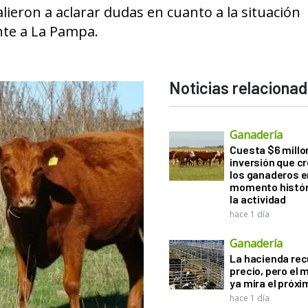
lieron a aclarar dudas en cuanto a la situación
ente a La Pampa.
Noticias relaciona
Ganadería
Cuesta $6 millo
inversión que c
los ganaderos e
momento histór
la actividad
hace 1 día
Ganadería
La hacienda re
precio, pero el
ya mira el próx
hace 1 día