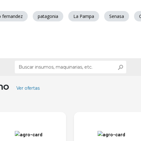
o fernandez
patagonia
La Pampa
Senasa
ino
Ver ofertas