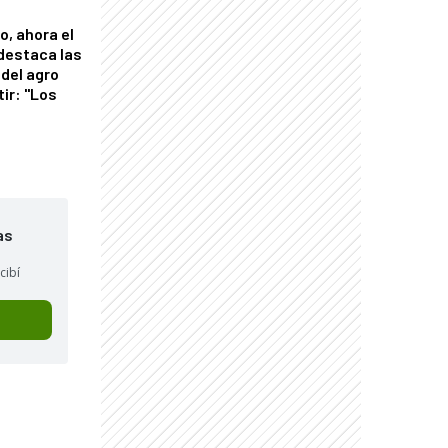
o, ahora el
 destaca las
del agro
tir: "Los
"
as
cibí