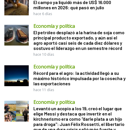
El campo ya liquidó más de US$ 16.000
millones en 2026: qué pasó en julio
hace 6 días
Economía y política
El petróleo desplazó a la harina de soja como
principal producto exportado, y aún así el
agro aportó casi seis de cada diez dólares y
sostuvo el liderazgo en un semestre récord
hace 10 días
Economía y política
Récord para el agro: la actividad llegó a su
máximo histórico impulsada por la cosecha y
las exportaciones
hace 11 días
Economía y política
Levantó un acopio a los 19, creó el lugar que
elige Messi y destaca que invertir en el
kirchnerismo era como "darle plata a un hijo
para droga": Juan Félix Rossetti, el libertario
que de una dura crisis salió más fuerte y