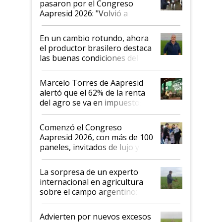
pasaron por el Congreso
Aapresid 2026: "Volvió a
demostrar que hablar del
suelo es hablar de todo el
En un cambio rotundo, ahora
sistema productivo"
el productor brasilero destaca
las buenas condiciones del
agro argentino para invertir:
"Los veo más motivados"
Marcelo Torres de Aapresid
alertó que el 62% de la renta
del agro se va en impuestos:
"No es bueno que en
Argentina se sigan discutiendo
Comenzó el Congreso
las mismas cosas de hace 50
Aapresid 2026, con más de 100
años"
paneles, invitados de lujo y
todas las tendencias
La sorpresa de un experto
internacional en agricultura
sobre el campo argentino:
"Estoy muy impresionado"
Advierten por nuevos excesos