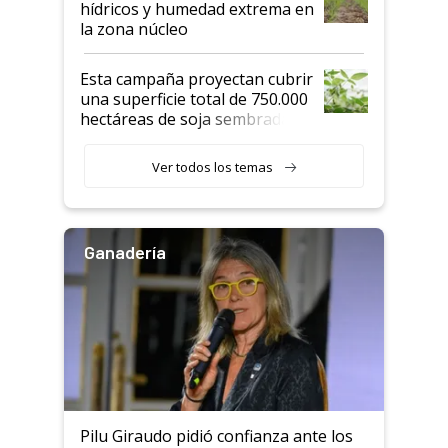
hídricos y humedad extrema en
la zona núcleo
Esta campaña proyectan cubrir
una superficie total de 750.000
hectáreas de soja sembradas
con una nueva generación de
variedades que marcan un
Ver todos los temas
salto tecnológico en genética y
rendimiento
Ganadería
Pilu Giraudo pidió confianza ante los