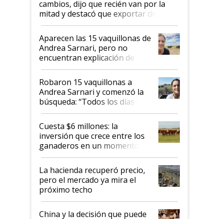
cambios, dijo que recién van por la
mitad y destacó que exportar dejó de
ser "para unos pocos": "Tenemos un
mandato muy claro del gobierno
Aparecen las 15 vaquillonas de
nacional"
Andrea Sarnari, pero no
encuentran explicación de
cómo llegaron allí
Robaron 15 vaquillonas a
Andrea Sarnari y comenzó la
búsqueda: “Todos los días le
toca a algún productor”
Cuesta $6 millones: la
inversión que crece entre los
ganaderos en un momento
histórico para la actividad
La hacienda recuperó precio,
pero el mercado ya mira el
próximo techo
China y la decisión que puede