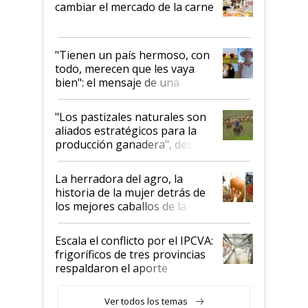
cambiar el mercado de la carne
"Tienen un país hermoso, con
todo, merecen que les vaya
bien": el mensaje de una
ganadera uruguaya sobre las
oportunidades que se abren
"Los pastizales naturales son
para el agro en Argentina, con
aliados estratégicos para la
foco en la carne
producción ganadera", destaca
la iniciativa que ya reúne a 46
establecimientos en Argentina
La herradora del agro, la
historia de la mujer detrás de
los mejores caballos de la
Argentina y los mitos que
todavía hacen sufrir a estos
Escala el conflicto por el IPCVA:
animales: "Mientras me
frigoríficos de tres provincias
descalificaban, yo seguí
respaldaron el aporte
haciendo currículum"
obligatorio
Ver todos los temas