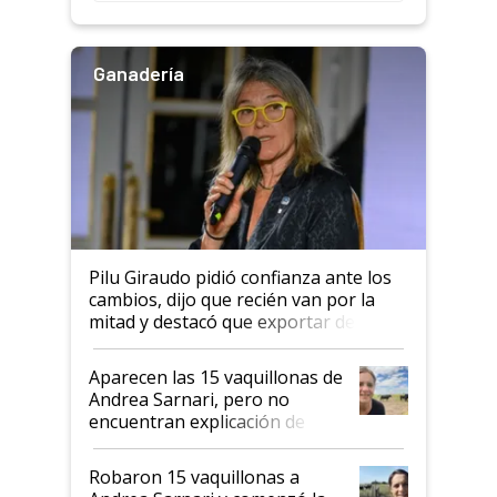
rendimiento
Ganadería
Pilu Giraudo pidió confianza ante los
cambios, dijo que recién van por la
mitad y destacó que exportar dejó de
ser "para unos pocos": "Tenemos un
mandato muy claro del gobierno
Aparecen las 15 vaquillonas de
nacional"
Andrea Sarnari, pero no
encuentran explicación de
cómo llegaron allí
Robaron 15 vaquillonas a