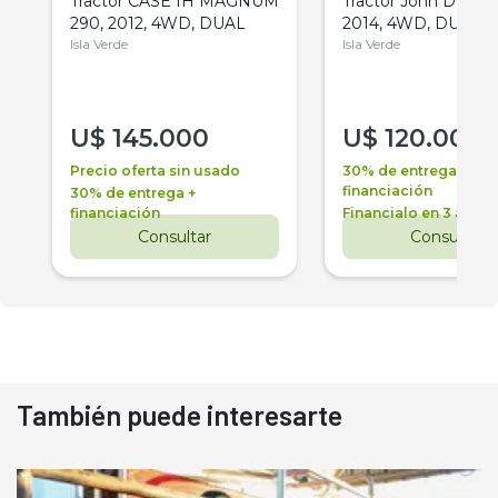
Tractor CASE IH MAGNUM
Tractor John Deere 
290, 2012, 4WD, DUAL
2014, 4WD, DUAL
Isla Verde
Isla Verde
U$
145.000
U$
120.000
Precio oferta sin usado
30% de entrega +
financiación
30% de entrega +
financiación
Financialo en 3 años
Consultar
Consultar
También puede interesarte