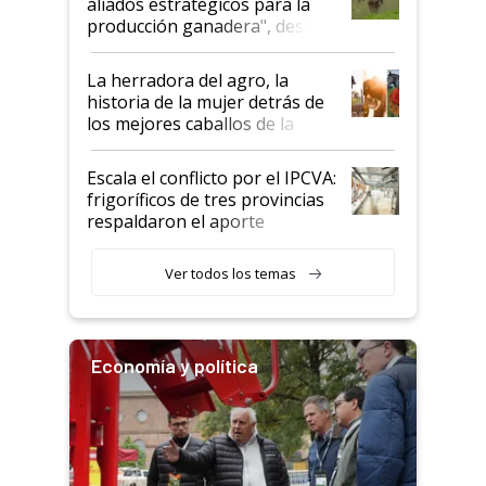
aliados estratégicos para la
foco en la carne
producción ganadera", destaca
la iniciativa que ya reúne a 46
establecimientos en Argentina
La herradora del agro, la
historia de la mujer detrás de
los mejores caballos de la
Argentina y los mitos que
todavía hacen sufrir a estos
Escala el conflicto por el IPCVA:
animales: "Mientras me
frigoríficos de tres provincias
descalificaban, yo seguí
respaldaron el aporte
haciendo currículum"
obligatorio
Ver todos los temas
Economía y política