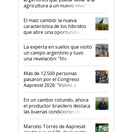
agricultura a un nuevo nivel: "Las
posibilidades de crecimiento son
infinitas"
El maíz cambió: la nueva
característica de los híbridos
que abre una oportunidad en
el lote
La experta en suelos que visitó
un campo argentino y tuvo
una revelación: "Me
impresionó mucho"
Más de 12.500 personas
pasaron por el Congreso
Aapresid 2026: "Volvió a
demostrar que hablar del
suelo es hablar de todo el
En un cambio rotundo, ahora
sistema productivo"
el productor brasilero destaca
las buenas condiciones del
agro argentino para invertir:
"Los veo más motivados"
Marcelo Torres de Aapresid