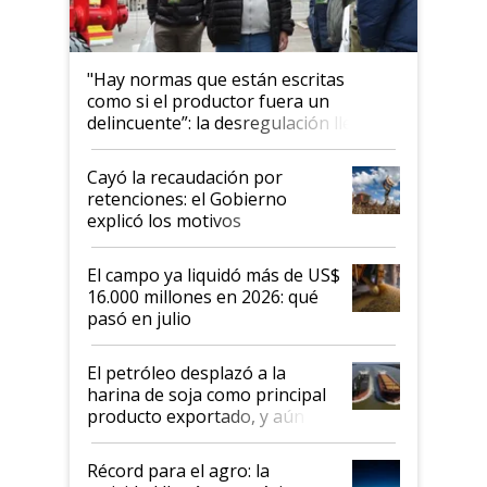
"Hay normas que están escritas
como si el productor fuera un
delincuente”: la desregulación llegó
al Congreso Aapresid y hasta se
habló del financiamiento al IPCVA
Cayó la recaudación por
retenciones: el Gobierno
explicó los motivos
El campo ya liquidó más de US$
16.000 millones en 2026: qué
pasó en julio
El petróleo desplazó a la
harina de soja como principal
producto exportado, y aún así
el agro aportó casi seis de cada
diez dólares y sostuvo el
Récord para el agro: la
liderazgo en un semestre