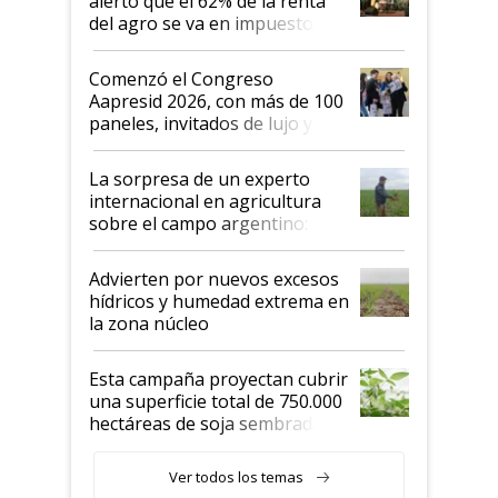
alertó que el 62% de la renta
del agro se va en impuestos:
"No es bueno que en
Argentina se sigan discutiendo
Comenzó el Congreso
las mismas cosas de hace 50
Aapresid 2026, con más de 100
años"
paneles, invitados de lujo y
todas las tendencias
La sorpresa de un experto
internacional en agricultura
sobre el campo argentino:
"Estoy muy impresionado"
Advierten por nuevos excesos
hídricos y humedad extrema en
la zona núcleo
Esta campaña proyectan cubrir
una superficie total de 750.000
hectáreas de soja sembradas
con una nueva generación de
variedades que marcan un
Ver todos los temas
salto tecnológico en genética y