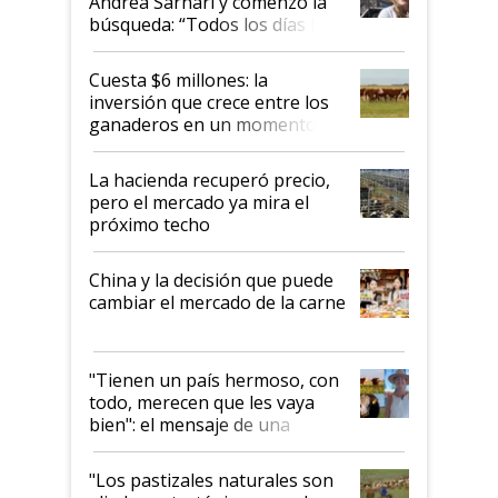
Andrea Sarnari y comenzó la
búsqueda: “Todos los días le
toca a algún productor”
Cuesta $6 millones: la
inversión que crece entre los
ganaderos en un momento
histórico para la actividad
La hacienda recuperó precio,
pero el mercado ya mira el
próximo techo
China y la decisión que puede
cambiar el mercado de la carne
"Tienen un país hermoso, con
todo, merecen que les vaya
bien": el mensaje de una
ganadera uruguaya sobre las
oportunidades que se abren
"Los pastizales naturales son
para el agro en Argentina, con