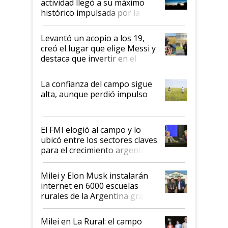
actividad llegó a su máximo
récord
histórico impulsada por la
cosecha y las exportaciones
Levantó un acopio a los 19,
creó el lugar que elige Messi y
destaca que invertir en el
kirchnerismo era como "darle
plata a un hijo para droga":
La confianza del campo sigue
Juan Félix Rossetti, el libertario
alta, aunque perdió impulso
que de una dura crisis salió
más fuerte y apuesta al cambio
de Milei
El FMI elogió al campo y lo
ubicó entre los sectores claves
para el crecimiento argentino
Milei y Elon Musk instalarán
internet en 6000 escuelas
rurales de la Argentina gracias
a un acuerdo con Starlink
Milei en La Rural: el campo