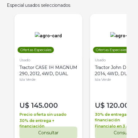
Especial usados seleccionados
Ofertas Especiales
Ofertas Especiales
Usado
Usado
Tractor CASE IH MAGNUM
Tractor John Deere 
290, 2012, 4WD, DUAL
2014, 4WD, DUAL
Isla Verde
Isla Verde
U$
145.000
U$
120.000
Precio oferta sin usado
30% de entrega +
financiación
30% de entrega +
financiación
Financialo en 3 años
Consultar
Consultar