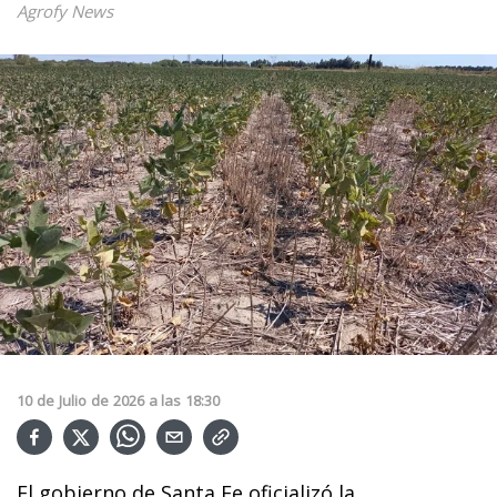
Agrofy News
10
de
Julio
de
2026
a las
18:30
El gobierno de Santa Fe oficializó la