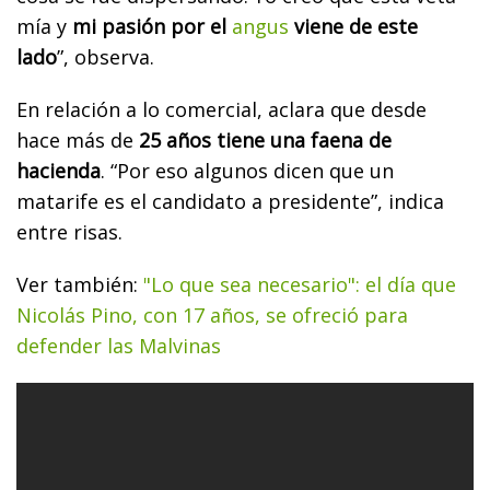
mía y
mi pasión por el
angus
viene de este
lado
”, observa.
En relación a lo comercial, aclara que desde
hace más de
25 años tiene una faena de
hacienda
. “Por eso algunos dicen que un
matarife es el candidato a presidente”, indica
entre risas.
Ver también:
"Lo que sea necesario": el día que
Nicolás Pino, con 17 años, se ofreció para
defender las Malvinas