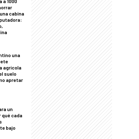
a a 1000
horrar
 una cabina
putadora:
o,
tina
ntino una
mete
a agrícola
el suelo
mo apretar
ara un
r qué cada
s
nte bajo