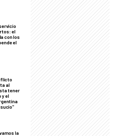
servicio
rtos: el
a con los
pende el
flicto
ta al
esta tener
 y el
Argentina
 sucio"
lvamos la