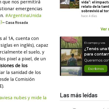
n que nos permitirá
vida": el impac
relato de la ta
estionar emergencias
sobrevivió al to
ón.
#ArgentinaUnida
hace 4 días
El
— Casa Rosada
Ver
as al 1A, cuenta con
El campo y vos
siglas en inglés), capaz
¿Tenés una h
rcialmente el suelo, y
para contar
s pixel a pixel, de un
Queremos con
siones de los
Escribinos
dar la sanidad de los
desde la Comisión
).
Las más leídas
raviesa nubes y mide la