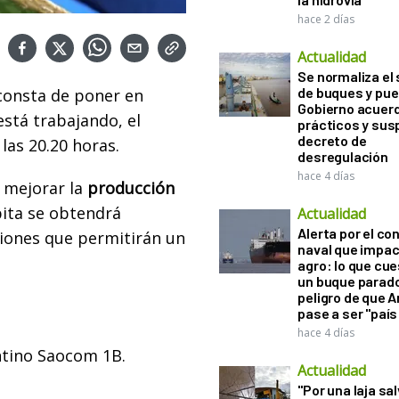
hace 2 días
Actualidad
Se normaliza el 
de buques y pue
onsta de poner en
Gobierno acuerd
está trabajando, el
prácticos y sus
decreto de
as 20.20 horas.
desregulación
hace 4 días
 mejorar la
producción
bita se obtendrá
Actualidad
Alerta por el con
siones que permitirán un
naval que impac
agro: lo que cu
un buque parado
peligro de que 
pase a ser "país
hace 4 días
entino Saocom 1B.
Actualidad
"Por una laja sa