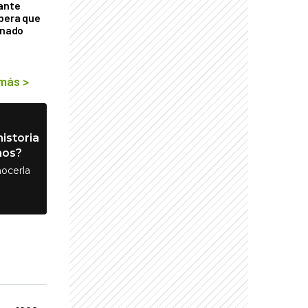
tante
mbera que
rnado
 más
>
istoria
nos?
ocerla