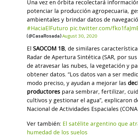
Una vez en órbita recolectará informació
potenciar la producción agropecuaria, g
ambientales y brindar datos de navegaci
#HaciaElFuturo
pic.twitter.com/fko1faJm
August 30, 2020
(@CasaRosada)
El
SAOCOM 1B
, de similares característic
Radar de Apertura Sintética (SAR, por sus 
de atravesar las nubes, la vegetación y pa
obtener datos. “Los datos van a ser medido
modo preciso, y ayudan a mejorar las
deci
productores
para sembrar, fertilizar, cui
cultivos y gestionar el agua”, explicaron 
Nacional de Actividades Espaciales (CONAE
Ver también:
El satélite argentino que at
humedad de los suelos