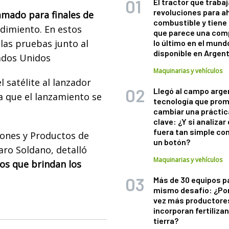
El tractor que trabaj
revoluciones para a
mado para finales de
combustible y tiene
edimiento. En estos
que parece una com
as pruebas junto al
lo último en el mund
disponible en Argen
ados Unidos
Maquinarias y vehículos
 satélite al lanzador
Llegó al campo arge
a que el lanzamiento se
tecnología que pro
cambiar una práctic
clave: ¿Y si analizar 
fuera tan simple co
iones y Productos de
un botón?
aro Soldano, detalló
Maquinarias y vehículos
os que brindan los
Más de 30 equipos p
mismo desafío: ¿Po
vez más productore
incorporan fertiliza
tierra?