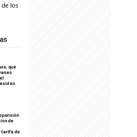
 de los
das
nos, qué
nvases
el
esid en
uspensión
ción de
 tarifa de