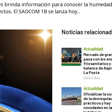
es brinda información para conocer la humedad
ectos. El SAOCOM 1B se lanza hoy..
Noticias relaciona
Actualidad
Mercado de gra
pasa con los e
fitosanitarios y 
balance de Aapr
La Posta
hace 2 días
Actualidad
Oficializan la s
de la desregula
prácticos y hay
novedades en la
la hidrovía