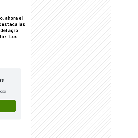
o, ahora el
 destaca las
del agro
tir: "Los
"
as
cibí