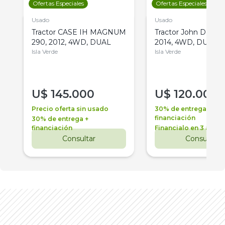
Ofertas Especiales
Ofertas Especiales
Usado
Usado
Tractor CASE IH MAGNUM
Tractor John Deere 
290, 2012, 4WD, DUAL
2014, 4WD, DUAL
Isla Verde
Isla Verde
U$
145.000
U$
120.000
Precio oferta sin usado
30% de entrega +
financiación
30% de entrega +
financiación
Financialo en 3 años
Consultar
Consultar