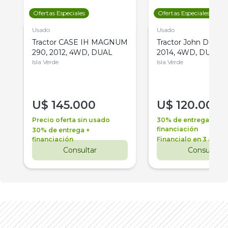
Ofertas Especiales
Ofertas Especiales
Usado
Usado
Tractor CASE IH MAGNUM
Tractor John Deere 
290, 2012, 4WD, DUAL
2014, 4WD, DUAL
Isla Verde
Isla Verde
U$
145.000
U$
120.000
Precio oferta sin usado
30% de entrega +
financiación
30% de entrega +
financiación
Financialo en 3 años
Consultar
Consultar