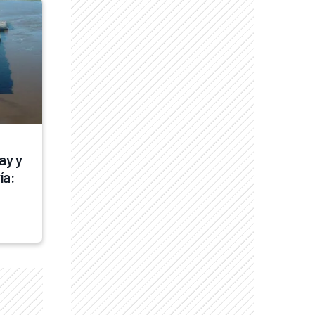
y y 
a: 