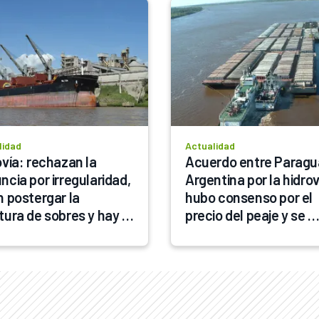
lidad
Actualidad
vía: rechazan la 
Acuerdo entre Paragua
cia por irregularidad, 
Argentina por la hidroví
 postergar la 
hubo consenso por el 
tura de sobres y hay 
precio del peaje y se 
eados “boyando” por 
finaliza el conflicto
tructuración