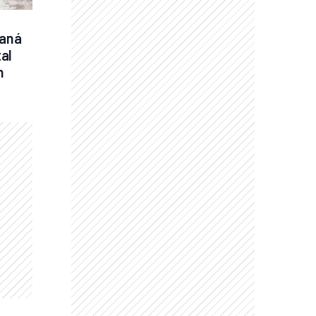
aná 
al 
n