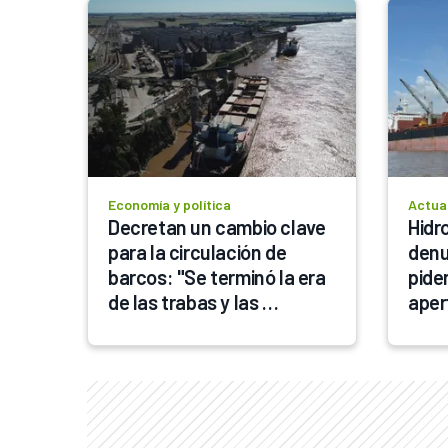
Economía y política
Actua
Decretan un cambio clave 
Hidro
para la circulación de 
denun
barcos: "Se terminó la era 
piden
de las trabas y las 
aper
regulaciones absurdas"
empl
rees