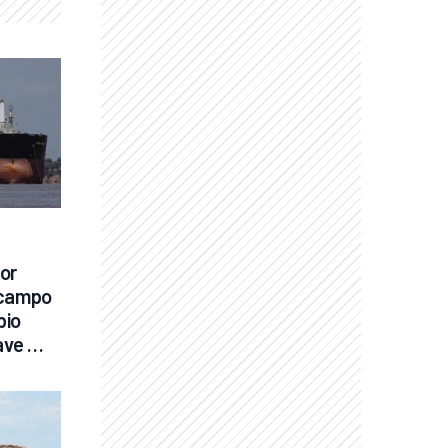
or 
 campo 
io 
ve 