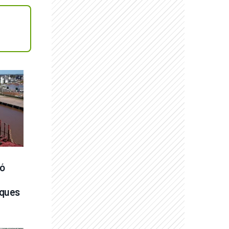
ó 
ques 