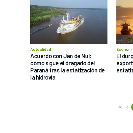
Actualidad
Economía
Acuerdo con Jan de Nul: 
El dur
cómo sigue el dragado del 
export
Paraná tras la estatización de 
estati
la hidrovía
Previous
First
«
‹