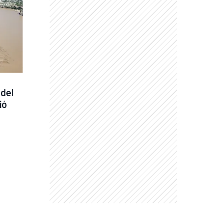
del 
ó 