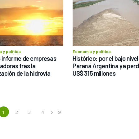
 y política
Economía y política
o informe de empresas 
Histórico: por el bajo nivel 
adoras tras la 
Paraná Argentina ya perdi
zación de la hidrovía
US$ 315 millones
1
2
3
4
›
»
(current)
Next
Last