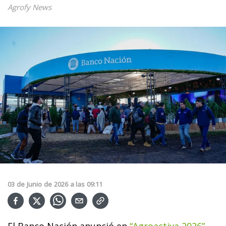
Agrofy News
03
de
Junio
de
2026
a las
09:11
El Banco Nación anunció en
“Agroactiva 2026”