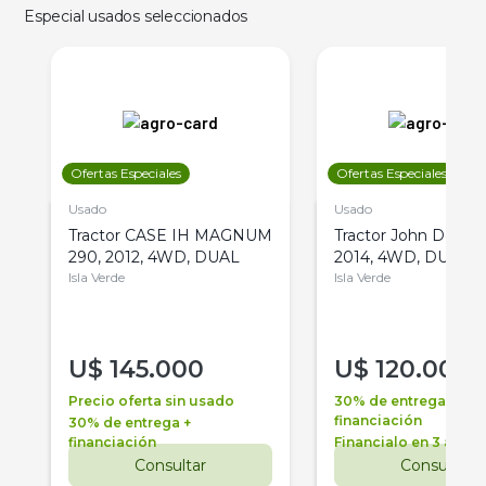
Especial usados seleccionados
Ofertas Especiales
Ofertas Especiales
Usado
Usado
Tractor CASE IH MAGNUM
Tractor John Deere 
290, 2012, 4WD, DUAL
2014, 4WD, DUAL
Isla Verde
Isla Verde
U$
145.000
U$
120.000
Precio oferta sin usado
30% de entrega +
financiación
30% de entrega +
financiación
Financialo en 3 años
Consultar
Consultar