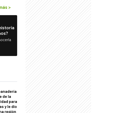
 más
>
istoria
nos?
ocerla
panadería
e de la
idad para
s y le dio
una región