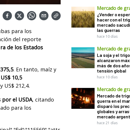
Mercado de gr
¿Vender o esper
hacer con el tri
mercado sacudi
las guerras
bas para los
hace 10 días
ación del reporte
ra de los Estados
Mercado de gr
La soja y el trigo
alcanzaron máx
más de dos años
 375,5
. En tanto, maíz y
tensión global
 US$ 10,5
hace 10 días
y US$ 212,4.
Mercado de gr
Mercado de trigo
 por el USDA
, citando
guerra en el ma
disparó los prec
ado para los
globales y arras
mercado argent
hace 21 días
nal","fid":"115569","attr