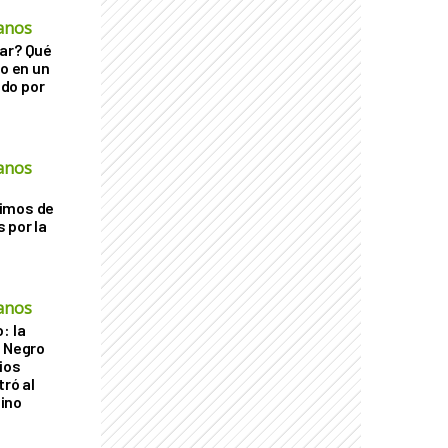
anos
ar? Qué
go en un
do por
anos
imos de
 por la
anos
: la
r Negro
ios
tró al
ino