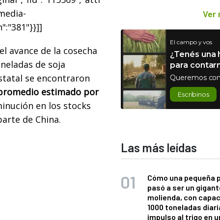
"media-
Ver
":"381"}}]]
El campo y vos
 el avance de la cosecha
¿Tenés una h
oneladas de soja
para contar
tatal se encontraron
Queremos con
 promedio estimado por
Escribinos
inución en los stocks
arte de China.
Las más leídas
Cómo una pequeña 
pasó a ser un gigant
molienda, con capac
1000 toneladas diaria
impulso al trigo en 