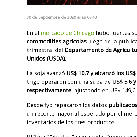
30
de
Septiembre
de
2020
a las
07:48
En el
mercado de Chicago
hubo fuertes su
commodities agrícolas
luego de la public
trimestral del
Departamento de Agricultu
Unidos (USDA).
La soja avanzó
US$ 10,7 y alcanzó los US$
trigo operaron con una suba de
US$ 5,6 y
respectivamente
, ajustando en US$ 149,2 
Desde fyo repasaron los datos
publicados
un recorte mayor al esperado por el merc
inventarios de los tres productos.
[[{"type":"media","view_mode":"media_origi