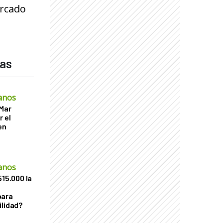
ercado
das
anos
 Mar
r el
en
anos
515.000 la
para
ilidad?