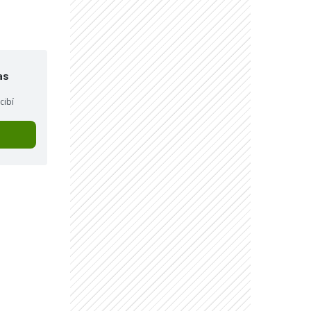
as
cibí