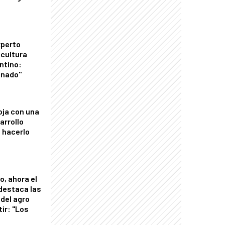
xperto
icultura
ntino:
onado"
oja con una
arrollo
 hacerlo
o, ahora el
 destaca las
del agro
tir: "Los
"