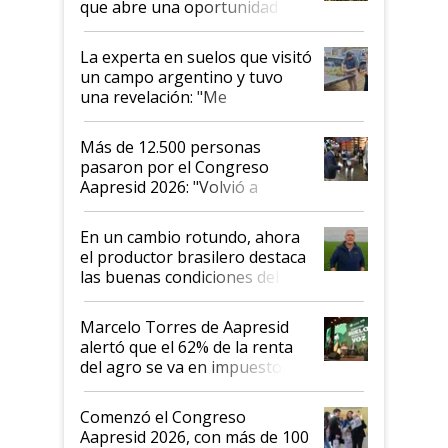
que abre una oportunidad en
el lote
La experta en suelos que visitó
un campo argentino y tuvo
una revelación: "Me
impresionó mucho"
Más de 12.500 personas
pasaron por el Congreso
Aapresid 2026: "Volvió a
demostrar que hablar del
suelo es hablar de todo el
En un cambio rotundo, ahora
sistema productivo"
el productor brasilero destaca
las buenas condiciones del
agro argentino para invertir:
"Los veo más motivados"
Marcelo Torres de Aapresid
alertó que el 62% de la renta
del agro se va en impuestos:
"No es bueno que en
Argentina se sigan discutiendo
Comenzó el Congreso
las mismas cosas de hace 50
Aapresid 2026, con más de 100
años"