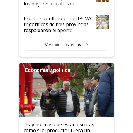
los mejores caballos de la
Argentina y los mitos que
todavía hacen sufrir a estos
Escala el conflicto por el IPCVA:
animales: "Mientras me
frigoríficos de tres provincias
descalificaban, yo seguí
respaldaron el aporte
haciendo currículum"
obligatorio
Ver todos los temas
Economía y política
"Hay normas que están escritas
como si el productor fuera un