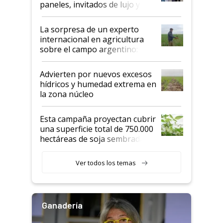
paneles, invitados de lujo y
todas las tendencias
La sorpresa de un experto
internacional en agricultura
sobre el campo argentino:
"Estoy muy impresionado"
Advierten por nuevos excesos
hídricos y humedad extrema en
la zona núcleo
Esta campaña proyectan cubrir
una superficie total de 750.000
hectáreas de soja sembradas
con una nueva generación de
variedades que marcan un
Ver todos los temas
salto tecnológico en genética y
rendimiento
Ganadería