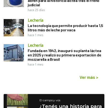
abren para la histórica láctea tras el freno
judicial
hace 25 días
Lechería
La tecnología que permite producir hasta 1,5
litros más de leche por vaca
hace 1 mes
Lechería
Fundada en 1942, inauguró su planta láctea
en 2025 y realizó su primera exportación de
mozzarella a Brasil
hace 1 mes
Ver más
>
El campo y vos
¿Tenés una historia para