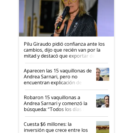
Pilu Giraudo pidió confianza ante los
cambios, dijo que recién van por la
mitad y destacó que exportar dejó de
ser "para unos pocos": "Tenemos un
mandato muy claro del gobierno
Aparecen las 15 vaquillonas de
nacional"
Andrea Sarnari, pero no
encuentran explicación de
cómo llegaron allí
Robaron 15 vaquillonas a
Andrea Sarnari y comenzó la
búsqueda: “Todos los días le
toca a algún productor”
Cuesta $6 millones: la
inversión que crece entre los