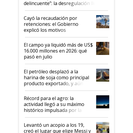
delincuente”: la desregulación llegó
al Congreso Aapresid y hasta se
habló del financiamiento al IPCVA
Cayó la recaudación por
retenciones: el Gobierno
explicó los motivos
El campo ya liquidó más de US$
16.000 millones en 2026: qué
pasó en julio
El petróleo desplazó a la
harina de soja como principal
producto exportado, y aún así
el agro aportó casi seis de cada
diez dólares y sostuvo el
Récord para el agro: la
liderazgo en un semestre
actividad llegó a su máximo
récord
histórico impulsada por la
cosecha y las exportaciones
Levantó un acopio a los 19,
creó el lugar que elige Messi y