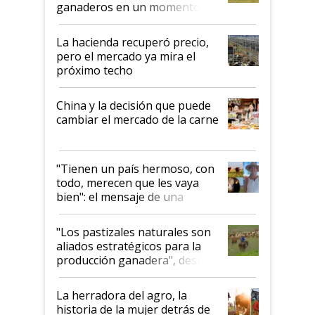
ganaderos en un momento
histórico para la actividad
La hacienda recuperó precio,
pero el mercado ya mira el
próximo techo
China y la decisión que puede
cambiar el mercado de la carne
"Tienen un país hermoso, con
todo, merecen que les vaya
bien": el mensaje de una
ganadera uruguaya sobre las
oportunidades que se abren
"Los pastizales naturales son
para el agro en Argentina, con
aliados estratégicos para la
foco en la carne
producción ganadera", destaca
la iniciativa que ya reúne a 46
establecimientos en Argentina
La herradora del agro, la
historia de la mujer detrás de