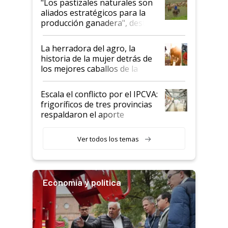
"Los pastizales naturales son
para el agro en Argentina, con
aliados estratégicos para la
foco en la carne
producción ganadera", destaca
la iniciativa que ya reúne a 46
establecimientos en Argentina
La herradora del agro, la
historia de la mujer detrás de
los mejores caballos de la
Argentina y los mitos que
todavía hacen sufrir a estos
Escala el conflicto por el IPCVA:
animales: "Mientras me
frigoríficos de tres provincias
descalificaban, yo seguí
respaldaron el aporte
haciendo currículum"
obligatorio
Ver todos los temas
Economía y política