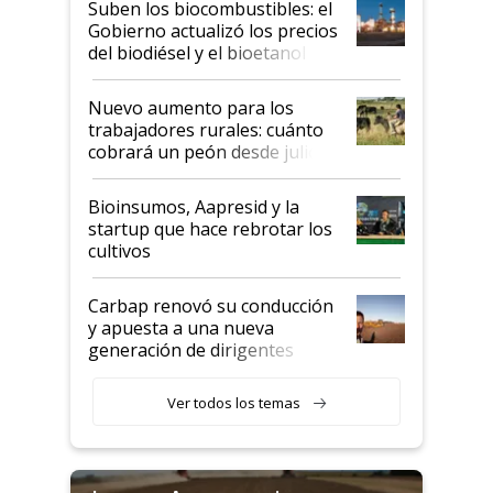
Suben los biocombustibles: el
la medida de fuerza de los
Gobierno actualizó los precios
prácticos
del biodiésel y el bioetanol
Nuevo aumento para los
trabajadores rurales: cuánto
cobrará un peón desde julio
Bioinsumos, Aapresid y la
startup que hace rebrotar los
cultivos
Carbap renovó su conducción
y apuesta a una nueva
generación de dirigentes
rurales
Ver todos los temas