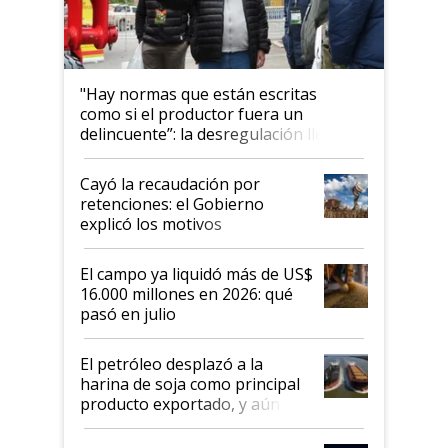
"Hay normas que están escritas
como si el productor fuera un
delincuente”: la desregulación llegó
al Congreso Aapresid y hasta se
habló del financiamiento al IPCVA
Cayó la recaudación por
retenciones: el Gobierno
explicó los motivos
El campo ya liquidó más de US$
16.000 millones en 2026: qué
pasó en julio
El petróleo desplazó a la
harina de soja como principal
producto exportado, y aún así
el agro aportó casi seis de cada
diez dólares y sostuvo el