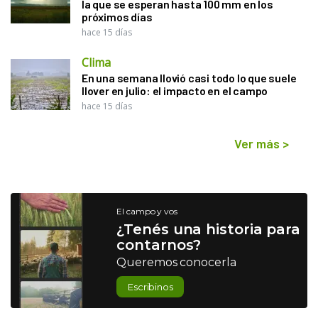
la que se esperan hasta 100 mm en los
próximos días
hace 15 días
Clima
En una semana llovió casi todo lo que suele
llover en julio: el impacto en el campo
hace 15 días
Ver más
>
El campo y vos
¿Tenés una historia para
contarnos?
Queremos conocerla
Escribinos