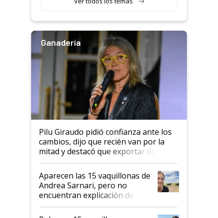
Ver todos los temas
salto tecnológico en genética y
rendimiento
Ganadería
Pilu Giraudo pidió confianza ante los
cambios, dijo que recién van por la
mitad y destacó que exportar dejó de
ser "para unos pocos": "Tenemos un
mandato muy claro del gobierno
Aparecen las 15 vaquillonas de
nacional"
Andrea Sarnari, pero no
encuentran explicación de
cómo llegaron allí