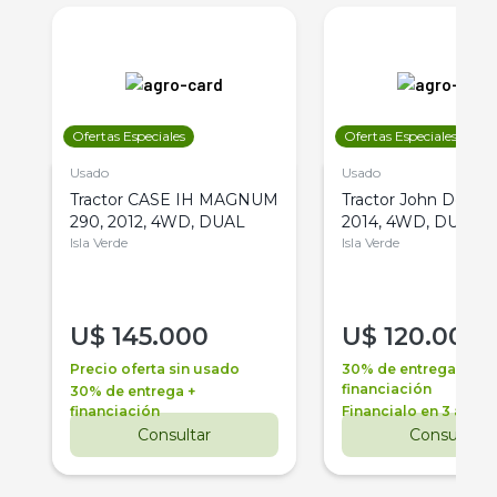
Ofertas Especiales
Ofertas Especiales
Usado
Usado
Tractor CASE IH MAGNUM
Tractor John Deere 
290, 2012, 4WD, DUAL
2014, 4WD, DUAL
Isla Verde
Isla Verde
U$
145.000
U$
120.000
Precio oferta sin usado
30% de entrega +
financiación
30% de entrega +
financiación
Financialo en 3 años
Consultar
Consultar