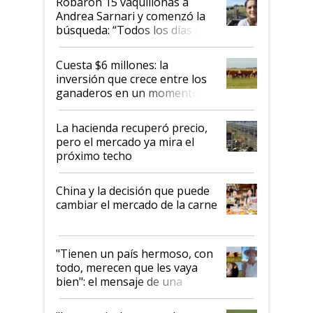
Robaron 15 vaquillonas a
Andrea Sarnari y comenzó la
búsqueda: “Todos los días le
toca a algún productor”
Cuesta $6 millones: la
inversión que crece entre los
ganaderos en un momento
histórico para la actividad
La hacienda recuperó precio,
pero el mercado ya mira el
próximo techo
China y la decisión que puede
cambiar el mercado de la carne
"Tienen un país hermoso, con
todo, merecen que les vaya
bien": el mensaje de una
ganadera uruguaya sobre las
oportunidades que se abren