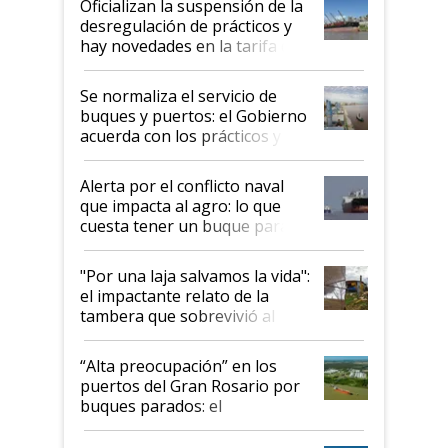
Oficializan la suspensión de la
desregulación de prácticos y
hay novedades en la tarifa de
la hidrovía
Se normaliza el servicio de
buques y puertos: el Gobierno
acuerda con los prácticos y
suspende el decreto de
desregulación
Alerta por el conflicto naval
que impacta al agro: lo que
cuesta tener un buque parado
y el peligro de que Argentina
pase a ser "país sucio"
"Por una laja salvamos la vida":
el impactante relato de la
tambera que sobrevivió al
tornado
“Alta preocupación” en los
puertos del Gran Rosario por
buques parados: el
funcionamiento de las
exportadoras en tensión tras