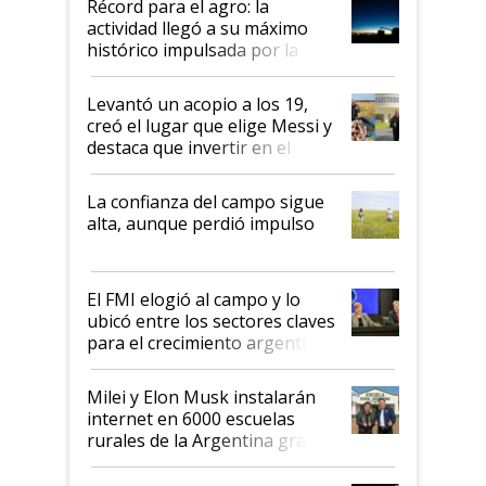
Récord para el agro: la
liderazgo en un semestre
actividad llegó a su máximo
récord
histórico impulsada por la
cosecha y las exportaciones
Levantó un acopio a los 19,
creó el lugar que elige Messi y
destaca que invertir en el
kirchnerismo era como "darle
plata a un hijo para droga":
La confianza del campo sigue
Juan Félix Rossetti, el libertario
alta, aunque perdió impulso
que de una dura crisis salió
más fuerte y apuesta al cambio
de Milei
El FMI elogió al campo y lo
ubicó entre los sectores claves
para el crecimiento argentino
Milei y Elon Musk instalarán
internet en 6000 escuelas
rurales de la Argentina gracias
a un acuerdo con Starlink