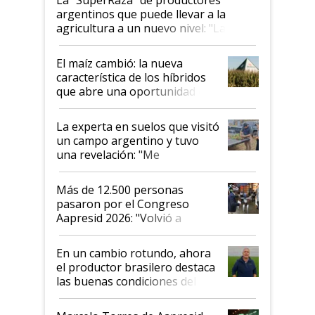
argentinos que puede llevar a la
agricultura a un nuevo nivel: "Las
posibilidades de crecimiento son
infinitas"
El maíz cambió: la nueva
característica de los híbridos
que abre una oportunidad en
el lote
La experta en suelos que visitó
un campo argentino y tuvo
una revelación: "Me
impresionó mucho"
Más de 12.500 personas
pasaron por el Congreso
Aapresid 2026: "Volvió a
demostrar que hablar del
suelo es hablar de todo el
En un cambio rotundo, ahora
sistema productivo"
el productor brasilero destaca
las buenas condiciones del
agro argentino para invertir:
"Los veo más motivados"