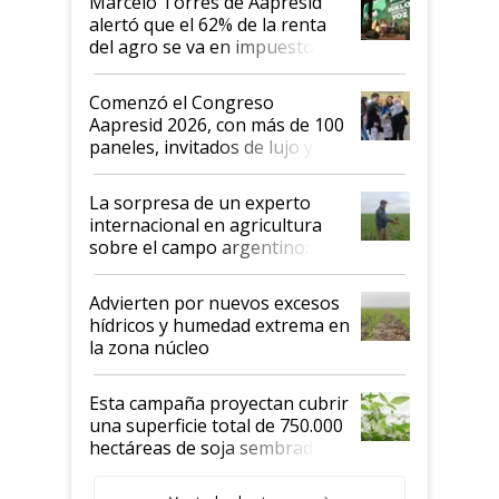
Marcelo Torres de Aapresid
alertó que el 62% de la renta
del agro se va en impuestos:
"No es bueno que en
Argentina se sigan discutiendo
Comenzó el Congreso
las mismas cosas de hace 50
Aapresid 2026, con más de 100
años"
paneles, invitados de lujo y
todas las tendencias
La sorpresa de un experto
internacional en agricultura
sobre el campo argentino:
"Estoy muy impresionado"
Advierten por nuevos excesos
hídricos y humedad extrema en
la zona núcleo
Esta campaña proyectan cubrir
una superficie total de 750.000
hectáreas de soja sembradas
con una nueva generación de
variedades que marcan un