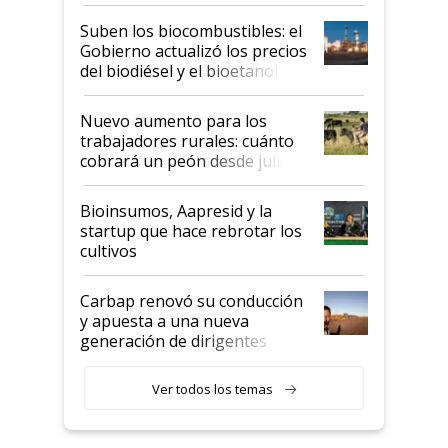
funcionamiento de las
exportadoras en tensión tras
Suben los biocombustibles: el
la medida de fuerza de los
Gobierno actualizó los precios
prácticos
del biodiésel y el bioetanol
Nuevo aumento para los
trabajadores rurales: cuánto
cobrará un peón desde julio
Bioinsumos, Aapresid y la
startup que hace rebrotar los
cultivos
Carbap renovó su conducción
y apuesta a una nueva
generación de dirigentes
rurales
Ver todos los temas