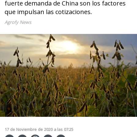
fuerte demanda de China son los factores
que impulsan las cotizaciones.
Agrofy News
17
de
Noviembre
de
2020
a las
07:25