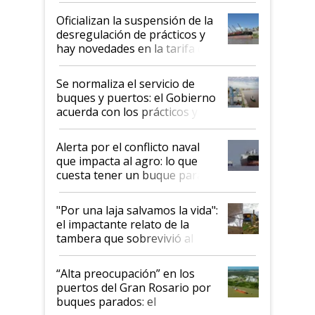
Oficializan la suspensión de la
desregulación de prácticos y
hay novedades en la tarifa de
la hidrovía
Se normaliza el servicio de
buques y puertos: el Gobierno
acuerda con los prácticos y
suspende el decreto de
desregulación
Alerta por el conflicto naval
que impacta al agro: lo que
cuesta tener un buque parado
y el peligro de que Argentina
pase a ser "país sucio"
"Por una laja salvamos la vida":
el impactante relato de la
tambera que sobrevivió al
tornado
“Alta preocupación” en los
puertos del Gran Rosario por
buques parados: el