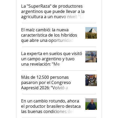
La "SuperRaza" de productores
argentinos que puede llevar a la
agricultura a un nuevo nivel: "Las
posibilidades de crecimiento son
infinitas"
El maíz cambió: la nueva
característica de los híbridos
que abre una oportunidad en
el lote
La experta en suelos que visitó
un campo argentino y tuvo
una revelación: "Me
impresionó mucho"
Más de 12.500 personas
pasaron por el Congreso
Aapresid 2026: "Volvió a
demostrar que hablar del
suelo es hablar de todo el
En un cambio rotundo, ahora
sistema productivo"
el productor brasilero destaca
las buenas condiciones del
agro argentino para invertir: