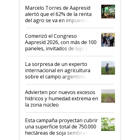
"Los veo más motivados"
Marcelo Torres de Aapresid
alertó que el 62% de la renta
del agro se va en impuestos:
"No es bueno que en
Argentina se sigan discutiendo
Comenzó el Congreso
las mismas cosas de hace 50
Aapresid 2026, con más de 100
años"
paneles, invitados de lujo y
todas las tendencias
La sorpresa de un experto
internacional en agricultura
sobre el campo argentino:
"Estoy muy impresionado"
Advierten por nuevos excesos
hídricos y humedad extrema en
la zona núcleo
Esta campaña proyectan cubrir
una superficie total de 750.000
hectáreas de soja sembradas
con una nueva generación de