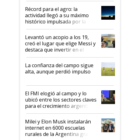
diez dólares y sostuvo el
Récord para el agro: la
liderazgo en un semestre
actividad llegó a su máximo
récord
histórico impulsada por la
cosecha y las exportaciones
Levantó un acopio a los 19,
creó el lugar que elige Messi y
destaca que invertir en el
kirchnerismo era como "darle
plata a un hijo para droga":
La confianza del campo sigue
Juan Félix Rossetti, el libertario
alta, aunque perdió impulso
que de una dura crisis salió
más fuerte y apuesta al cambio
de Milei
El FMI elogió al campo y lo
ubicó entre los sectores claves
para el crecimiento argentino
Milei y Elon Musk instalarán
internet en 6000 escuelas
rurales de la Argentina gracias