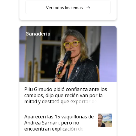
variedades que marcan un
Ver todos los temas
salto tecnológico en genética y
rendimiento
Ganadería
Pilu Giraudo pidió confianza ante los
cambios, dijo que recién van por la
mitad y destacó que exportar dejó de
ser "para unos pocos": "Tenemos un
mandato muy claro del gobierno
Aparecen las 15 vaquillonas de
nacional"
Andrea Sarnari, pero no
encuentran explicación de
cómo llegaron allí