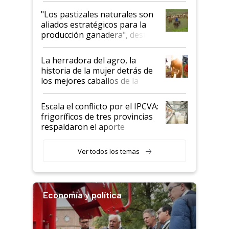
oportunidades que se abren
"Los pastizales naturales son
para el agro en Argentina, con
aliados estratégicos para la
foco en la carne
producción ganadera", destaca
la iniciativa que ya reúne a 46
establecimientos en Argentina
La herradora del agro, la
historia de la mujer detrás de
los mejores caballos de la
Argentina y los mitos que
todavía hacen sufrir a estos
Escala el conflicto por el IPCVA:
animales: "Mientras me
frigoríficos de tres provincias
descalificaban, yo seguí
respaldaron el aporte
haciendo currículum"
obligatorio
Ver todos los temas
Economía y política