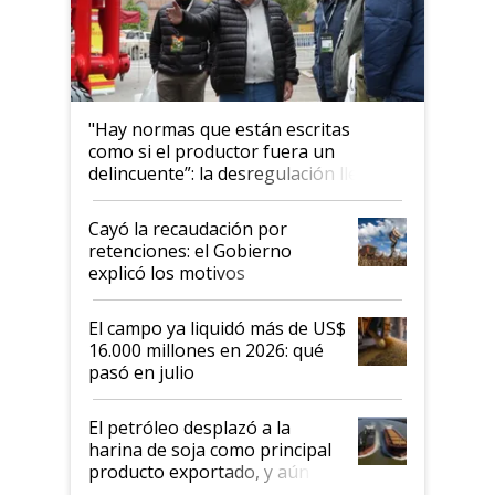
"Hay normas que están escritas
como si el productor fuera un
delincuente”: la desregulación llegó
al Congreso Aapresid y hasta se
habló del financiamiento al IPCVA
Cayó la recaudación por
retenciones: el Gobierno
explicó los motivos
El campo ya liquidó más de US$
16.000 millones en 2026: qué
pasó en julio
El petróleo desplazó a la
harina de soja como principal
producto exportado, y aún así
el agro aportó casi seis de cada