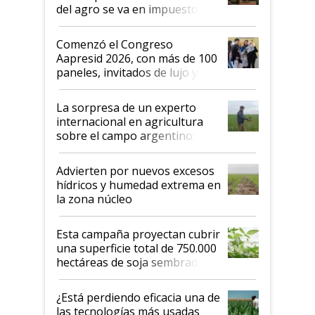
del agro se va en impuestos:
"No es bueno que en
Argentina se sigan discutiendo
Comenzó el Congreso
las mismas cosas de hace 50
Aapresid 2026, con más de 100
años"
paneles, invitados de lujo y
todas las tendencias
La sorpresa de un experto
internacional en agricultura
sobre el campo argentino:
"Estoy muy impresionado"
Advierten por nuevos excesos
hídricos y humedad extrema en
la zona núcleo
Esta campaña proyectan cubrir
una superficie total de 750.000
hectáreas de soja sembradas
con una nueva generación de
variedades que marcan un
¿Está perdiendo eficacia una de
salto tecnológico en genética y
las tecnologías más usadas