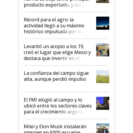
producto exportado, y aún así
el agro aportó casi seis de cada
diez dólares y sostuvo el
Récord para el agro: la
liderazgo en un semestre
actividad llegó a su máximo
récord
histórico impulsada por la
cosecha y las exportaciones
Levantó un acopio a los 19,
creó el lugar que elige Messi y
destaca que invertir en el
kirchnerismo era como "darle
plata a un hijo para droga":
La confianza del campo sigue
Juan Félix Rossetti, el libertario
alta, aunque perdió impulso
que de una dura crisis salió
más fuerte y apuesta al cambio
de Milei
El FMI elogió al campo y lo
ubicó entre los sectores claves
para el crecimiento argentino
Milei y Elon Musk instalarán
internet en 6000 escuelas