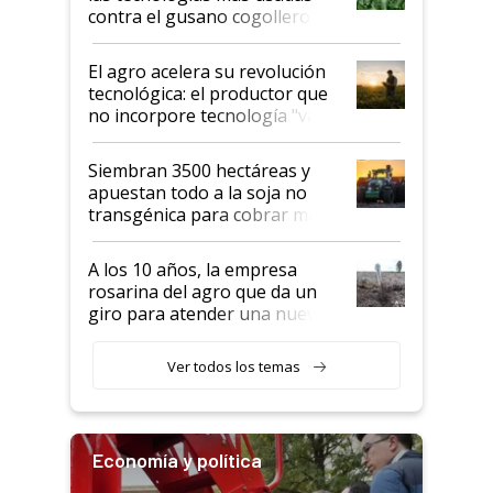
rendimiento
contra el gusano cogollero? El
desafío de una tecnología clave
El agro acelera su revolución
tecnológica: el productor que
no incorpore tecnología "va a
perder el tren"
Siembran 3500 hectáreas y
apuestan todo a la soja no
transgénica para cobrar más
por tonelada: compraron un
semillero
A los 10 años, la empresa
rosarina del agro que da un
giro para atender una nueva
etapa en el agro
Ver todos los temas
Economía y política