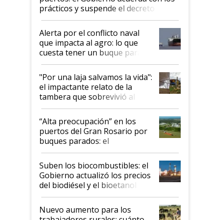
prácticos y suspende el decreto de
desregulación
Alerta por el conflicto naval
que impacta al agro: lo que
cuesta tener un buque parado
y el peligro de que Argentina
pase a ser "país sucio"
"Por una laja salvamos la vida":
el impactante relato de la
tambera que sobrevivió al
tornado
“Alta preocupación” en los
puertos del Gran Rosario por
buques parados: el
funcionamiento de las
exportadoras en tensión tras
Suben los biocombustibles: el
la medida de fuerza de los
Gobierno actualizó los precios
prácticos
del biodiésel y el bioetanol
Nuevo aumento para los
trabajadores rurales: cuánto