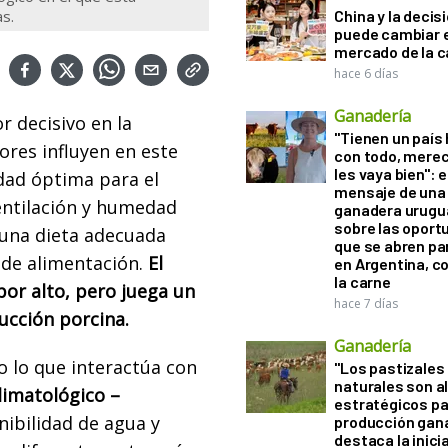
as.
China y la decis
puede cambiar e
mercado de la c
hace 6 días
Ganadería
r decisivo en la
"Tienen un país
ores influyen en este
con todo, mere
les vaya bien": e
dad óptima para el
mensaje de una
entilación y humedad
ganadera urugu
sobre las oport
 una dieta adecuada
que se abren par
 de alimentación.
El
en Argentina, c
la carne
or alto, pero juega un
hace 7 días
ucción porcina.
Ganadería
 lo que interactúa con
"Los pastizales
naturales son a
limatológico –
estratégicos pa
onibilidad de agua y
producción gan
destaca la inici