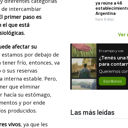
y diferentes categorías
ya reúne a 46
establecimient
 de intercambiar
Argentina
El primer paso es
hace 8 días
 el que está
siológicas.
Ver
uede afectar su
El campo y vos
si estamos por debajo de
¿Tenés una h
a tener frío, entonces, va
para contar
 o sus reservas
Queremos con
 interna estable. Pero,
Escribinos
ener que eliminar
r hacía su estómago,
imentos y por ende
los producidos.
Las más leídas
res vivos
, ya que les