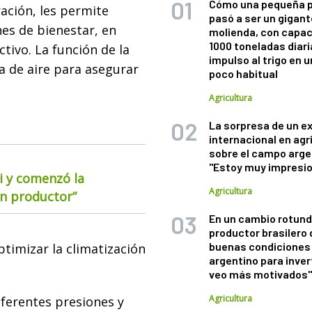
Cómo una pequeña 
ración, les permite
pasó a ser un gigant
nes de bienestar, en
molienda, con capac
1000 toneladas diaria
tivo. La función de la
impulso al trigo en 
ma de aire para asegurar
poco habitual
Agricultura
La sorpresa de un e
internacional en agr
sobre el campo arge
"Estoy muy impresi
i y comenzó la
Agricultura
ún productor”
En un cambio rotund
productor brasilero
buenas condiciones 
timizar la climatización
argentino para inver
veo más motivados
Agricultura
iferentes presiones y