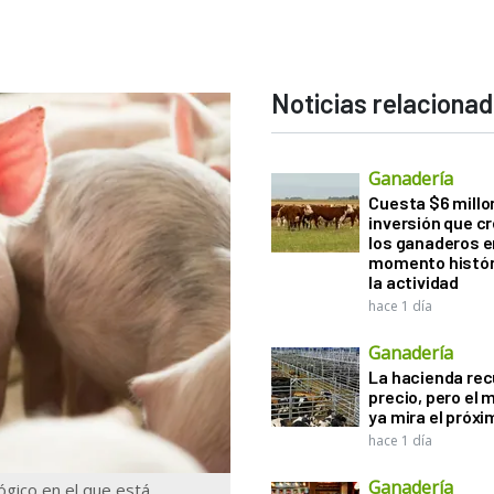
Noticias relaciona
Ganadería
Cuesta $6 millo
inversión que c
los ganaderos e
momento histór
la actividad
hace 1 día
Ganadería
La hacienda re
precio, pero el
ya mira el próx
hace 1 día
Ganadería
ógico en el que está