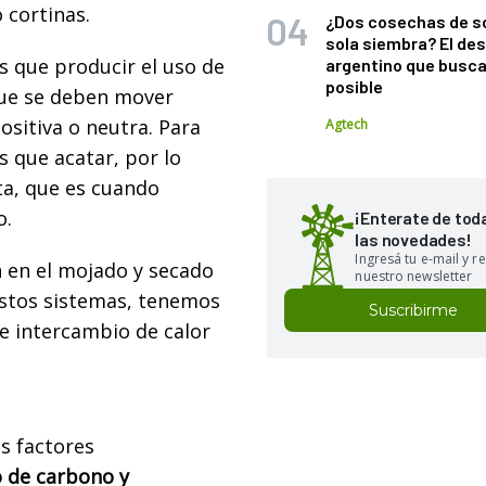
 cortinas.
¿Dos cosechas de s
sola siembra? El des
que producir el uso de
argentino que busca
posible
 que se deben mover
ositiva o neutra. Para
Agtech
s que acatar, por lo
ta, que es cuando
o.
¡Enterate de tod
las novedades!
Ingresá tu e-mail y re
n en el mojado y secado
nuestro newsletter
estos sistemas, tenemos
Suscribirme
e intercambio de calor
es factores
o de carbono y