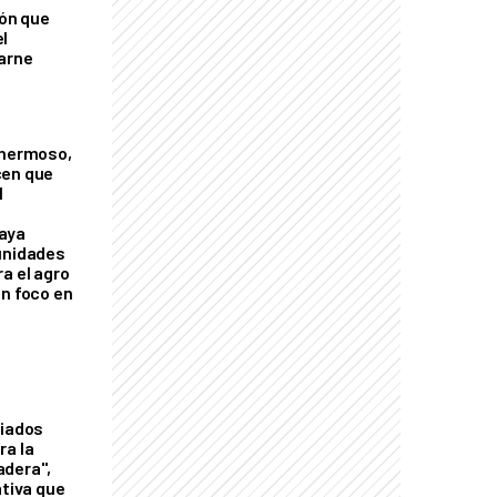
ión que
l
arne
 hermoso,
cen que
l
aya
unidades
a el agro
on foco en
liados
ra la
adera",
ativa que