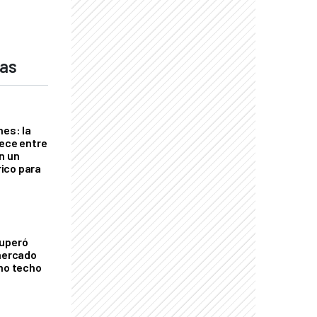
das
nes: la
rece entre
n un
ico para
cuperó
 mercado
imo techo