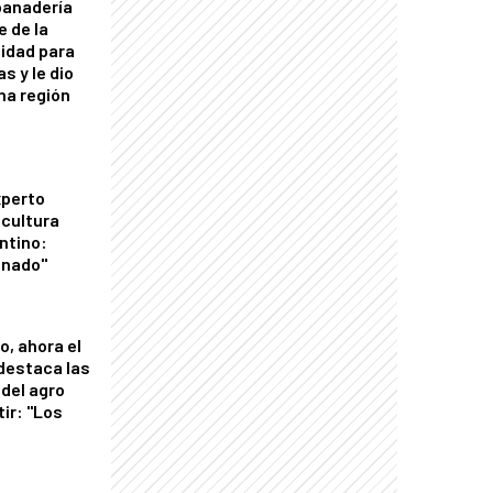
panadería
e de la
idad para
s y le dio
una región
xperto
icultura
ntino:
onado"
o, ahora el
 destaca las
del agro
tir: "Los
"