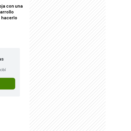
oja con una
arrollo
 hacerlo
as
cibí