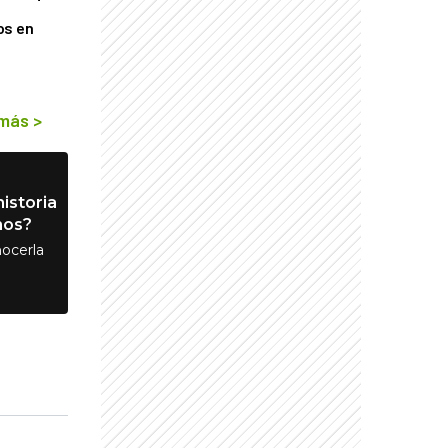
os en
 más
>
istoria
nos?
ocerla