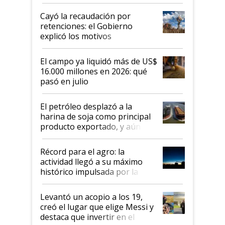
al Congreso Aapresid y hasta se
habló del financiamiento al IPCVA
Cayó la recaudación por
retenciones: el Gobierno
explicó los motivos
El campo ya liquidó más de US$
16.000 millones en 2026: qué
pasó en julio
El petróleo desplazó a la
harina de soja como principal
producto exportado, y aún así
el agro aportó casi seis de cada
diez dólares y sostuvo el
Récord para el agro: la
liderazgo en un semestre
actividad llegó a su máximo
récord
histórico impulsada por la
cosecha y las exportaciones
Levantó un acopio a los 19,
creó el lugar que elige Messi y
destaca que invertir en el