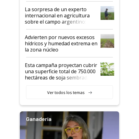
La sorpresa de un experto
internacional en agricultura
sobre el campo argentino:
"Estoy muy impresionado"
Advierten por nuevos excesos
hídricos y humedad extrema en
la zona núcleo
Esta campaña proyectan cubrir
una superficie total de 750.000
hectáreas de soja sembradas
con una nueva generación de
variedades que marcan un
Ver todos los temas
salto tecnológico en genética y
rendimiento
Ganadería