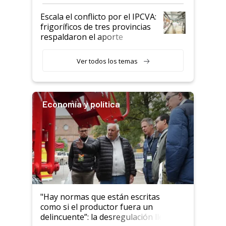
Argentina y los mitos que
todavía hacen sufrir a estos
Escala el conflicto por el IPCVA:
animales: "Mientras me
frigoríficos de tres provincias
descalificaban, yo seguí
respaldaron el aporte
haciendo currículum"
obligatorio
Ver todos los temas
Economía y política
"Hay normas que están escritas
como si el productor fuera un
delincuente”: la desregulación llegó