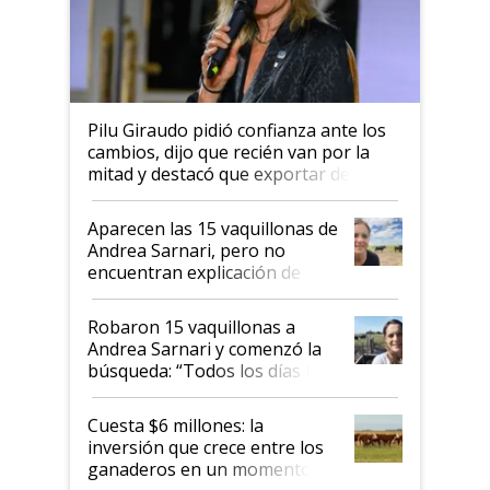
Pilu Giraudo pidió confianza ante los
cambios, dijo que recién van por la
mitad y destacó que exportar dejó de
ser "para unos pocos": "Tenemos un
mandato muy claro del gobierno
Aparecen las 15 vaquillonas de
nacional"
Andrea Sarnari, pero no
encuentran explicación de
cómo llegaron allí
Robaron 15 vaquillonas a
Andrea Sarnari y comenzó la
búsqueda: “Todos los días le
toca a algún productor”
Cuesta $6 millones: la
inversión que crece entre los
ganaderos en un momento