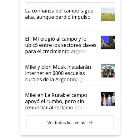
kirchnerismo era como "darle
plata a un hijo para droga":
La confianza del campo sigue
Juan Félix Rossetti, el libertario
alta, aunque perdió impulso
que de una dura crisis salió
más fuerte y apuesta al cambio
de Milei
El FMI elogió al campo y lo
ubicó entre los sectores claves
para el crecimiento argentino
Milei y Elon Musk instalarán
internet en 6000 escuelas
rurales de la Argentina gracias
a un acuerdo con Starlink
Milei en La Rural: el campo
apoyó el rumbo, pero sin
renunciar al reclamo por las
retenciones
Ver todos los temas