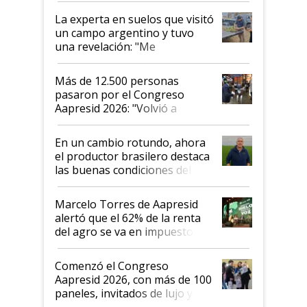
La experta en suelos que visitó
un campo argentino y tuvo
una revelación: "Me
impresionó mucho"
Más de 12.500 personas
pasaron por el Congreso
Aapresid 2026: "Volvió a
demostrar que hablar del
suelo es hablar de todo el
En un cambio rotundo, ahora
sistema productivo"
el productor brasilero destaca
las buenas condiciones del
agro argentino para invertir:
"Los veo más motivados"
Marcelo Torres de Aapresid
alertó que el 62% de la renta
del agro se va en impuestos:
"No es bueno que en
Argentina se sigan discutiendo
Comenzó el Congreso
las mismas cosas de hace 50
Aapresid 2026, con más de 100
años"
paneles, invitados de lujo y
todas las tendencias