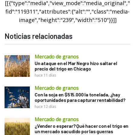
[[{"type":"media","view_mode":"media_original","
fid":"119311","attributes":{"alt":"","class":"media-
image","height":"239","width":"510"}}]]
Noticias relacionadas
Mercado de granos
Un ataque en el Mar Negro hizo saltar el
precio del trigo en Chicago
hace 11 días
Mercado de granos
Con la soja en $515.000 la tonelada, ¿hay
oportunidades para capturar rentabilidad?
hace 12 días
Mercado de granos
¿Vender o esperar? Qué hacer con el trigo en
un mercado sacudido por las guerras