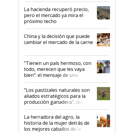
histórico para la actividad
La hacienda recuperó precio,
pero el mercado ya mira el
próximo techo
China y la decisión que puede
cambiar el mercado de la carne
"Tienen un país hermoso, con
todo, merecen que les vaya
bien": el mensaje de una
ganadera uruguaya sobre las
oportunidades que se abren
"Los pastizales naturales son
para el agro en Argentina, con
aliados estratégicos para la
foco en la carne
producción ganadera", destaca
la iniciativa que ya reúne a 46
establecimientos en Argentina
La herradora del agro, la
historia de la mujer detrás de
los mejores caballos de la