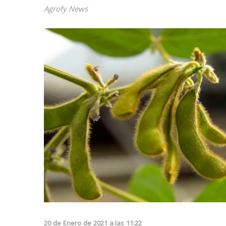
Agrofy News
20
de
Enero
de
2021
a las
11:22