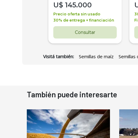
000
U$
145.000
a + financiación
Precio oferta sin usado
3
 4 años
30% de entrega + financiación
F
nsultar
Consultar
Visitá también:
Semillas de maíz
Semillas 
También puede interesarte