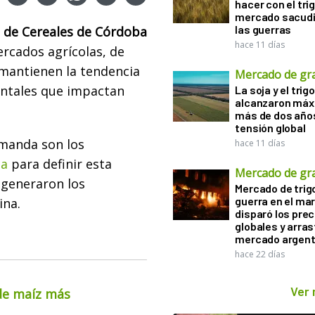
hacer con el tri
mercado sacudi
las guerras
 de Cereales de Córdoba
hace 11 días
rcados agrícolas, de
 mantienen la tendencia
Mercado de gr
entales que impactan
La soja y el trigo
alcanzaron máx
más de dos años
tensión global
emanda son los
hace 11 días
ta
para definir esta
Mercado de gr
e generaron los
Mercado de trigo
guerra en el ma
ina.
disparó los prec
globales y arras
mercado argent
hace 22 días
Ver
 de maíz más