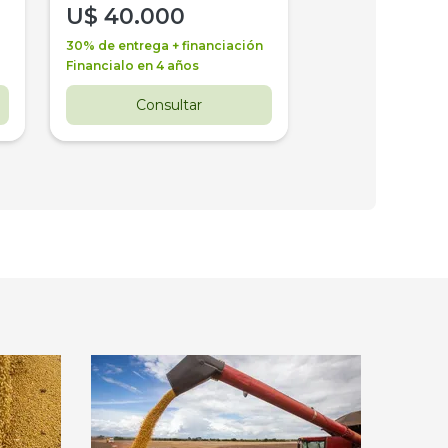
U$
40.000
U$
30.000
30% de entrega + financiación
30% de entrega + 
Financialo en 4 años
Financialo en 3 a
Consultar
Consul