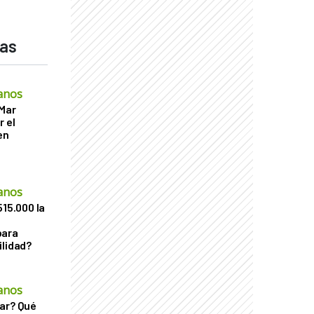
das
anos
 Mar
r el
en
anos
515.000 la
para
ilidad?
anos
ar? Qué