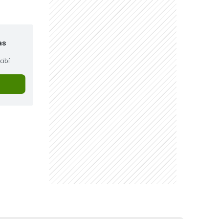
as
cibí