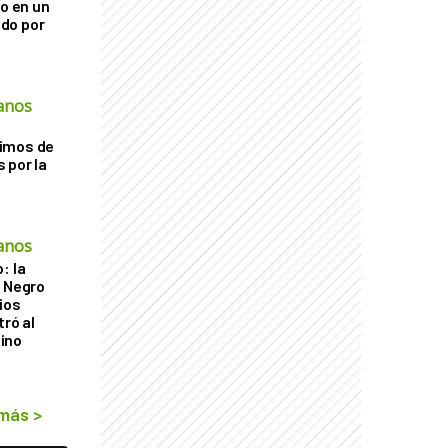
go en un
do por
anos
imos de
 por la
anos
: la
r Negro
ios
tró al
ino
 más
>