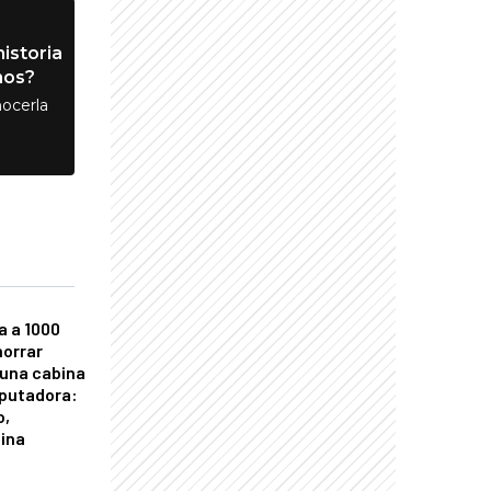
istoria
nos?
ocerla
a a 1000
horrar
 una cabina
putadora:
o,
tina