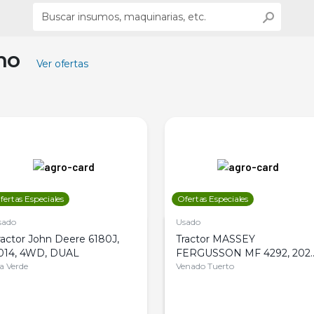
ino
Ver ofertas
fertas Especiales
Ofertas Especiales
sado
Usado
ractor John Deere 6180J,
Tractor MASSEY
014, 4WD, DUAL
FERGUSSON MF 4292, 2020
la Verde
4WD, PATON
Venado Tuerto