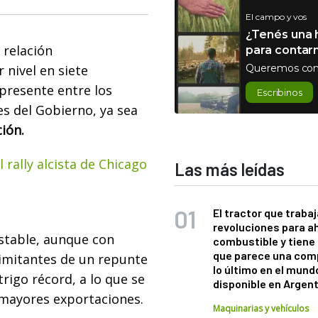
El campo y vos
¿Tenés una h
a relación
para contar
nivel en siete
Queremos con
presente entre los
Escribinos
es del Gobierno, ya sea
ión.
 rally alcista de Chicago
Las más leídas
El tractor que trabaj
revoluciones para a
estable, aunque con
combustible y tiene
que parece una com
 limitantes de un repunte
lo último en el mund
rigo récord, a lo que se
disponible en Argen
mayores exportaciones.
Maquinarias y vehículos