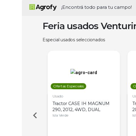
¡Encontrá todo para tu campo!
Feria usados Ventur
Especial usados seleccionados
les
Ofertas Especiales
O
Usado
U
a Metalfor 7040,
Tractor CASE IH MAGNUM
T
Bot 32 Mts
290, 2012, 4WD, DUAL
2
Isla Verde
Is