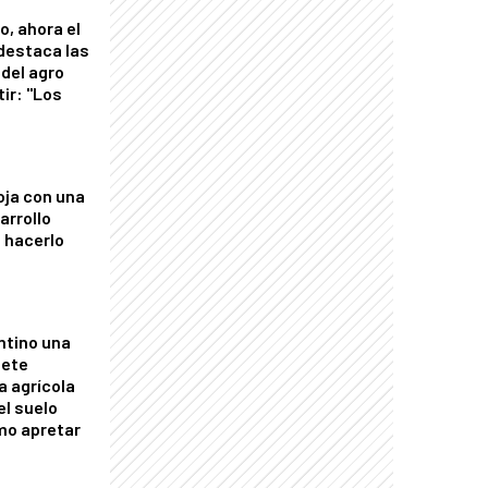
o, ahora el
 destaca las
del agro
tir: "Los
"
oja con una
arrollo
 hacerlo
ntino una
mete
a agrícola
el suelo
mo apretar