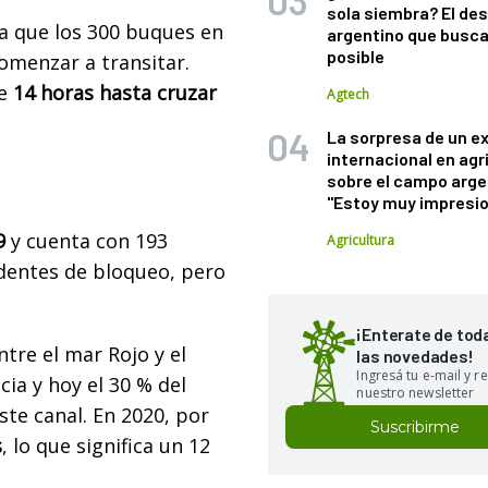
sola siembra? El des
ula que los 300 buques en
argentino que busca
posible
omenzar a transitar.
de
14 horas hasta cruzar
Agtech
La sorpresa de un e
internacional en agr
sobre el campo arge
"Estoy muy impresi
9
y cuenta con 193
Agricultura
edentes de bloqueo, pero
¡Enterate de tod
ntre el mar Rojo y el
las novedades!
Ingresá tu e-mail y re
a y hoy el 30 % del
nuestro newsletter
te canal. En 2020, por
Suscribirme
s
, lo que significa un 12