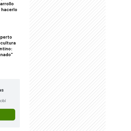
arrollo
 hacerlo
xperto
icultura
ntino:
onado"
as
cibí