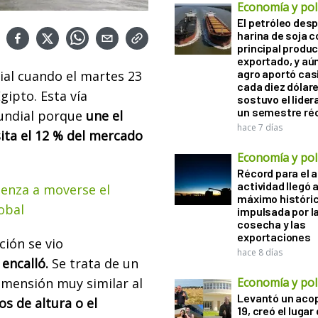
Economía y polí
El petróleo desp
harina de soja 
principal produ
exportado, y aún
agro aportó casi
ial cuando el martes 23
cada diez dólare
gipto. Esta vía
sostuvo el lider
un semestre ré
mundial porque
une el
hace 7 días
ita el 12 % del mercado
Economía y polí
Récord para el a
actividad llegó 
ienza a moverse el
máximo históri
obal
impulsada por l
cosecha y las
exportaciones
ción se vio
hace 8 días
 encalló.
Se trata de un
imensión muy similar al
Economía y polí
Levantó un acop
s de altura o el
19, creó el lugar