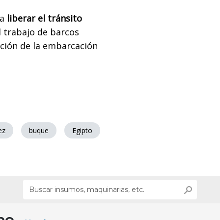
a
liberar el tránsito
el trabajo de barcos
ición de la embarcación
ez
buque
Egipto
ino