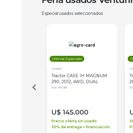
Especial usados seleccionados
les
Ofertas Especiales
O
Usado
U
a Metalfor 7040,
Tractor CASE IH MAGNUM
T
Bot 32 Mts
290, 2012, 4WD, DUAL
2
Isla Verde
Is
000
U$
145.000
a + financiación
Precio oferta sin usado
3
 4 años
30% de entrega + financiación
F