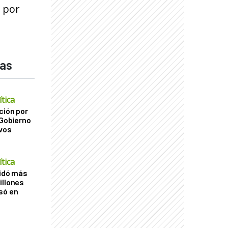
s por
das
tica
ción por
 Gobierno
ivos
tica
uidó más
illones
só en