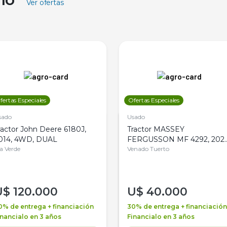
Ver ofertas
fertas Especiales
Ofertas Especiales
sado
Usado
ractor John Deere 6180J,
Tractor MASSEY
014, 4WD, DUAL
FERGUSSON MF 4292, 2020
la Verde
4WD, PATON
Venado Tuerto
U$
120.000
U$
40.000
0% de entrega + financiación
30% de entrega + financiación
inancialo en 3 años
Financialo en 3 años