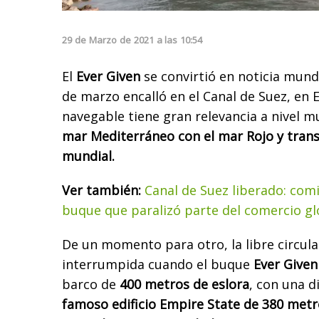
29
de
Marzo
de
2021
a las
10:54
El
Ever Given
se convirtió en noticia mund
de marzo encalló en el Canal de Suez, en E
navegable tiene gran relevancia a nivel 
mar Mediterráneo con el mar Rojo y trans
mundial.
Ver también:
Canal de Suez liberado: com
buque que paralizó parte del comercio gl
De un momento para otro, la libre circula
interrumpida cuando el buque
Ever Given
barco de
400 metros de eslora
, con una d
famoso edificio Empire State de 380 metro