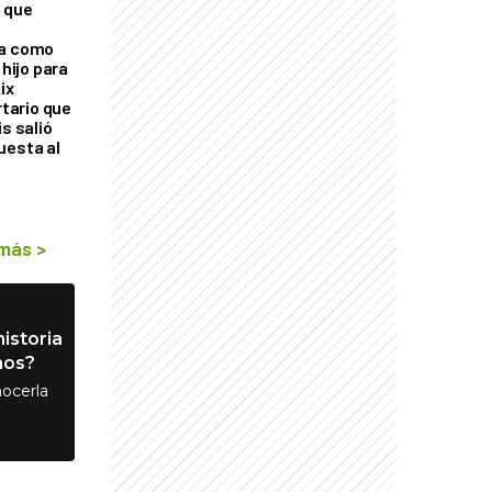
 que
ra como
 hijo para
ix
rtario que
is salió
uesta al
 más
>
istoria
nos?
ocerla