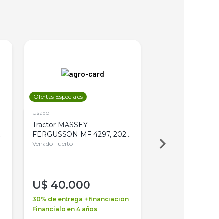
Ofertas Especiales
Ofertas Especiales
Usado
Usado
Tractor MASSEY
Tractor AGCO ALL
,
FERGUSSON MF 4297, 2020,
2003, 4WD, PA
4WD, PATON
Venado Tuerto
Venado Tuerto
U$
40.000
U$
30.000
30% de entrega + financiación
30% de entrega + 
Financialo en 4 años
Financialo en 3 a