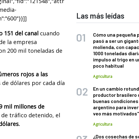
nal","fid":"121548","attr
"media-
Las más leídas
":"600"}}]]
 151 del canal
cuando
Cómo una pequeña 
pasó a ser un gigant
 de la empresa
molienda, con capac
on 200 mil toneladas de
1000 toneladas diaria
impulso al trigo en 
poco habitual
meros rojos a las
Agricultura
s de dólares por cada día
En un cambio rotund
productor brasilero
buenas condiciones 
9 mil millones de
argentino para inver
veo más motivados
s de tráfico detenido, el
dólares.
Agricultura
¿Dos cosechas de s