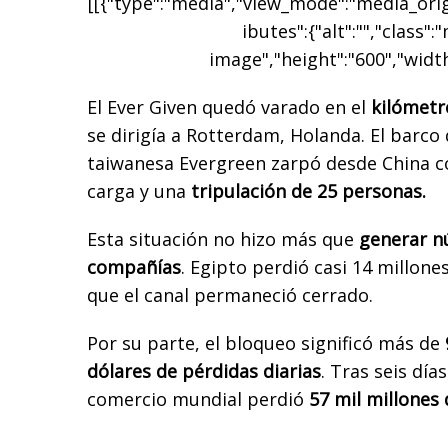
[[{"type":"media","view_mode":"media_origi
ibutes":{"alt":"","class":
image","height":"600","width
El Ever Given quedó varado en el
kilómetro
se dirigía a Rotterdam, Holanda. El barco
taiwanesa Evergreen zarpó desde China c
carga y una
tripulación de 25 personas.
Esta situación no hizo más que
generar nú
compañías
. Egipto perdió casi 14 millone
que el canal permaneció cerrado.
Por su parte, el bloqueo significó más de
dólares de pérdidas diarias
. Tras seis día
comercio mundial perdió
57 mil millones 