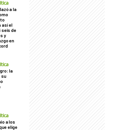
tica
lazó a la
como
cto
 así el
 seis de
s y
azgo en
cord
tica
gro: la
a su
co
a
tica
io a los
 que elige