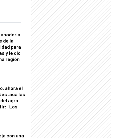
panadería
e de la
idad para
s y le dio
una región
o, ahora el
 destaca las
del agro
tir: "Los
"
oja con una