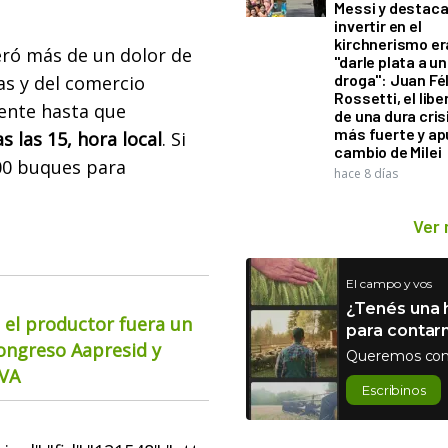
Messi y destaca
invertir en el
kirchnerismo e
eró más de un dolor de
"darle plata a un
droga": Juan Fél
as y del comercio
Rossetti, el libe
dente hasta que
de una dura cris
más fuerte y ap
s las 15, hora local
. Si
cambio de Milei
300 buques para
hace 8 días
Ver
El campo y vos
¿Tenés una h
 el productor fuera un
para contar
Congreso Aapresid y
Queremos con
CVA
Escribinos