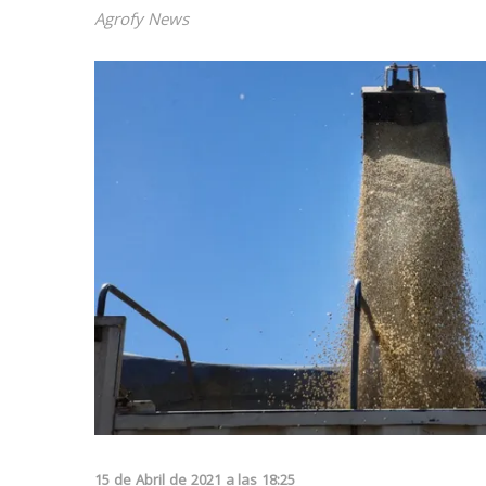
Agrofy News
15
de
Abril
de
2021
a las
18:25