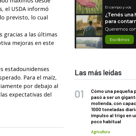
zado máximos desde
El campo y vos
s, el USDA informó
¿Tenés una h
o previsto, lo cual
para contar
Queremos con
s gracias a las últimas
Escribinos
otiva mejoras en este
es estadounidenses
Las más leídas
sperado. Para el maíz,
iamente por debajo al
Cómo una pequeña 
las expectativas del
pasó a ser un gigant
molienda, con capac
1000 toneladas diaria
impulso al trigo en 
poco habitual
Agricultura