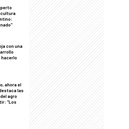
xperto
icultura
ntino:
onado"
oja con una
arrollo
 hacerlo
o, ahora el
 destaca las
del agro
tir: "Los
"