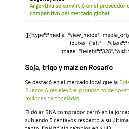
Argentina se convirtió en el proveedor
competitivo del mercado global
[[{"type":"media","view_mode":"media_origi
ibutes":{"alt":"","class":
image","height":"328","width
Soja, trigo y maíz en Rosario
Se destacó en el mercado local que la
Bol
Buenos Aires elevó el pronóstico de cose
millones de toneladas.
El dólar BNA comprador cerró en la jorna
subiendo 5 centavos respecto a su última 
tanto, finalizó sin cambios en $143.