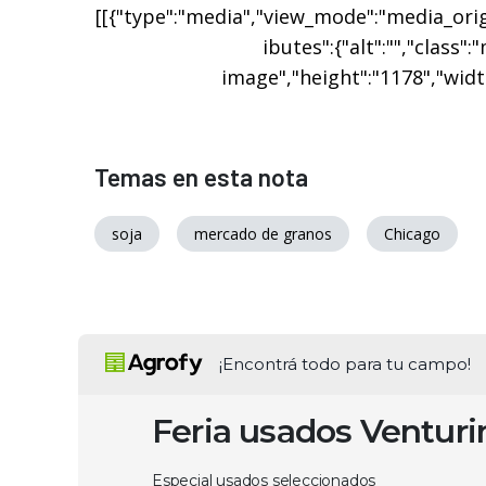
[[{"type":"media","view_mode":"media_origi
ibutes":{"alt":"","class":
image","height":"1178","width
Temas en esta nota
soja
mercado de granos
Chicago
¡Encontrá todo para tu campo!
Feria usados Ventur
Especial usados seleccionados