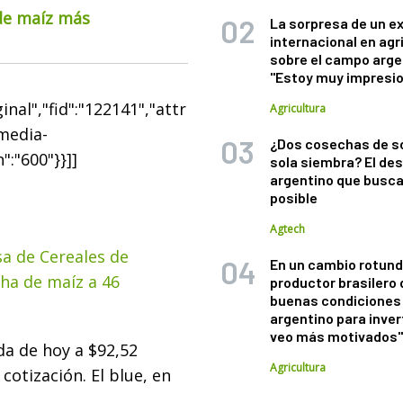
 de maíz más
La sorpresa de un e
internacional en agr
sobre el campo arge
"Estoy muy impresi
nal","fid":"122141","attr
Agricultura
"media-
¿Dos cosechas de s
":"600"}}]]
sola siembra? El des
argentino que busca
posible
Agtech
sa de Cereales de
En un cambio rotund
cha de maíz a 46
productor brasilero
buenas condiciones 
argentino para inver
veo más motivados
da de hoy a $92,52
Agricultura
cotización. El blue, en