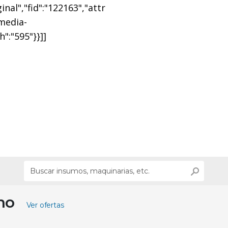
nal","fid":"122163","attr
"media-
":"595"}}]]
ino
Ver ofertas