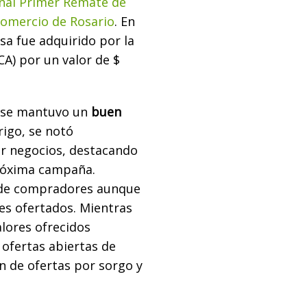
onal Primer Remate de
 Comercio de Rosario
. En
osa fue adquirido por la
A) por un valor de $
l se mantuvo un
buen
rigo, se notó
r negocios, destacando
próxima campaña.
 de compradores aunque
res ofertados. Mientras
lores ofrecidos
ofertas abiertas de
n de ofertas por sorgo y