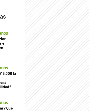
das
anos
 Mar
r el
en
anos
515.000 la
para
ilidad?
anos
ar? Qué