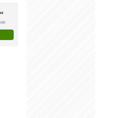
as
cibí