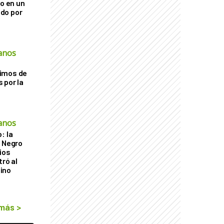
go en un
do por
anos
imos de
 por la
anos
: la
r Negro
ios
tró al
ino
 más
>