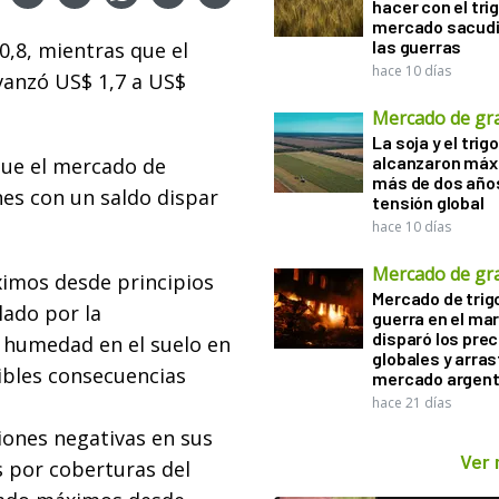
hacer con el tri
mercado sacudi
las guerras
0,8, mientras que el
hace 10 días
avanzó US$ 1,7 a US$
Mercado de gr
La soja y el trigo
alcanzaron máx
que el mercado de
más de dos años
nes con un saldo dispar
tensión global
hace 10 días
Mercado de gr
ximos desde principios
Mercado de trigo
lado por la
guerra en el ma
disparó los prec
 humedad en el suelo en
globales y arras
ibles consecuencias
mercado argent
hace 21 días
ciones negativas en sus
Ver
 por coberturas del