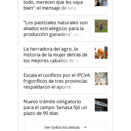
todo, merecen que les vaya
bien": el mensaje de una
ganadera uruguaya sobre las
oportunidades que se abren
"Los pastizales naturales son
para el agro en Argentina, con
aliados estratégicos para la
foco en la carne
producción ganadera", destaca
la iniciativa que ya reúne a 46
establecimientos en Argentina
La herradora del agro, la
historia de la mujer detrás de
los mejores caballos de la
Argentina y los mitos que
todavía hacen sufrir a estos
Escala el conflicto por el IPCVA:
animales: "Mientras me
frigoríficos de tres provincias
descalificaban, yo seguí
respaldaron el aporte
haciendo currículum"
obligatorio
Nuevo trámite obligatorio
para el campo: Senasa fijó un
plazo de 90 días
Ver todos los temas