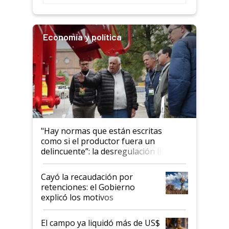
Economía y política
"Hay normas que están escritas
como si el productor fuera un
delincuente”: la desregulación llegó
al Congreso Aapresid y hasta se
habló del financiamiento al IPCVA
Cayó la recaudación por
retenciones: el Gobierno
explicó los motivos
El campo ya liquidó más de US$