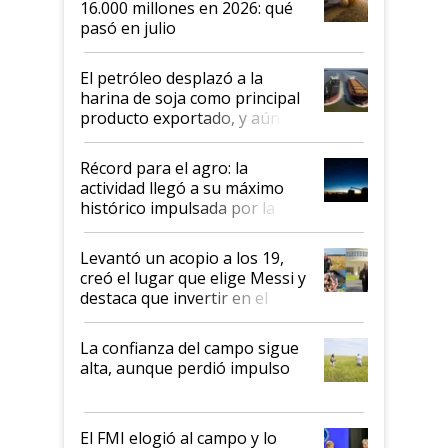
16.000 millones en 2026: qué
pasó en julio
El petróleo desplazó a la
harina de soja como principal
producto exportado, y aún así
el agro aportó casi seis de cada
diez dólares y sostuvo el
Récord para el agro: la
liderazgo en un semestre
actividad llegó a su máximo
récord
histórico impulsada por la
cosecha y las exportaciones
Levantó un acopio a los 19,
creó el lugar que elige Messi y
destaca que invertir en el
kirchnerismo era como "darle
plata a un hijo para droga":
La confianza del campo sigue
Juan Félix Rossetti, el libertario
alta, aunque perdió impulso
que de una dura crisis salió
más fuerte y apuesta al cambio
de Milei
El FMI elogió al campo y lo