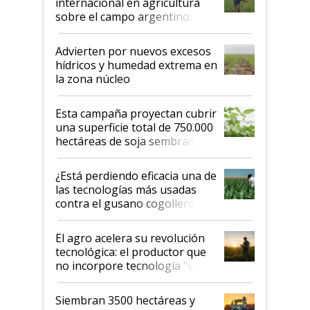
internacional en agricultura
sobre el campo argentino:
"Estoy muy impresionado"
Advierten por nuevos excesos
hídricos y humedad extrema en
la zona núcleo
Esta campaña proyectan cubrir
una superficie total de 750.000
hectáreas de soja sembradas
con una nueva generación de
variedades que marcan un
¿Está perdiendo eficacia una de
salto tecnológico en genética y
las tecnologías más usadas
rendimiento
contra el gusano cogollero? El
desafío de una tecnología clave
El agro acelera su revolución
tecnológica: el productor que
no incorpore tecnología "va a
perder el tren"
Siembran 3500 hectáreas y