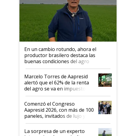
En un cambio rotundo, ahora el
productor brasilero destaca las
buenas condiciones del agro
argentino para invertir: "Los veo
más motivados"
Marcelo Torres de Aapresid
alertó que el 62% de la renta
del agro se va en impuestos:
"No es bueno que en
Argentina se sigan discutiendo
Comenzó el Congreso
las mismas cosas de hace 50
Aapresid 2026, con más de 100
años"
paneles, invitados de lujo y
todas las tendencias
La sorpresa de un experto