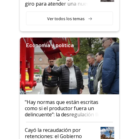
giro para atender una nueva
etapa en el agro
Ver todos los temas
Economía y política
"Hay normas que están escritas
como si el productor fuera un
delincuente”: la desregulación llegó
al Congreso Aapresid y hasta se
habló del financiamiento al IPCVA
Cayó la recaudación por
retenciones: el Gobierno