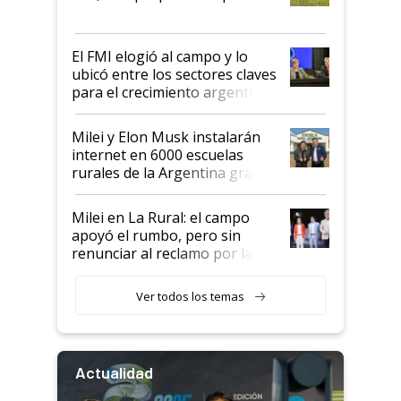
que de una dura crisis salió
más fuerte y apuesta al cambio
de Milei
El FMI elogió al campo y lo
ubicó entre los sectores claves
para el crecimiento argentino
Milei y Elon Musk instalarán
internet en 6000 escuelas
rurales de la Argentina gracias
a un acuerdo con Starlink
Milei en La Rural: el campo
apoyó el rumbo, pero sin
renunciar al reclamo por las
retenciones
Ver todos los temas
Actualidad