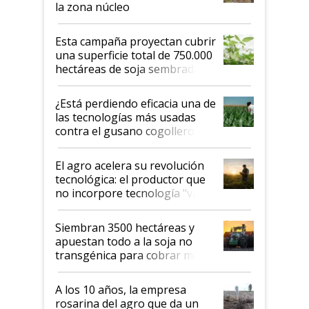
la zona núcleo
Esta campaña proyectan cubrir
una superficie total de 750.000
hectáreas de soja sembradas
con una nueva generación de
variedades que marcan un
¿Está perdiendo eficacia una de
salto tecnológico en genética y
las tecnologías más usadas
rendimiento
contra el gusano cogollero? El
desafío de una tecnología clave
El agro acelera su revolución
tecnológica: el productor que
no incorpore tecnología "va a
perder el tren"
Siembran 3500 hectáreas y
apuestan todo a la soja no
transgénica para cobrar más
por tonelada: compraron un
semillero
A los 10 años, la empresa
rosarina del agro que da un