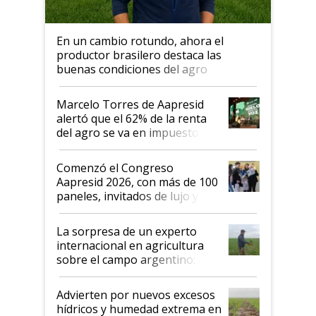
En un cambio rotundo, ahora el
productor brasilero destaca las
buenas condiciones del agro
argentino para invertir: "Los veo
más motivados"
Marcelo Torres de Aapresid
alertó que el 62% de la renta
del agro se va en impuestos:
"No es bueno que en
Argentina se sigan discutiendo
Comenzó el Congreso
las mismas cosas de hace 50
Aapresid 2026, con más de 100
años"
paneles, invitados de lujo y
todas las tendencias
La sorpresa de un experto
internacional en agricultura
sobre el campo argentino:
"Estoy muy impresionado"
Advierten por nuevos excesos
hídricos y humedad extrema en