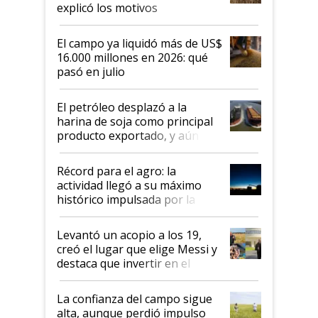
explicó los motivos
El campo ya liquidó más de US$
16.000 millones en 2026: qué
pasó en julio
El petróleo desplazó a la
harina de soja como principal
producto exportado, y aún así
el agro aportó casi seis de cada
diez dólares y sostuvo el
Récord para el agro: la
liderazgo en un semestre
actividad llegó a su máximo
récord
histórico impulsada por la
cosecha y las exportaciones
Levantó un acopio a los 19,
creó el lugar que elige Messi y
destaca que invertir en el
kirchnerismo era como "darle
plata a un hijo para droga":
La confianza del campo sigue
Juan Félix Rossetti, el libertario
alta, aunque perdió impulso