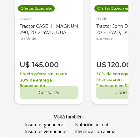
Ofertas Especiales
Ofertas Especiales
Usado
Usado
Tractor CASE IH MAGNUM
Tractor John Deere 
290, 2012, 4WD, DUAL
2014, 4WD, DUAL
Isla Verde
Isla Verde
U$
145.000
U$
120.000
Precio oferta sin usado
30% de entrega +
financiación
30% de entrega +
financiación
Financialo en 3 años
Consultar
Consultar
Visitá también:
Insumos ganaderos
Nutrición animal
Insumos veterinarios
Identificación animal