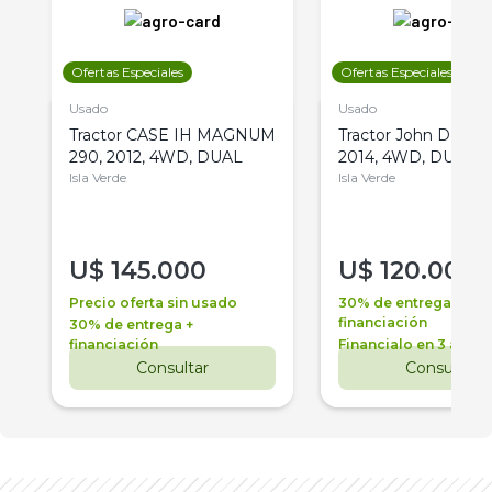
Ofertas Especiales
Ofertas Especiales
Usado
Usado
Tractor CASE IH MAGNUM
Tractor John Deere 
290, 2012, 4WD, DUAL
2014, 4WD, DUAL
Isla Verde
Isla Verde
U$
145.000
U$
120.000
Precio oferta sin usado
30% de entrega +
financiación
30% de entrega +
financiación
Financialo en 3 años
Consultar
Consultar