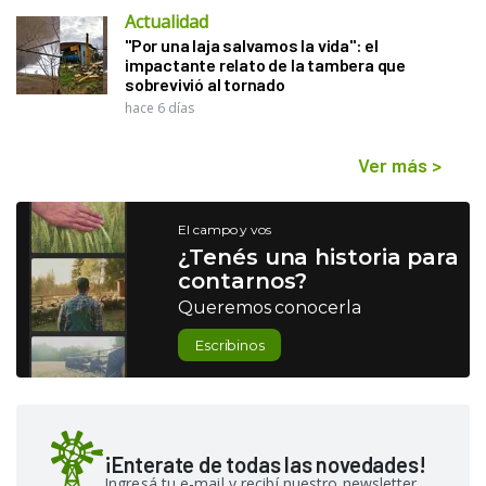
Actualidad
"Por una laja salvamos la vida": el
impactante relato de la tambera que
sobrevivió al tornado
hace 6 días
Ver más
>
El campo y vos
¿Tenés una historia para
contarnos?
Queremos conocerla
Escribinos
¡Enterate de todas las novedades!
Ingresá tu e-mail y recibí nuestro newsletter