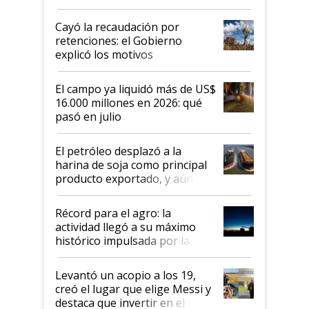
al Congreso Aapresid y hasta se
habló del financiamiento al IPCVA
Cayó la recaudación por
retenciones: el Gobierno
explicó los motivos
El campo ya liquidó más de US$
16.000 millones en 2026: qué
pasó en julio
El petróleo desplazó a la
harina de soja como principal
producto exportado, y aún así
el agro aportó casi seis de cada
diez dólares y sostuvo el
Récord para el agro: la
liderazgo en un semestre
actividad llegó a su máximo
récord
histórico impulsada por la
cosecha y las exportaciones
Levantó un acopio a los 19,
creó el lugar que elige Messi y
destaca que invertir en el