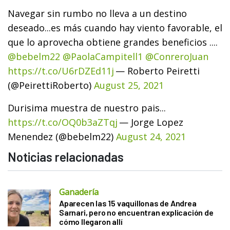
Navegar sin rumbo no lleva a un destino
deseado...es más cuando hay viento favorable, el
que lo aprovecha obtiene grandes beneficios ....
@bebelm22
@PaolaCampitell1
@ConreroJuan
https://t.co/U6rDZEd11j
— Roberto Peiretti
(@PeirettiRoberto)
August 25, 2021
Durisima muestra de nuestro pais...
https://t.co/OQ0b3aZTqj
— Jorge Lopez
Menendez (@bebelm22)
August 24, 2021
Noticias relacionadas
Ganadería
Aparecen las 15 vaquillonas de Andrea
Sarnari, pero no encuentran explicación de
cómo llegaron allí