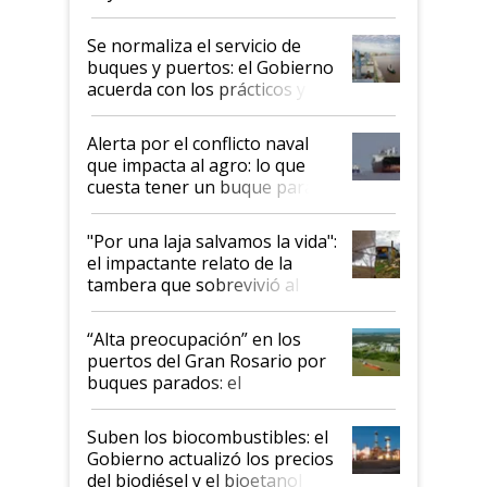
la hidrovía
Se normaliza el servicio de
buques y puertos: el Gobierno
acuerda con los prácticos y
suspende el decreto de
desregulación
Alerta por el conflicto naval
que impacta al agro: lo que
cuesta tener un buque parado
y el peligro de que Argentina
pase a ser "país sucio"
"Por una laja salvamos la vida":
el impactante relato de la
tambera que sobrevivió al
tornado
“Alta preocupación” en los
puertos del Gran Rosario por
buques parados: el
funcionamiento de las
exportadoras en tensión tras
Suben los biocombustibles: el
la medida de fuerza de los
Gobierno actualizó los precios
prácticos
del biodiésel y el bioetanol