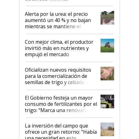
Alerta por la urea: el precio
aumentó un 40 % y no bajan
mientras se mantiene el
conflicto en Medio Oriente
Con mejor clima, el productor
invirtió más en nutrientes y
empujó el mercado
Oficializan nuevos requisitos
para la comercialización de
semillas de trigo y cebada a
granel
El Gobierno festeja un mayor
consumo de fertilizantes por el
trigo: “Marca una renovada
confianza de los productores”
La inversión del campo que
ofrece un gran retorno: "Había
una necesidad en este