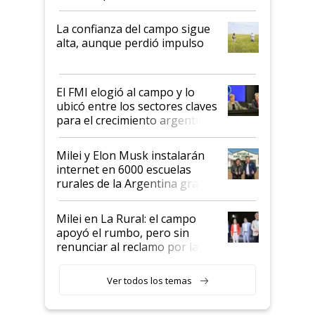
kirchnerismo era como "darle
plata a un hijo para droga":
La confianza del campo sigue
Juan Félix Rossetti, el libertario
alta, aunque perdió impulso
que de una dura crisis salió
más fuerte y apuesta al cambio
de Milei
El FMI elogió al campo y lo
ubicó entre los sectores claves
para el crecimiento argentino
Milei y Elon Musk instalarán
internet en 6000 escuelas
rurales de la Argentina gracias
a un acuerdo con Starlink
Milei en La Rural: el campo
apoyó el rumbo, pero sin
renunciar al reclamo por las
retenciones
Ver todos los temas