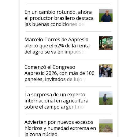
demostrar que hablar del
suelo es hablar de todo el
En un cambio rotundo, ahora
sistema productivo"
el productor brasilero destaca
las buenas condiciones del
agro argentino para invertir:
"Los veo más motivados"
Marcelo Torres de Aapresid
alertó que el 62% de la renta
del agro se va en impuestos:
"No es bueno que en
Argentina se sigan discutiendo
Comenzó el Congreso
las mismas cosas de hace 50
Aapresid 2026, con más de 100
años"
paneles, invitados de lujo y
todas las tendencias
La sorpresa de un experto
internacional en agricultura
sobre el campo argentino:
"Estoy muy impresionado"
Advierten por nuevos excesos
hídricos y humedad extrema en
la zona núcleo