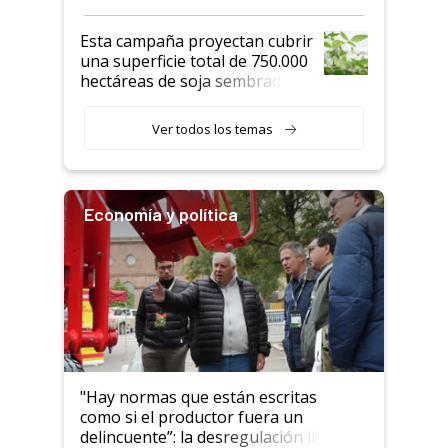
Esta campaña proyectan cubrir
una superficie total de 750.000
hectáreas de soja sembradas
con una nueva generación de
variedades que marcan un
Ver todos los temas
salto tecnológico en genética y
rendimiento
Economía y política
"Hay normas que están escritas
como si el productor fuera un
delincuente”: la desregulación llegó