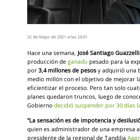
22
de
Mayo
de
2021
a las
20:01
Hace una semana,
José Santiago Guazzelli
producción de
ganado
pesado para la ex
por
3,4 millones de pesos
y adquirió una 
medio millón con el objetivo de mejorar l
eficientizar el proceso. Pero tan solo cua
planes quedaron truncos, luego de conocer
Gobierno
decidió suspender por 30 días l
“La sensación es de impotencia y desilusi
quien es administrador de una empresa 
presidente de la regional de Tandilia
Aapr