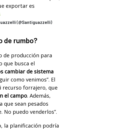
que exportar es
s
uazzelli (@Santiguazzelli)
io de rumbo?
po de producción para
o que busca el
 cambiar de sistema
eguir como venimos”. El
i recurso forrajero, que
en el campo
. Además,
ra que sean pesados
. No puedo venderlos”.
 la planificación podría