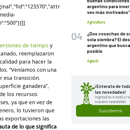
buenas condiciones 
nal","fid":"123370","attr
argentino para inver
veo más motivados
"media-
":"500"}}]]
Agricultura
¿Dos cosechas de s
sola siembra? El des
versiones de tiempo
y
argentino que busca
posible
l ganado, reemplazaron
calidad para hacer la
Agtech
llos. “Veníamos con una
 esa transición.
perficie ganadera”,
¡Enterate de tod
las novedades!
de los recursos
Ingresá tu e-mail y re
ses, ya que en vez de
nuestro newsletter
enero, lo tuvieron que
Suscribirme
s exportaciones las
auta de lo que significa