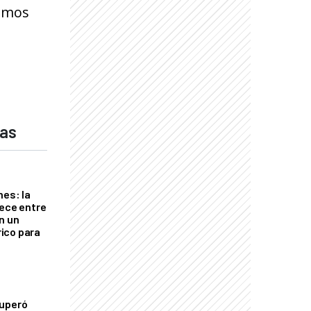
demos
das
nes: la
rece entre
n un
ico para
cuperó