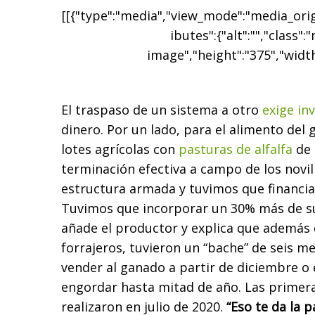
[[{"type":"media","view_mode":"media_origi
ibutes":{"alt":"","class":
image","height":"375","width
El traspaso de un sistema a otro
exige in
dinero. Por un lado, para el alimento de
lotes agrícolas con
pasturas de alfalfa
de 
terminación efectiva a campo de los novi
estructura armada y tuvimos que financiar
Tuvimos que incorporar un 30% más de su
añade el productor y explica que además 
forrajeros, tuvieron un “bache” de seis me
vender al ganado a partir de diciembre o 
engordar hasta mitad de año. Las primera
realizaron en julio de 2020.
“Eso te da la p