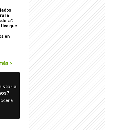
liados
ra la
adera",
ativa que
os en
 más
>
istoria
nos?
ocerla