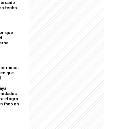
 mercado
imo techo
ión que
l
arne
 hermoso,
cen que
l
aya
unidades
a el agro
on foco en