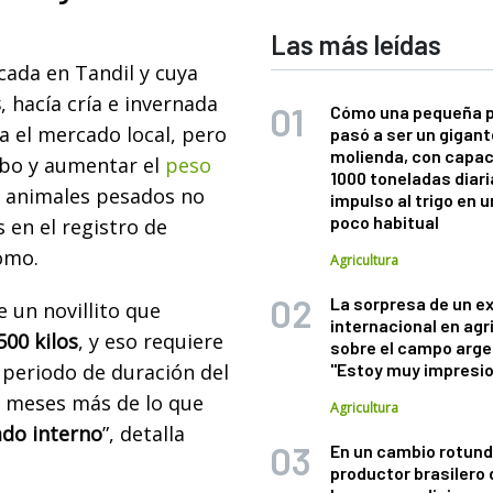
Las más leídas
cada en Tandil y cuya
s
, hacía cría e invernada
Cómo una pequeña 
ra el mercado local, pero
pasó a ser un gigant
molienda, con capac
mbo y aumentar el
peso
1000 toneladas diaria
s animales pesados no
impulso al trigo en 
poco habitual
 en el registro de
omo.
Agricultura
La sorpresa de un e
 un novillito que
internacional en agr
500 kilos
, y eso requiere
sobre el campo arge
 periodo de duración del
"Estoy muy impresi
ho meses más de lo que
Agricultura
do interno
”, detalla
En un cambio rotund
productor brasilero