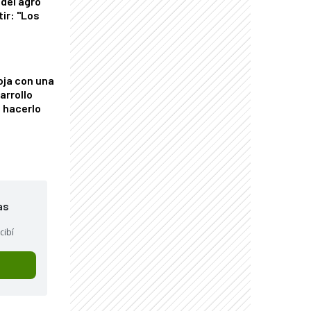
del agro
tir: "Los
"
oja con una
arrollo
 hacerlo
as
cibí