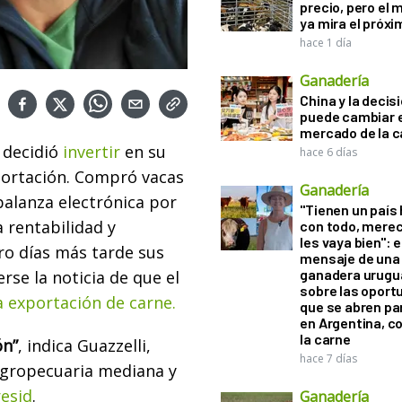
precio, pero el
ya mira el próx
hace 1 día
Ganadería
China y la decis
puede cambiar e
mercado de la c
decidió
invertir
en su
hace 6 días
portación. Compró vacas
Ganadería
balanza electrónica por
"Tienen un país
a rentabilidad y
con todo, mere
les vaya bien": e
tro días más tarde sus
mensaje de una
ganadera urugu
se la noticia de que el
sobre las oport
a exportación de carne.
que se abren par
en Argentina, c
la carne
ón”
, indica Guazzelli,
hace 7 días
agropecuaria mediana y
esid
.
Ganadería