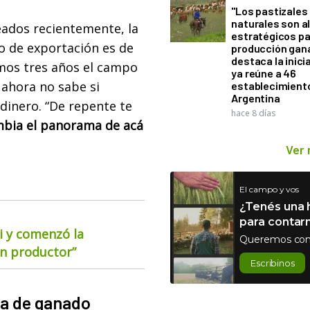
"Los pastizales
naturales son a
eados recientemente, la
estratégicos pa
o de exportación es de
producción gan
destaca la inici
imos tres años el campo
ya reúne a 46
 ahora no sabe si
establecimient
Argentina
 dinero. “De repente te
hace 8 días
bia el panorama de acá
Ver
El campo y vos
¿Tenés una h
para contar
i y comenzó la
Queremos con
ún productor”
Escribinos
ma de ganado