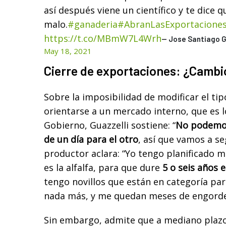
así después viene un científico y te dice 
malo.
#ganaderia
#AbranLasExportacione
https://t.co/MBmW7L4Wrh
— Jose Santiago G
May 18, 2021
Cierre de exportaciones: ¿Camb
Sobre la imposibilidad de modificar el ti
orientarse a un mercado interno, que es l
Gobierno, Guazzelli sostiene: “
No podemos
de un día para el otro
, así que vamos a s
productor aclara: “Yo tengo planificado m
es la alfalfa, para que dure
5 o seis años 
tengo novillos que están en categoría pa
nada más, y me quedan meses de engorde
Sin embargo, admite que a mediano plazo,