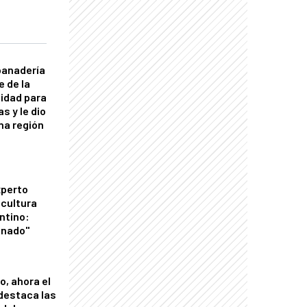
panadería
e de la
idad para
s y le dio
una región
xperto
icultura
ntino:
onado"
o, ahora el
 destaca las