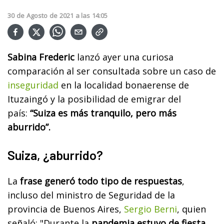
30
de
Agosto
de
2021
a las
14:05
Sabina Frederic
lanzó ayer una curiosa
comparación al ser consultada sobre un caso de
inseguridad
en la localidad bonaerense de
Ituzaingó y la posibilidad de emigrar del
país:
“Suiza es más tranquilo, pero más
aburrido”.
Suiza, ¿aburrido?
La
frase generó todo tipo de respuestas
,
incluso del ministro de Seguridad de la
provincia de Buenos Aires,
Sergio Berni
, quien
señaló: "Durante la
pandemia estuvo de fiesta
,