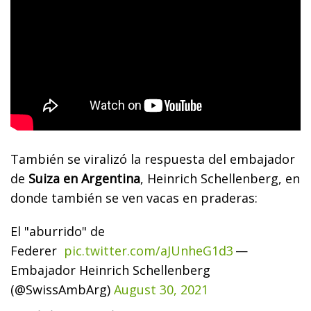
También se viralizó la respuesta del embajador
de
Suiza en Argentina
, Heinrich Schellenberg, en
donde también se ven vacas en praderas:
El "aburrido" de
Federer
pic.twitter.com/aJUnheG1d3
—
Embajador Heinrich Schellenberg
(@SwissAmbArg)
August 30, 2021