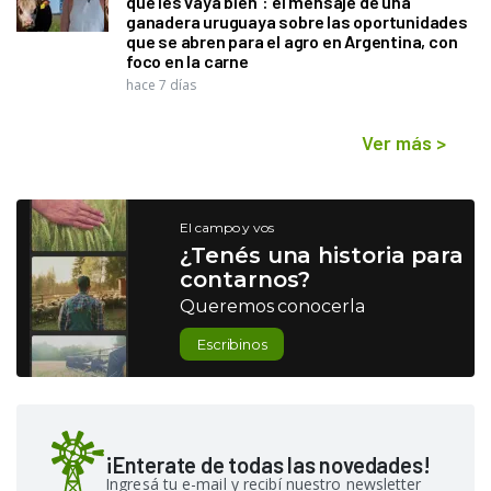
que les vaya bien": el mensaje de una
ganadera uruguaya sobre las oportunidades
que se abren para el agro en Argentina, con
foco en la carne
hace 7 días
Ver más
>
El campo y vos
¿Tenés una historia para
contarnos?
Queremos conocerla
Escribinos
¡Enterate de todas las novedades!
Ingresá tu e-mail y recibí nuestro newsletter