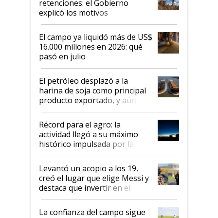
retenciones: el Gobierno
explicó los motivos
El campo ya liquidó más de US$
16.000 millones en 2026: qué
pasó en julio
El petróleo desplazó a la
harina de soja como principal
producto exportado, y aún así
el agro aportó casi seis de cada
diez dólares y sostuvo el
Récord para el agro: la
liderazgo en un semestre
actividad llegó a su máximo
récord
histórico impulsada por la
cosecha y las exportaciones
Levantó un acopio a los 19,
creó el lugar que elige Messi y
destaca que invertir en el
kirchnerismo era como "darle
plata a un hijo para droga":
La confianza del campo sigue
Juan Félix Rossetti, el libertario