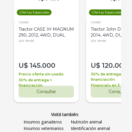
Ofertas Especiales
Ofertas Especiales
Usado
Usado
Tractor CASE IH MAGNUM
Tractor John Deere 
290, 2012, 4WD, DUAL
2014, 4WD, DUAL
Isla Verde
Isla Verde
U$
145.000
U$
120.000
Precio oferta sin usado
30% de entrega +
financiación
30% de entrega +
financiación
Financialo en 3 años
Consultar
Consultar
Visitá también:
Insumos ganaderos
Nutrición animal
Insumos veterinarios
Identificación animal