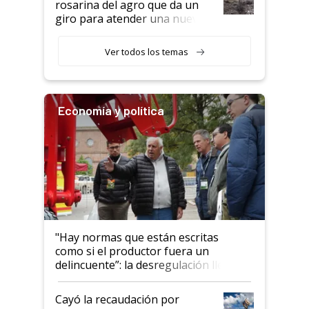
rosarina del agro que da un
giro para atender una nueva
etapa en el agro
Ver todos los temas
Economía y política
"Hay normas que están escritas
como si el productor fuera un
delincuente”: la desregulación llegó
al Congreso Aapresid y hasta se
habló del financiamiento al IPCVA
Cayó la recaudación por