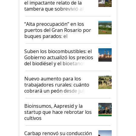
el impactante relato de la
tambera que sobrevivió al
tornado
“Alta preocupación” en los
puertos del Gran Rosario por
buques parados: el
funcionamiento de las
exportadoras en tensión tras
Suben los biocombustibles: el
la medida de fuerza de los
Gobierno actualizó los precios
prácticos
del biodiésel y el bioetanol
Nuevo aumento para los
trabajadores rurales: cuánto
cobrará un peón desde julio
Bioinsumos, Aapresid y la
startup que hace rebrotar los
cultivos
Carbap renovó su conducción