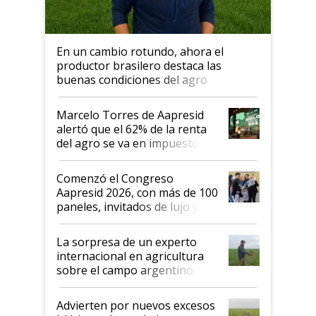
En un cambio rotundo, ahora el
productor brasilero destaca las
buenas condiciones del agro
argentino para invertir: "Los veo
más motivados"
Marcelo Torres de Aapresid
alertó que el 62% de la renta
del agro se va en impuestos:
"No es bueno que en
Argentina se sigan discutiendo
Comenzó el Congreso
las mismas cosas de hace 50
Aapresid 2026, con más de 100
años"
paneles, invitados de lujo y
todas las tendencias
La sorpresa de un experto
internacional en agricultura
sobre el campo argentino:
"Estoy muy impresionado"
Advierten por nuevos excesos