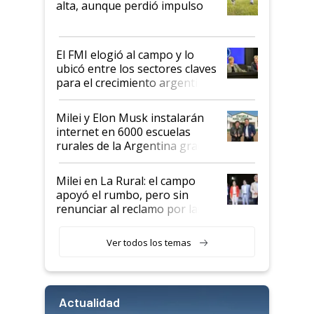
alta, aunque perdió impulso
que de una dura crisis salió
más fuerte y apuesta al cambio
de Milei
El FMI elogió al campo y lo
ubicó entre los sectores claves
para el crecimiento argentino
Milei y Elon Musk instalarán
internet en 6000 escuelas
rurales de la Argentina gracias
a un acuerdo con Starlink
Milei en La Rural: el campo
apoyó el rumbo, pero sin
renunciar al reclamo por las
retenciones
Ver todos los temas
Actualidad