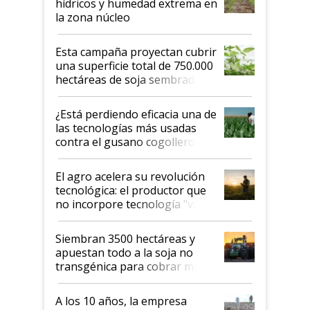
hídricos y humedad extrema en
la zona núcleo
Esta campaña proyectan cubrir
una superficie total de 750.000
hectáreas de soja sembradas
con una nueva generación de
variedades que marcan un
¿Está perdiendo eficacia una de
salto tecnológico en genética y
las tecnologías más usadas
rendimiento
contra el gusano cogollero? El
desafío de una tecnología clave
El agro acelera su revolución
tecnológica: el productor que
no incorpore tecnología "va a
perder el tren"
Siembran 3500 hectáreas y
apuestan todo a la soja no
transgénica para cobrar más
por tonelada: compraron un
semillero
A los 10 años, la empresa