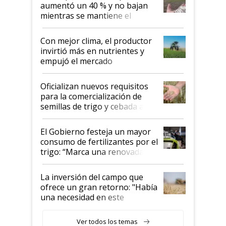
aumentó un 40 % y no bajan
mientras se mantiene el
conflicto en Medio Oriente
Con mejor clima, el productor
invirtió más en nutrientes y
empujó el mercado
Oficializan nuevos requisitos
para la comercialización de
semillas de trigo y cebada a
granel
El Gobierno festeja un mayor
consumo de fertilizantes por el
trigo: “Marca una renovada
confianza de los productores”
La inversión del campo que
ofrece un gran retorno: "Había
una necesidad en este
segmento"
Ver todos los temas