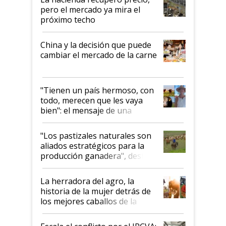
pero el mercado ya mira el
próximo techo
China y la decisión que puede
cambiar el mercado de la carne
"Tienen un país hermoso, con
todo, merecen que les vaya
bien": el mensaje de una
ganadera uruguaya sobre las
oportunidades que se abren
"Los pastizales naturales son
para el agro en Argentina, con
aliados estratégicos para la
foco en la carne
producción ganadera", destaca
la iniciativa que ya reúne a 46
establecimientos en Argentina
La herradora del agro, la
historia de la mujer detrás de
los mejores caballos de la
Argentina y los mitos que
todavía hacen sufrir a estos