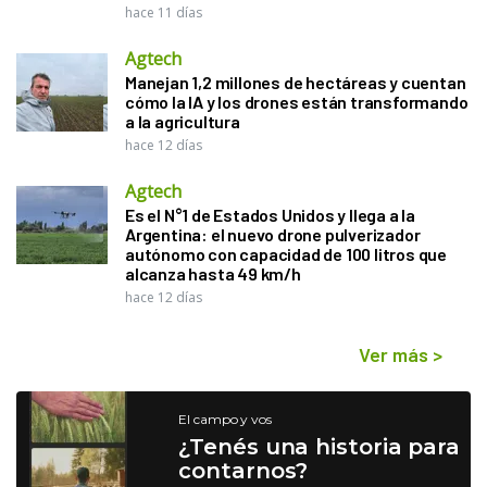
hace 11 días
Agtech
Manejan 1,2 millones de hectáreas y cuentan
cómo la IA y los drones están transformando
a la agricultura
hace 12 días
Agtech
Es el N°1 de Estados Unidos y llega a la
Argentina: el nuevo drone pulverizador
autónomo con capacidad de 100 litros que
alcanza hasta 49 km/h
hace 12 días
Ver más
>
El campo y vos
¿Tenés una historia para
contarnos?