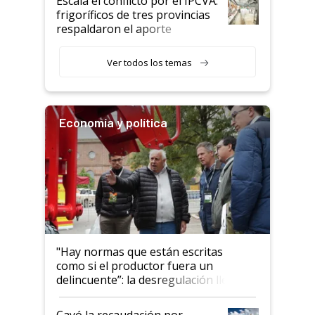
Escala el conflicto por el IPCVA:
animales: "Mientras me
frigoríficos de tres provincias
descalificaban, yo seguí
respaldaron el aporte
haciendo currículum"
obligatorio
Ver todos los temas
Economía y política
"Hay normas que están escritas
como si el productor fuera un
delincuente”: la desregulación llegó
al Congreso Aapresid y hasta se
habló del financiamiento al IPCVA
Cayó la recaudación por