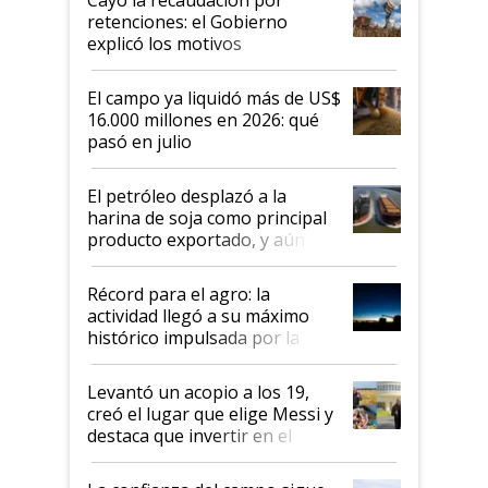
retenciones: el Gobierno
explicó los motivos
El campo ya liquidó más de US$
16.000 millones en 2026: qué
pasó en julio
El petróleo desplazó a la
harina de soja como principal
producto exportado, y aún así
el agro aportó casi seis de cada
diez dólares y sostuvo el
Récord para el agro: la
liderazgo en un semestre
actividad llegó a su máximo
récord
histórico impulsada por la
cosecha y las exportaciones
Levantó un acopio a los 19,
creó el lugar que elige Messi y
destaca que invertir en el
kirchnerismo era como "darle
plata a un hijo para droga":