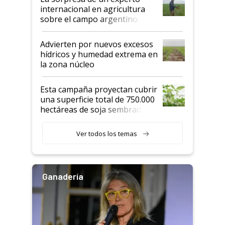
internacional en agricultura
sobre el campo argentino:
"Estoy muy impresionado"
Advierten por nuevos excesos
hídricos y humedad extrema en
la zona núcleo
Esta campaña proyectan cubrir
una superficie total de 750.000
hectáreas de soja sembradas
con una nueva generación de
variedades que marcan un
Ver todos los temas
salto tecnológico en genética y
rendimiento
Ganadería