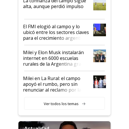
La confianza del campo sigue
Juan Félix Rossetti, el libertario
alta, aunque perdió impulso
que de una dura crisis salió
más fuerte y apuesta al cambio
de Milei
El FMI elogió al campo y lo
ubicó entre los sectores claves
para el crecimiento argentino
Milei y Elon Musk instalarán
internet en 6000 escuelas
rurales de la Argentina gracias
a un acuerdo con Starlink
Milei en La Rural: el campo
apoyó el rumbo, pero sin
renunciar al reclamo por las
retenciones
Ver todos los temas
Actualidad