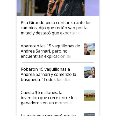
Pilu Giraudo pidió confianza ante los
cambios, dijo que recién van por la
mitad y destacó que exportar dejó de
ser "para unos pocos": "Tenemos un
mandato muy claro del gobierno
Aparecen las 15 vaquillonas de
nacional"
Andrea Sarnari, pero no
encuentran explicación de
cómo llegaron allí
Robaron 15 vaquillonas a
Andrea Sarnari y comenzó la
búsqueda: “Todos los días le
toca a algún productor”
Cuesta $6 millones: la
inversión que crece entre los
ganaderos en un momento
histórico para la actividad
La hacienda recuperó precio,