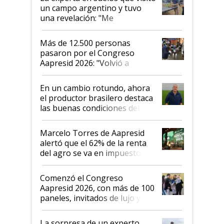
un campo argentino y tuvo
una revelación: "Me
impresionó mucho"
Más de 12.500 personas
pasaron por el Congreso
Aapresid 2026: "Volvió a
demostrar que hablar del
suelo es hablar de todo el
En un cambio rotundo, ahora
sistema productivo"
el productor brasilero destaca
las buenas condiciones del
agro argentino para invertir:
"Los veo más motivados"
Marcelo Torres de Aapresid
alertó que el 62% de la renta
del agro se va en impuestos:
"No es bueno que en
Argentina se sigan discutiendo
Comenzó el Congreso
las mismas cosas de hace 50
Aapresid 2026, con más de 100
años"
paneles, invitados de lujo y
todas las tendencias
La sorpresa de un experto