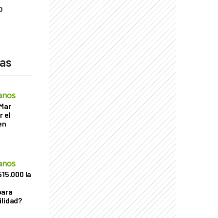
o
das
anos
 Mar
r el
en
anos
515.000 la
para
ilidad?