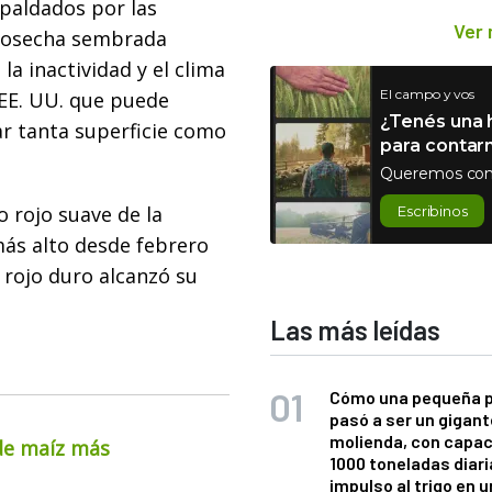
spaldados por las
Ver
 cosecha sembrada
a inactividad y el clima
El campo y vos
 EE. UU. que puede
¿Tenés una h
r tanta superficie como
para contar
Queremos con
o rojo suave de la
Escribinos
más alto desde febrero
 rojo duro alcanzó su
Las más leídas
Cómo una pequeña 
pasó a ser un gigant
molienda, con capac
 de maíz más
1000 toneladas diaria
impulso al trigo en 