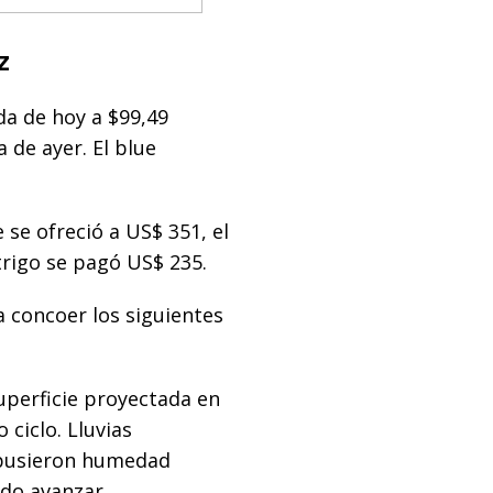
z
a de hoy a $99,49
 de ayer. El blue
 se ofreció a US$ 351, el
trigo se pagó US$ 235.
a concoer los siguientes
uperficie proyectada en
 ciclo. Lluvias
epusieron humedad
ndo avanzar