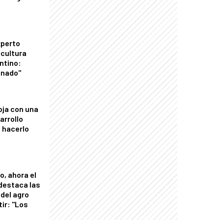
xperto
icultura
ntino:
onado"
oja con una
arrollo
 hacerlo
o, ahora el
 destaca las
del agro
tir: "Los
"