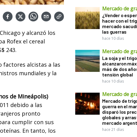
Mercado de gr
¿Vender o esper
hacer con el tri
mercado sacudi
las guerras
Chicago y alcanzó los
hace 10 días
ba Rofex el cereal
S$ 243.
Mercado de gr
La soja y el trigo
alcanzaron máx
factores alcistas a las
más de dos años
istros mundiales y la
tensión global
hace 10 días
Mercado de gr
nos de Mineápolis)
Mercado de trigo
2011 debido a las
guerra en el ma
disparó los prec
ranjeros pronto
globales y arras
para cumplir con sus
mercado argent
oteínas. En tanto, los
hace 21 días