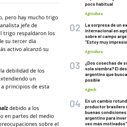
poco habitual
Agricultura
ño, pero hay mucho trigo
analista jefe de
La sorpresa de un e
internacional en agr
 trigo respaldaron los
sobre el campo arge
e su tercer día
"Estoy muy impresi
ás activo alcanzó su
Agricultura
¿Dos cosechas de s
sola siembra? El des
la debilidad de los
argentino que busca
extendiendo un
posible
a principios de esta
Agtech
En un cambio rotund
productor brasilero
maíz
debido a los
buenas condiciones 
mo en partes del medio
argentino para inver
 preocupaciones sobre el
veo más motivados