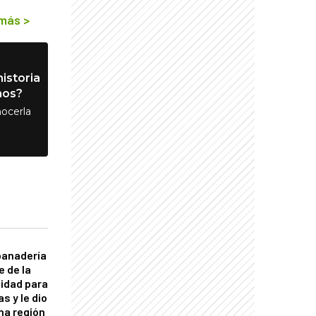
 más
>
istoria
nos?
ocerla
panadería
e de la
idad para
s y le dio
una región