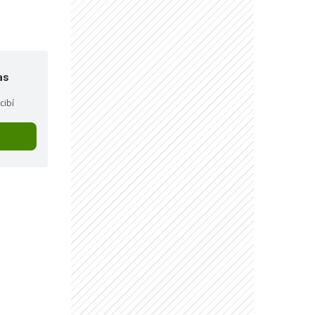
as
cibí