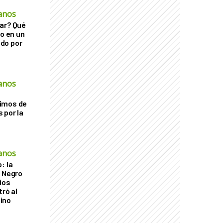
anos
ar? Qué
go en un
do por
anos
imos de
 por la
anos
: la
r Negro
ios
tró al
ino