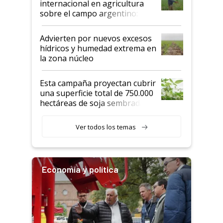
internacional en agricultura
sobre el campo argentino:
"Estoy muy impresionado"
Advierten por nuevos excesos
hídricos y humedad extrema en
la zona núcleo
Esta campaña proyectan cubrir
una superficie total de 750.000
hectáreas de soja sembradas
con una nueva generación de
variedades que marcan un
Ver todos los temas
salto tecnológico en genética y
rendimiento
Economía y política