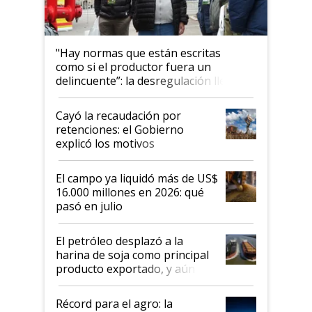
"Hay normas que están escritas
como si el productor fuera un
delincuente”: la desregulación llegó
al Congreso Aapresid y hasta se
habló del financiamiento al IPCVA
Cayó la recaudación por
retenciones: el Gobierno
explicó los motivos
El campo ya liquidó más de US$
16.000 millones en 2026: qué
pasó en julio
El petróleo desplazó a la
harina de soja como principal
producto exportado, y aún así
el agro aportó casi seis de cada
diez dólares y sostuvo el
Récord para el agro: la
liderazgo en un semestre