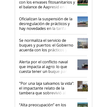
con los envases fitosanitarios y
el balance de Aapresid en La
Posta
Oficializan la suspensión de la
desregulación de prácticos y
hay novedades en la tarifa de
la hidrovía
Se normaliza el servicio de
buques y puertos: el Gobierno
acuerda con los prácticos y
suspende el decreto de
desregulación
Alerta por el conflicto naval
que impacta al agro: lo que
cuesta tener un buque parado
y el peligro de que Argentina
pase a ser "país sucio"
"Por una laja salvamos la vida":
el impactante relato de la
tambera que sobrevivió al
tornado
“Alta preocupación” en los