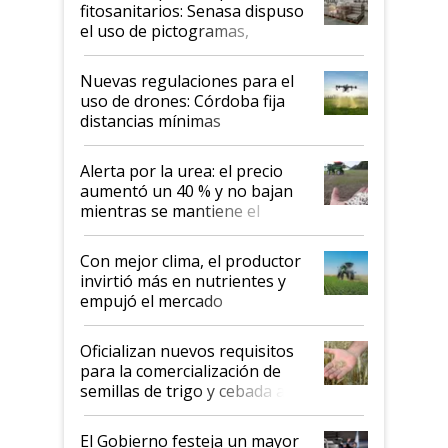
fitosanitarios: Senasa dispuso
el uso de pictogramas,
palabras de advertencia e
indicaciones
Nuevas regulaciones para el
uso de drones: Córdoba fija
distancias mínimas
Alerta por la urea: el precio
aumentó un 40 % y no bajan
mientras se mantiene el
conflicto en Medio Oriente
Con mejor clima, el productor
invirtió más en nutrientes y
empujó el mercado
Oficializan nuevos requisitos
para la comercialización de
semillas de trigo y cebada a
granel
El Gobierno festeja un mayor