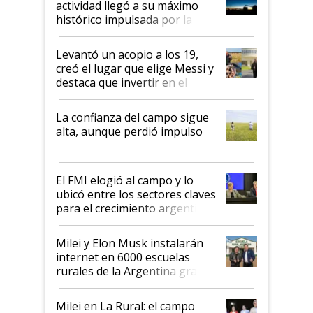
actividad llegó a su máximo
récord
histórico impulsada por la
cosecha y las exportaciones
Levantó un acopio a los 19,
creó el lugar que elige Messi y
destaca que invertir en el
kirchnerismo era como "darle
plata a un hijo para droga":
La confianza del campo sigue
Juan Félix Rossetti, el libertario
alta, aunque perdió impulso
que de una dura crisis salió
más fuerte y apuesta al cambio
de Milei
El FMI elogió al campo y lo
ubicó entre los sectores claves
para el crecimiento argentino
Milei y Elon Musk instalarán
internet en 6000 escuelas
rurales de la Argentina gracias
a un acuerdo con Starlink
Milei en La Rural: el campo