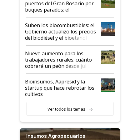
puertos del Gran Rosario por
buques parados: el
funcionamiento de las
exportadoras en tensión tras
Suben los biocombustibles: el
la medida de fuerza de los
Gobierno actualizó los precios
prácticos
del biodiésel y el bioetanol
Nuevo aumento para los
trabajadores rurales: cuánto
cobrará un peón desde julio
Bioinsumos, Aapresid y la
startup que hace rebrotar los
cultivos
Ver todos los temas
Insumos Agropecuarios