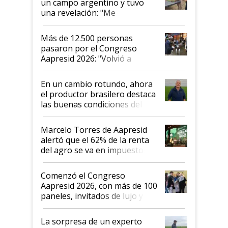
un campo argentino y tuvo
una revelación: "Me
impresionó mucho"
Más de 12.500 personas
pasaron por el Congreso
Aapresid 2026: "Volvió a
demostrar que hablar del
suelo es hablar de todo el
En un cambio rotundo, ahora
sistema productivo"
el productor brasilero destaca
las buenas condiciones del
agro argentino para invertir:
"Los veo más motivados"
Marcelo Torres de Aapresid
alertó que el 62% de la renta
del agro se va en impuestos:
"No es bueno que en
Argentina se sigan discutiendo
Comenzó el Congreso
las mismas cosas de hace 50
Aapresid 2026, con más de 100
años"
paneles, invitados de lujo y
todas las tendencias
La sorpresa de un experto